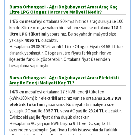
Bursa Orhangazi - Ağrı Doğubayazıt Arası Araç Kaç
Litre LPG Otogaz Harcar ve Maliyeti Nedir?
1476 km mesafeyi ortalama 90 km/s hızında araç sürüşü ile 100
km de 8 litre otogaz yakan bir arabanız var ise ortalama
118.1
litre LPG tüketimi
yaparsınız. Bu seyahatin maliyeti size
yaklaşık
4095 TL
olacaktır.
Hesaplama 09.08.2026 tarihli 1 Litre Otogaz Fiyatı 34.68 TL baz
alınarak yapılmıştır. Otogazın litre fiyatı farklı şehirler ve
ilçelerde farklılık gösterebilir. Ortalama fiyat üzerinden
hesaplama yapılmıştır.
Bursa Orhangazi - Ağrı Doğubayazıt Arası Elektrikli
Araç ile Enerji Maliyeti Kaç TL?
1476 km mesafeyi ortalama 17.5 kWh enerji tüketen
(kWh/100 km) bir elektrikli aracınız var ise ortalama
258.3 KW
elektrik tüketimi
yaparsınız. Bu seyahatin maliyeti size
yaklaşık DC şarj ile
3357 TL
veya AC şarj ile
2324 TL
olacaktır.
Evinizdeki şarj ile fiyat daha düşük olacaktır.
Hesaplama AC şarj için kWh başına 9 TL ve DC şarj 13 TL
üzerinden yapılmıştır. Şarj fiyatı farklı istasyonlarda farklılık