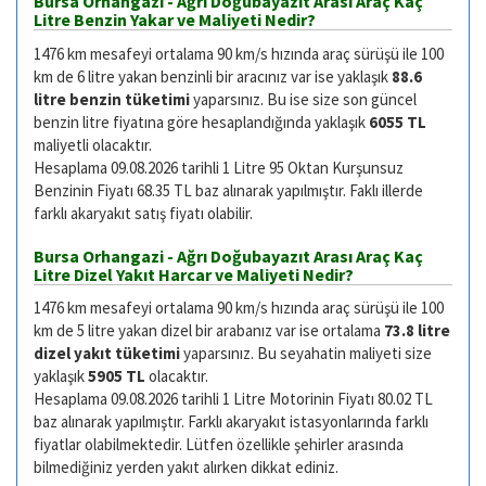
Bursa Orhangazi - Ağrı Doğubayazıt Arası Araç Kaç
Litre Benzin Yakar ve Maliyeti Nedir?
1476 km mesafeyi ortalama 90 km/s hızında araç sürüşü ile 100
km de 6 litre yakan benzinli bir aracınız var ise yaklaşık
88.6
litre benzin tüketimi
yaparsınız. Bu ise size son güncel
benzin litre fiyatına göre hesaplandığında yaklaşık
6055 TL
maliyetli olacaktır.
Hesaplama 09.08.2026 tarihli 1 Litre 95 Oktan Kurşunsuz
Benzinin Fiyatı 68.35 TL baz alınarak yapılmıştır. Faklı illerde
farklı akaryakıt satış fiyatı olabilir.
Bursa Orhangazi - Ağrı Doğubayazıt Arası Araç Kaç
Litre Dizel Yakıt Harcar ve Maliyeti Nedir?
1476 km mesafeyi ortalama 90 km/s hızında araç sürüşü ile 100
km de 5 litre yakan dizel bir arabanız var ise ortalama
73.8 litre
dizel yakıt tüketimi
yaparsınız. Bu seyahatin maliyeti size
yaklaşık
5905 TL
olacaktır.
Hesaplama 09.08.2026 tarihli 1 Litre Motorinin Fiyatı 80.02 TL
baz alınarak yapılmıştır. Farklı akaryakıt istasyonlarında farklı
fiyatlar olabilmektedir. Lütfen özellikle şehirler arasında
bilmediğiniz yerden yakıt alırken dikkat ediniz.