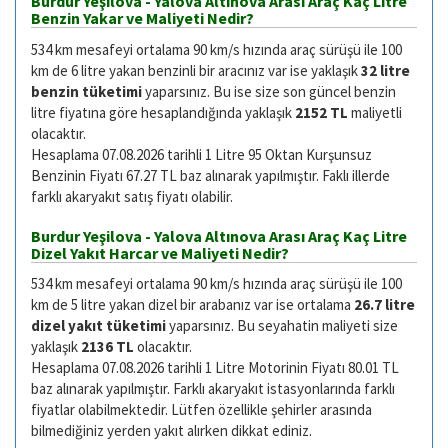
Burdur Yeşilova - Yalova Altınova Arası Araç Kaç Litre
Benzin Yakar ve Maliyeti Nedir?
534 km mesafeyi ortalama 90 km/s hızında araç sürüşü ile 100
km de 6 litre yakan benzinli bir aracınız var ise yaklaşık
32 litre
benzin tüketimi
yaparsınız. Bu ise size son güncel benzin
litre fiyatına göre hesaplandığında yaklaşık
2152 TL
maliyetli
olacaktır.
Hesaplama 07.08.2026 tarihli 1 Litre 95 Oktan Kurşunsuz
Benzinin Fiyatı 67.27 TL baz alınarak yapılmıştır. Faklı illerde
farklı akaryakıt satış fiyatı olabilir.
Burdur Yeşilova - Yalova Altınova Arası Araç Kaç Litre
Dizel Yakıt Harcar ve Maliyeti Nedir?
534 km mesafeyi ortalama 90 km/s hızında araç sürüşü ile 100
km de 5 litre yakan dizel bir arabanız var ise ortalama
26.7 litre
dizel yakıt tüketimi
yaparsınız. Bu seyahatin maliyeti size
yaklaşık
2136 TL
olacaktır.
Hesaplama 07.08.2026 tarihli 1 Litre Motorinin Fiyatı 80.01 TL
baz alınarak yapılmıştır. Farklı akaryakıt istasyonlarında farklı
fiyatlar olabilmektedir. Lütfen özellikle şehirler arasında
bilmediğiniz yerden yakıt alırken dikkat ediniz.