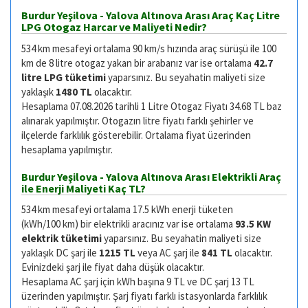
Burdur Yeşilova - Yalova Altınova Arası Araç Kaç Litre
LPG Otogaz Harcar ve Maliyeti Nedir?
534 km mesafeyi ortalama 90 km/s hızında araç sürüşü ile 100
km de 8 litre otogaz yakan bir arabanız var ise ortalama
42.7
litre LPG tüketimi
yaparsınız. Bu seyahatin maliyeti size
yaklaşık
1480 TL
olacaktır.
Hesaplama 07.08.2026 tarihli 1 Litre Otogaz Fiyatı 34.68 TL baz
alınarak yapılmıştır. Otogazın litre fiyatı farklı şehirler ve
ilçelerde farklılık gösterebilir. Ortalama fiyat üzerinden
hesaplama yapılmıştır.
Burdur Yeşilova - Yalova Altınova Arası Elektrikli Araç
ile Enerji Maliyeti Kaç TL?
534 km mesafeyi ortalama 17.5 kWh enerji tüketen
(kWh/100 km) bir elektrikli aracınız var ise ortalama
93.5 KW
elektrik tüketimi
yaparsınız. Bu seyahatin maliyeti size
yaklaşık DC şarj ile
1215 TL
veya AC şarj ile
841 TL
olacaktır.
Evinizdeki şarj ile fiyat daha düşük olacaktır.
Hesaplama AC şarj için kWh başına 9 TL ve DC şarj 13 TL
üzerinden yapılmıştır. Şarj fiyatı farklı istasyonlarda farklılık