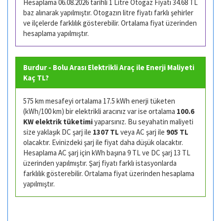
Hesaplama 06.08.2026 tarihli 1 Litre Otogaz Fiyatı 34.68 TL
baz alınarak yapılmıştır. Otogazın litre fiyatı farklı şehirler
ve ilçelerde farklılık gösterebilir. Ortalama fiyat üzerinden
hesaplama yapılmıştır.
Burdur - Bolu Arası Elektrikli Araç ile Enerji Maliyeti
Kaç TL?
575 km mesafeyi ortalama 17.5 kWh enerji tüketen
(kWh/100 km) bir elektrikli aracınız var ise ortalama
100.6
KW elektrik tüketimi
yaparsınız. Bu seyahatin maliyeti
size yaklaşık DC şarj ile
1307 TL
veya AC şarj ile
905 TL
olacaktır. Evinizdeki şarj ile fiyat daha düşük olacaktır.
Hesaplama AC şarj için kWh başına 9 TL ve DC şarj 13 TL
üzerinden yapılmıştır. Şarj fiyatı farklı istasyonlarda
farklılık gösterebilir. Ortalama fiyat üzerinden hesaplama
yapılmıştır.