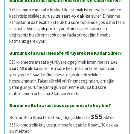
Burdur Bolu Arası Mesafe Bisikletle Ne Kadar Sürer?
575 kilometre mesafe bisiklet ile alınmak istenirse ise sadece
kesintisiz bisiklet sürüşü
28 saat 45 dakika
sürer. Dinlenme
zamanlarını da hesaba katarak bu süre toplamda çok daha fazla
olacaktır. Ayrıca çok profesyonel bir bisiklet sürücüsü
değilseniz bu sürenin çok daha fazla süreceğini hesaba
katmanız gerekiyor.
Burdur Bolu Arası Mesafe Yürüyerek Ne Kadar Sürer?
575 kilometre mesafe yürüyerek geçilmek istenirse ise
143
saat 45 dakika
sürer. Bu süre kesintisiz orta tempolu bir
yürüyüş ile 1 saatte 4km mesafe geçilecek şekilde
hesaplanmıştır. Fakat sürekli yürünemeceğinden, örneğin
yarım gün yürüme yarım gün dinlenme olursa bu süre
muhtelemen ortalama 2 kat sürecektir.
Burdur ve Bolu arası kuş uçuşu mesafe kaç km?
355
Burdur Bolu Arası Direkt Kuş Uçuşu Mesafe
KM dir.
355 kilometrelik kuç uçuşu mesafe uçak ile 0 saat, 30 dakika
sürmektedir.