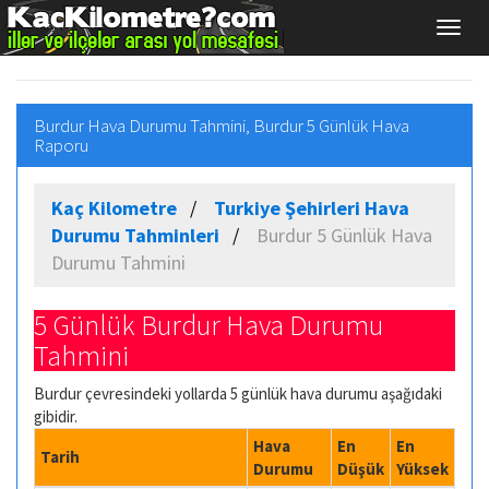
Burdur Hava Durumu Tahmini, Burdur 5 Günlük Hava
Raporu
Kaç Kilometre
Turkiye Şehirleri Hava
Durumu Tahminleri
Burdur 5 Günlük Hava
Durumu Tahmini
5 Günlük Burdur Hava Durumu
Tahmini
Burdur çevresindeki yollarda 5 günlük hava durumu aşağıdaki
gibidir.
Hava
En
En
Tarih
Durumu
Düşük
Yüksek