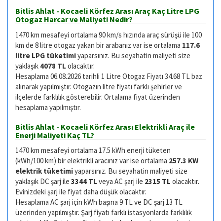
Bitlis Ahlat - Kocaeli Körfez Arası Araç Kaç Litre LPG
Otogaz Harcar ve Maliyeti Nedir?
1470 km mesafeyi ortalama 90 km/s hızında araç sürüşü ile 100
km de 8 litre otogaz yakan bir arabanız var ise ortalama
117.6
litre LPG tüketimi
yaparsınız. Bu seyahatin maliyeti size
yaklaşık
4078 TL
olacaktır.
Hesaplama 06.08.2026 tarihli 1 Litre Otogaz Fiyatı 34.68 TL baz
alınarak yapılmıştır. Otogazın litre fiyatı farklı şehirler ve
ilçelerde farklılık gösterebilir. Ortalama fiyat üzerinden
hesaplama yapılmıştır.
Bitlis Ahlat - Kocaeli Körfez Arası Elektrikli Araç ile
Enerji Maliyeti Kaç TL?
1470 km mesafeyi ortalama 17.5 kWh enerji tüketen
(kWh/100 km) bir elektrikli aracınız var ise ortalama
257.3 KW
elektrik tüketimi
yaparsınız. Bu seyahatin maliyeti size
yaklaşık DC şarj ile
3344 TL
veya AC şarj ile
2315 TL
olacaktır.
Evinizdeki şarj ile fiyat daha düşük olacaktır.
Hesaplama AC şarj için kWh başına 9 TL ve DC şarj 13 TL
üzerinden yapılmıştır. Şarj fiyatı farklı istasyonlarda farklılık