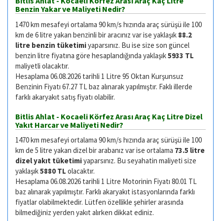
Bitlis Ahlat - Kocaeli Körfez Arası Araç Kaç Litre
Benzin Yakar ve Maliyeti Nedir?
1470 km mesafeyi ortalama 90 km/s hızında araç sürüşü ile 100
km de 6 litre yakan benzinli bir aracınız var ise yaklaşık
88.2
litre benzin tüketimi
yaparsınız. Bu ise size son güncel
benzin litre fiyatına göre hesaplandığında yaklaşık
5933 TL
maliyetli olacaktır.
Hesaplama 06.08.2026 tarihli 1 Litre 95 Oktan Kurşunsuz
Benzinin Fiyatı 67.27 TL baz alınarak yapılmıştır. Faklı illerde
farklı akaryakıt satış fiyatı olabilir.
Bitlis Ahlat - Kocaeli Körfez Arası Araç Kaç Litre Dizel
Yakıt Harcar ve Maliyeti Nedir?
1470 km mesafeyi ortalama 90 km/s hızında araç sürüşü ile 100
km de 5 litre yakan dizel bir arabanız var ise ortalama
73.5 litre
dizel yakıt tüketimi
yaparsınız. Bu seyahatin maliyeti size
yaklaşık
5880 TL
olacaktır.
Hesaplama 06.08.2026 tarihli 1 Litre Motorinin Fiyatı 80.01 TL
baz alınarak yapılmıştır. Farklı akaryakıt istasyonlarında farklı
fiyatlar olabilmektedir. Lütfen özellikle şehirler arasında
bilmediğiniz yerden yakıt alırken dikkat ediniz.