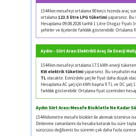
1544 km mesafeyi ortalama 90 km/s hızında araç sürü
ortalama
123.5 litre LPG tüketimi
yaparsınız. Bu 
Hesaplama 09.08.2026 tarihli 1 Litre Otogaz Fiyatı 34.
şehirler ve ilçelerde farklılık gösterebilir. Ortalama
Aydın - Siirt Arası Elektrikli Araç ile Enerji Mal
1544 km mesafeyi ortalama 17.5 kWh enerji tüketen (
KW elektrik tüketimi
yaparsınız. Bu seyahatin mali
TL
olacaktır. Evinizdeki şarj ile fiyat daha düşük olac
Hesaplama AC şarj için kWh başına 9 TL ve DC şarj 13 
farklılık gösterebilir. Ortalama fiyat üzerinden hesa
Aydın Siirt Arası Mesafe Bisikletle Ne Kadar S
1544 kilometre mesafe bisiklet ile alınmak istenirse is
Dinlenme zamanlarını da hesaba katarak bu süre toplam
sürücüsü değilseniz bu sürenin çok daha fazla sürece