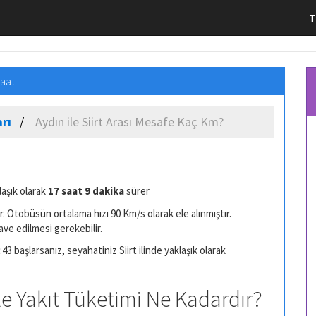
T
Saat
rı
Aydın ile Siirt Arası Mesafe Kaç Km?
laşık olarak
17 saat 9 dakika
sürer
. Otobüsün ortalama hızı 90 Km/s olarak ele alınmıştır.
ave edilmesi gerekebilir.
43 başlarsanız, seyahatiniz Siirt ilinde yaklaşık olarak
 ile Yakıt Tüketimi Ne Kadardır?