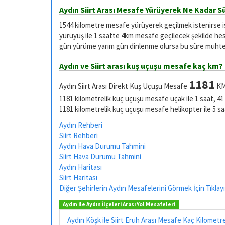
Aydın Siirt Arası Mesafe Yürüyerek Ne Kadar S
1544 kilometre mesafe yürüyerek geçilmek istenirse 
yürüyüş ile 1 saatte 4km mesafe geçilecek şekilde he
gün yürüme yarım gün dinlenme olursa bu süre muhtel
Aydın ve Siirt arası kuş uçuşu mesafe kaç km?
1181
Aydın Siirt Arası Direkt Kuş Uçuşu Mesafe
KM 
1181 kilometrelik kuç uçuşu mesafe uçak ile 1 saat, 41
1181 kilometrelik kuç uçuşu mesafe helikopter ile 5 sa
Aydın Rehberi
Siirt Rehberi
Aydın Hava Durumu Tahmini
Siirt Hava Durumu Tahmini
Aydın Haritası
Siirt Haritası
Diğer Şehirlerin Aydın Mesafelerini Görmek İçin Tıklayı
Aydın ile Aydın İlçeleri Arası Yol Mesafeleri
Aydın Köşk ile Siirt Eruh Arası Mesafe Kaç Kilometr