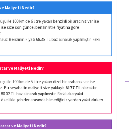
 ve Maliyeti Nedir?
ü ile 100 km de 6 litre yakan benzinli bir aracınız var ise
 ise size son güncel benzin litre fiyatına göre
.
uz Benzinin Fiyatı 68.35 TL baz alınarak yapılmıştır. Faklı
arcar ve Maliyeti Nedir?
ü ile 100 km de 5 litre yakan dizel bir arabanız var ise
z. Bu seyahatin maliyeti size yaklaşık
6177 TL
olacaktır.
80.02 TL baz alınarak yapılmıştır. Farklı akaryakıt
 özellikle şehirler arasında bilmediğiniz yerden yakıt alırken
Harcar ve Maliyeti Nedir?