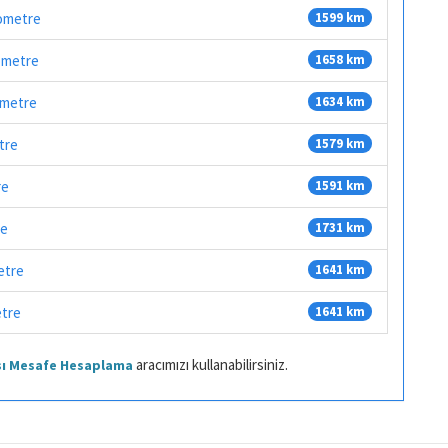
lometre
1599 km
lometre
1658 km
lometre
1634 km
etre
1579 km
re
1591 km
re
1731 km
metre
1641 km
etre
1641 km
aracımızı kullanabilirsiniz.
ası Mesafe Hesaplama