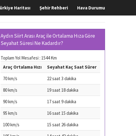
ürkiye Haritası
Şehir Rehberi
Hava Durumu
Aydın Siirt Arası Araç ile Ortalama Hıza Göre
Seyahat Süresi Ne Kadardır?
Toplam Yol Mesafesi : 1544 Km
Araç Ortalama Hızı
Seyahat Kaç Saat Sürer
70 km/s
22 saat 3 dakika
80 km/s
19 saat 18 dakika
90 km/s
17 saat 9 dakika
95 km/s
16 saat 15 dakika
100 km/s
15 saat 26 dakika