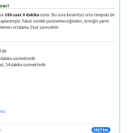
ürer?
ise
386 saat 0 dakika
sürer. Bu süre kesintisiz orta tempolu bir
saplanmıştır. Fakat sürekli yürünemeceğinden, örneğin yarım
emen ortalama 2 kat sürecektir.
dir.
 dakika sürmektedir.
at, 54 dakika sürmektedir.
nız
e
1617 km