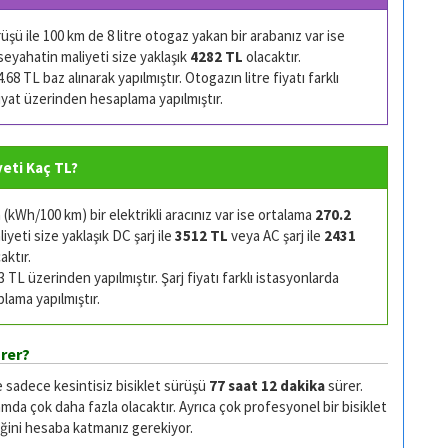
şü ile 100 km de 8 litre otogaz yakan bir arabanız var ise
seyahatin maliyeti size yaklaşık
4282 TL
olacaktır.
68 TL baz alınarak yapılmıştır. Otogazın litre fiyatı farklı
 fiyat üzerinden hesaplama yapılmıştır.
iyeti Kaç TL?
kWh/100 km) bir elektrikli aracınız var ise ortalama
270.2
yeti size yaklaşık DC şarj ile
3512 TL
veya AC şarj ile
2431
aktır.
TL üzerinden yapılmıştır. Şarj fiyatı farklı istasyonlarda
plama yapılmıştır.
ürer?
e sadece kesintisiz bisiklet sürüşü
77 saat 12 dakika
sürer.
da çok daha fazla olacaktır. Ayrıca çok profesyonel bir bisiklet
ğini hesaba katmanız gerekiyor.