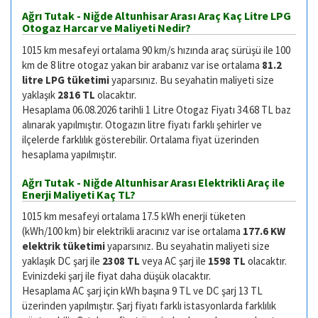
Ağrı Tutak - Niğde Altunhisar Arası Araç Kaç Litre LPG
Otogaz Harcar ve Maliyeti Nedir?
1015 km mesafeyi ortalama 90 km/s hızında araç sürüşü ile 100
km de 8 litre otogaz yakan bir arabanız var ise ortalama
81.2
litre LPG tüketimi
yaparsınız. Bu seyahatin maliyeti size
yaklaşık
2816 TL
olacaktır.
Hesaplama 06.08.2026 tarihli 1 Litre Otogaz Fiyatı 34.68 TL baz
alınarak yapılmıştır. Otogazın litre fiyatı farklı şehirler ve
ilçelerde farklılık gösterebilir. Ortalama fiyat üzerinden
hesaplama yapılmıştır.
Ağrı Tutak - Niğde Altunhisar Arası Elektrikli Araç ile
Enerji Maliyeti Kaç TL?
1015 km mesafeyi ortalama 17.5 kWh enerji tüketen
(kWh/100 km) bir elektrikli aracınız var ise ortalama
177.6 KW
elektrik tüketimi
yaparsınız. Bu seyahatin maliyeti size
yaklaşık DC şarj ile
2308 TL
veya AC şarj ile
1598 TL
olacaktır.
Evinizdeki şarj ile fiyat daha düşük olacaktır.
Hesaplama AC şarj için kWh başına 9 TL ve DC şarj 13 TL
üzerinden yapılmıştır. Şarj fiyatı farklı istasyonlarda farklılık