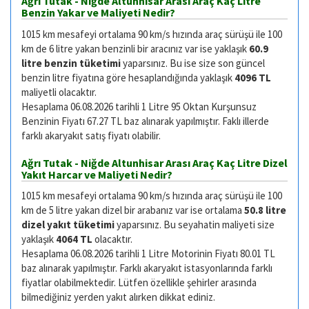
Ağrı Tutak - Niğde Altunhisar Arası Araç Kaç Litre
Benzin Yakar ve Maliyeti Nedir?
1015 km mesafeyi ortalama 90 km/s hızında araç sürüşü ile 100
km de 6 litre yakan benzinli bir aracınız var ise yaklaşık
60.9
litre benzin tüketimi
yaparsınız. Bu ise size son güncel
benzin litre fiyatına göre hesaplandığında yaklaşık
4096 TL
maliyetli olacaktır.
Hesaplama 06.08.2026 tarihli 1 Litre 95 Oktan Kurşunsuz
Benzinin Fiyatı 67.27 TL baz alınarak yapılmıştır. Faklı illerde
farklı akaryakıt satış fiyatı olabilir.
Ağrı Tutak - Niğde Altunhisar Arası Araç Kaç Litre Dizel
Yakıt Harcar ve Maliyeti Nedir?
1015 km mesafeyi ortalama 90 km/s hızında araç sürüşü ile 100
km de 5 litre yakan dizel bir arabanız var ise ortalama
50.8 litre
dizel yakıt tüketimi
yaparsınız. Bu seyahatin maliyeti size
yaklaşık
4064 TL
olacaktır.
Hesaplama 06.08.2026 tarihli 1 Litre Motorinin Fiyatı 80.01 TL
baz alınarak yapılmıştır. Farklı akaryakıt istasyonlarında farklı
fiyatlar olabilmektedir. Lütfen özellikle şehirler arasında
bilmediğiniz yerden yakıt alırken dikkat ediniz.