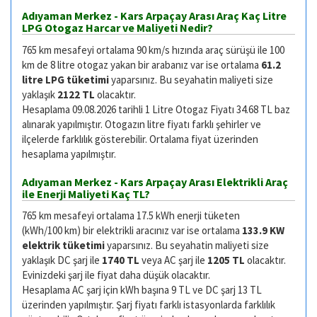
Adıyaman Merkez - Kars Arpaçay Arası Araç Kaç Litre
LPG Otogaz Harcar ve Maliyeti Nedir?
765 km mesafeyi ortalama 90 km/s hızında araç sürüşü ile 100
km de 8 litre otogaz yakan bir arabanız var ise ortalama
61.2
litre LPG tüketimi
yaparsınız. Bu seyahatin maliyeti size
yaklaşık
2122 TL
olacaktır.
Hesaplama 09.08.2026 tarihli 1 Litre Otogaz Fiyatı 34.68 TL baz
alınarak yapılmıştır. Otogazın litre fiyatı farklı şehirler ve
ilçelerde farklılık gösterebilir. Ortalama fiyat üzerinden
hesaplama yapılmıştır.
Adıyaman Merkez - Kars Arpaçay Arası Elektrikli Araç
ile Enerji Maliyeti Kaç TL?
765 km mesafeyi ortalama 17.5 kWh enerji tüketen
(kWh/100 km) bir elektrikli aracınız var ise ortalama
133.9 KW
elektrik tüketimi
yaparsınız. Bu seyahatin maliyeti size
yaklaşık DC şarj ile
1740 TL
veya AC şarj ile
1205 TL
olacaktır.
Evinizdeki şarj ile fiyat daha düşük olacaktır.
Hesaplama AC şarj için kWh başına 9 TL ve DC şarj 13 TL
üzerinden yapılmıştır. Şarj fiyatı farklı istasyonlarda farklılık