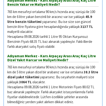
Adıyaman Merkez - Kars Arpaçay Arası Araç Kaç Litre
Benzin Yakar ve Maliyeti Nedir?
765 km mesafeyi ortalama 90 km/s hızında araç sürüşü ile 100
km de 6 litre yakan benzinli bir aracınız var ise yaklaşık
45.9
litre benzin tüketimi
yaparsınız. Bu ise size son güncel
benzin litre fiyatına göre hesaplandığında yaklaşık
3137 TL
maliyetli olacaktır.
Hesaplama 09.08.2026 tarihli 1 Litre 95 Oktan Kurşunsuz
Benzinin Fiyatı 68.35 TL baz alınarak yapılmıştır. Faklı illerde
farklı akaryakıt satış fiyatı olabilir.
Adıyaman Merkez - Kars Arpaçay Arası Araç Kaç Litre
Dizel Yakıt Harcar ve Maliyeti Nedir?
765 km mesafeyi ortalama 90 km/s hızında araç sürüşü ile 100
km de 5 litre yakan dizel bir arabanız var ise ortalama
38.3 litre
dizel yakıt tüketimi
yaparsınız. Bu seyahatin maliyeti size
yaklaşık
3064 TL
olacaktır.
Hesaplama 09.08.2026 tarihli 1 Litre Motorinin Fiyatı 80.02 TL
baz alınarak yapılmıştır. Farklı akaryakıt istasyonlarında farklı
fiyatlar olabilmektedir. Lütfen özellikle şehirler arasında
bilmediğiniz yerden yakıt alırken dikkat ediniz.