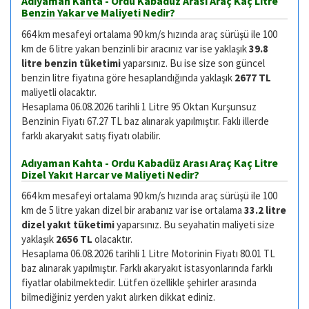
Adıyaman Kahta - Ordu Kabadüz Arası Araç Kaç Litre
Benzin Yakar ve Maliyeti Nedir?
664 km mesafeyi ortalama 90 km/s hızında araç sürüşü ile 100
km de 6 litre yakan benzinli bir aracınız var ise yaklaşık
39.8
litre benzin tüketimi
yaparsınız. Bu ise size son güncel
benzin litre fiyatına göre hesaplandığında yaklaşık
2677 TL
maliyetli olacaktır.
Hesaplama 06.08.2026 tarihli 1 Litre 95 Oktan Kurşunsuz
Benzinin Fiyatı 67.27 TL baz alınarak yapılmıştır. Faklı illerde
farklı akaryakıt satış fiyatı olabilir.
Adıyaman Kahta - Ordu Kabadüz Arası Araç Kaç Litre
Dizel Yakıt Harcar ve Maliyeti Nedir?
664 km mesafeyi ortalama 90 km/s hızında araç sürüşü ile 100
km de 5 litre yakan dizel bir arabanız var ise ortalama
33.2 litre
dizel yakıt tüketimi
yaparsınız. Bu seyahatin maliyeti size
yaklaşık
2656 TL
olacaktır.
Hesaplama 06.08.2026 tarihli 1 Litre Motorinin Fiyatı 80.01 TL
baz alınarak yapılmıştır. Farklı akaryakıt istasyonlarında farklı
fiyatlar olabilmektedir. Lütfen özellikle şehirler arasında
bilmediğiniz yerden yakıt alırken dikkat ediniz.