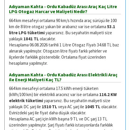
Adıyaman Kahta - Ordu Kabadüz Arası Araç Kaç Litre
LPG Otogaz Harcar ve Maliyeti Nedir?
664 km mesafeyi ortalama 90 km/s hızında araç sürüşü ile 100
km de 8 litre otogaz yakan bir arabanız var ise ortalama
53.1
litre LPG tüketimi
yaparsınız. Bu seyahatin maliyeti size
yaklaşık
1841 TL
olacaktır.
Hesaplama 06.08.2026 tarihli 1 Litre Otogaz Fiyatı 34.68 TL baz
alınarak yapılmıştır. Otogazın litre fiyatı farklı şehirler ve
ilçelerde farklılık gösterebilir. Ortalama fiyat üzerinden
hesaplama yapılmıştır.
Adıyaman Kahta - Ordu Kabadüz Arası Elektrikli Araç
ile Enerji Maliyeti Kaç TL?
664 km mesafeyi ortalama 17.5 kWh enerji tüketen
(kWh/100 km) bir elektrikli aracınız var ise ortalama
116.2 KW
elektrik tüketimi
yaparsınız. Bu seyahatin maliyeti size
yaklaşık DC şarj ile
1510 TL
veya AC şarj ile
1045 TL
olacaktır.
Evinizdeki şarj ile fiyat daha düşük olacaktır.
Hesaplama AC şarj için kWh başına 9 TL ve DC şarj 13 TL
üzerinden yapılmıştır. Şarj fiyatı farklı istasyonlarda farklılık