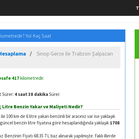
T
ilometredir? Yol Kaç Saat
e Hesaplama
Sinop Gerze ile Trabzon Şalpazarı
Mesafe
417
kilometredir.
t Sürer:
4 saat 38 dakika
Sürer.
 Litre Benzin Yakar ve Maliyeti Nedir?
 100 km de 6 litre yakan benzinli bir aracınız var ise yaklaşık
 güncel benzin litre fiyatına göre hesaplandığında yaklaşık
1708
Benzinin Fiyatı 68.35 TL baz alınarak yapılmıştır. Faklı illerde