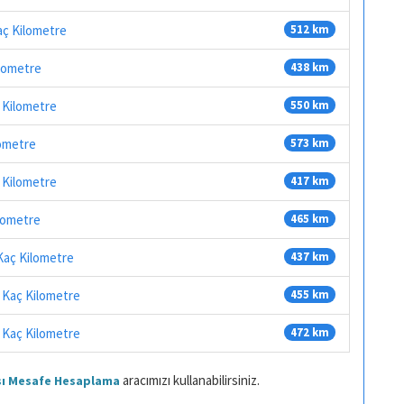
aç Kilometre
512 km
ilometre
438 km
 Kilometre
550 km
lometre
573 km
ç Kilometre
417 km
ilometre
465 km
Kaç Kilometre
437 km
 Kaç Kilometre
455 km
 Kaç Kilometre
472 km
aracımızı kullanabilirsiniz.
ası Mesafe Hesaplama