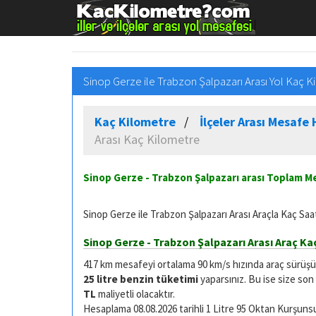
Sinop Gerze ile Trabzon Şalpazarı Arası Yol Kaç K
Kaç Kilometre
İlçeler Arası Mesaf
Arası Kaç Kilometre
Sinop Gerze - Trabzon Şalpazarı arası Toplam 
Sinop Gerze ile Trabzon Şalpazarı Arası Araçla Kaç Saa
Sinop Gerze - Trabzon Şalpazarı Arası Araç Kaç
417 km mesafeyi ortalama 90 km/s hızında araç sürüşü ile
25 litre benzin tüketimi
yaparsınız. Bu ise size son
TL
maliyetli olacaktır.
Hesaplama 08.08.2026 tarihli 1 Litre 95 Oktan Kurşunsuz 