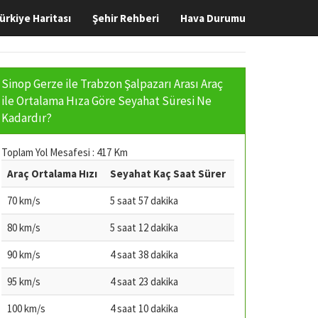
ürkiye Haritası
Şehir Rehberi
Hava Durumu
Sinop Gerze ile Trabzon Şalpazarı Arası Araç
ile Ortalama Hıza Göre Seyahat Süresi Ne
Kadardır?
Toplam Yol Mesafesi : 417 Km
Araç Ortalama Hızı
Seyahat Kaç Saat Sürer
70 km/s
5 saat 57 dakika
80 km/s
5 saat 12 dakika
90 km/s
4 saat 38 dakika
95 km/s
4 saat 23 dakika
100 km/s
4 saat 10 dakika