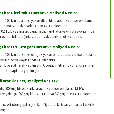
 Litre Dizel Yakıt Harcar ve Maliyeti Nedir?
e 100 km de 5 litre yakan dizel bir arabanız var ise ortalama
tin maliyeti size yaklaşık
1672 TL
olacaktır.
.02 TL baz alınarak yapılmıştır. Farklı akaryakıt istasyonlarında
 arasında bilmediğiniz yerden yakıt alırken dikkat ediniz.
ç Litre LPG Otogaz Harcar ve Maliyeti Nedir?
le 100 km de 8 litre otogaz yakan bir arabanız var ise ortalama
yeti size yaklaşık
1158 TL
olacaktır.
TL baz alınarak yapılmıştır. Otogazın litre fiyatı farklı şehirler
inden hesaplama yapılmıştır.
i Araç ile Enerji Maliyeti Kaç TL?
100 km) bir elektrikli aracınız var ise ortalama
73 KW
ze yaklaşık DC şarj ile
949 TL
veya AC şarj ile
657 TL
olacaktır.
zerinden yapılmıştır. Şarj fiyatı farklı istasyonlarda farklılık
mıştır.