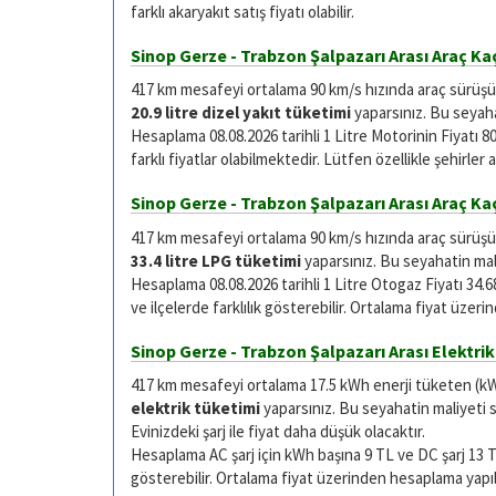
farklı akaryakıt satış fiyatı olabilir.
Sinop Gerze - Trabzon Şalpazarı Arası Araç Kaç
417 km mesafeyi ortalama 90 km/s hızında araç sürüşü il
20.9 litre dizel yakıt tüketimi
yaparsınız. Bu seyaha
Hesaplama 08.08.2026 tarihli 1 Litre Motorinin Fiyatı 80
farklı fiyatlar olabilmektedir. Lütfen özellikle şehirler
Sinop Gerze - Trabzon Şalpazarı Arası Araç Ka
417 km mesafeyi ortalama 90 km/s hızında araç sürüşü i
33.4 litre LPG tüketimi
yaparsınız. Bu seyahatin mali
Hesaplama 08.08.2026 tarihli 1 Litre Otogaz Fiyatı 34.68 
ve ilçelerde farklılık gösterebilir. Ortalama fiyat üzer
Sinop Gerze - Trabzon Şalpazarı Arası Elektrikl
417 km mesafeyi ortalama 17.5 kWh enerji tüketen (kWh/
elektrik tüketimi
yaparsınız. Bu seyahatin maliyeti si
Evinizdeki şarj ile fiyat daha düşük olacaktır.
Hesaplama AC şarj için kWh başına 9 TL ve DC şarj 13 TL ü
gösterebilir. Ortalama fiyat üzerinden hesaplama yapıl