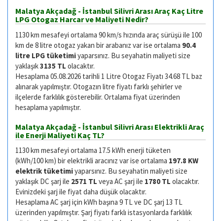
Malatya Akçadağ - İstanbul Silivri Arası Araç Kaç Litre
LPG Otogaz Harcar ve Maliyeti Nedir?
1130 km mesafeyi ortalama 90 km/s hızında araç sürüşü ile 100
km de 8 litre otogaz yakan bir arabanız var ise ortalama
90.4
litre LPG tüketimi
yaparsınız. Bu seyahatin maliyeti size
yaklaşık
3135 TL
olacaktır.
Hesaplama 05.08.2026 tarihli 1 Litre Otogaz Fiyatı 34.68 TL baz
alınarak yapılmıştır. Otogazın litre fiyatı farklı şehirler ve
ilçelerde farklılık gösterebilir. Ortalama fiyat üzerinden
hesaplama yapılmıştır.
Malatya Akçadağ - İstanbul Silivri Arası Elektrikli Araç
ile Enerji Maliyeti Kaç TL?
1130 km mesafeyi ortalama 17.5 kWh enerji tüketen
(kWh/100 km) bir elektrikli aracınız var ise ortalama
197.8 KW
elektrik tüketimi
yaparsınız. Bu seyahatin maliyeti size
yaklaşık DC şarj ile
2571 TL
veya AC şarj ile
1780 TL
olacaktır.
Evinizdeki şarj ile fiyat daha düşük olacaktır.
Hesaplama AC şarj için kWh başına 9 TL ve DC şarj 13 TL
üzerinden yapılmıştır. Şarj fiyatı farklı istasyonlarda farklılık