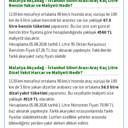
Malatya Akçadağ - İstanbul Silivri Arası Araç Kaç Litre
Benzin Yakar ve Maliyeti Nedir?
1130 km mesafeyi ortalama 90 km/s hızında araç sürüşü ile 100
km de 6 litre yakan benzinli bir aracınız var ise yaklaşık
67.8
litre benzin tüketimi
yaparsınız. Bu ise size son güncel
benzin litre fiyatına göre hesaplandığında yaklaşık
4560 TL
maliyetli olacaktır.
Hesaplama 05.08.2026 tarihli 1 Litre 95 Oktan Kurşunsuz
Benzinin Fiyatı 67.26 TL baz alınarak yapılmıştır. Faklı illerde
farklı akaryakıt satış fiyatı olabilir.
Malatya Akçadağ - İstanbul Silivri Arası Araç Kaç Litre
Dizel Yakıt Harcar ve Maliyeti Nedir?
1130 km mesafeyi ortalama 90 km/s hızında araç sürüşü ile 100
km de 5 litre yakan dizel bir arabanız var ise ortalama
56.5 litre
dizel yakıt tüketimi
yaparsınız. Bu seyahatin maliyeti size
yaklaşık
4519 TL
olacaktır.
Hesaplama 05.08.2026 tarihli 1 Litre Motorinin Fiyatı 79.99 TL
baz alınarak yapılmıştır. Farklı akaryakıt istasyonlarında farklı
fiyatlar olabilmektedir. Lütfen özellikle şehirler arasında
bilmediğiniz yerden yakıt alırken dikkat ediniz.