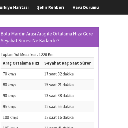
ürkiye Haritası
Şehir Rehberi
Hava Durumu
Bolu Mardin Arası Araç ile Ortalama Hıza Göre
Seyahat Süresi Ne Kadardır?
Toplam Yol Mesafesi : 1228 Km
Araç Ortalama Hızı
Seyahat Kaç Saat Sürer
70 km/s
17 saat 32 dakika
80 km/s
15 saat 21 dakika
90 km/s
13 saat 38 dakika
95 km/s
12 saat 55 dakika
100 km/s
12 saat 16 dakika