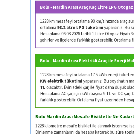
Bolu - Mardin Arası Araç Kaç Litre LPG Otogaz
1228 km mesafeyi ortalama 90 km/s hızında araç sürü
ortalama
98.2 litre LPG tüketimi
yaparsınız. Bu s
Hesaplama 06.08.2026 tarihli 1 Litre Otogaz Fiyatı 34.
şehirler ve ilçelerde farklılık gösterebilir. Ortalama
Bolu - Mardin Arası Elektrikli Araç ile Enerji Ma
1228 km mesafeyi ortalama 17.5 kWh enerji tüketen (
KW elektrik tüketimi
yaparsınız. Bu seyahatin mali
TL
olacaktır. Evinizdeki şarj ile fiyat daha düşük olac
Hesaplama AC şarj için kWh başına 9 TL ve DC şarj 13 
farklılık gösterebilir. Ortalama fiyat üzerinden hesa
Bolu Mardin Arası Mesafe Bisikletle Ne Kadar 
1228 kilometre mesafe bisiklet ile alınmak istenirse is
Dinlenme zamanlarını da hesaba katarak bu süre toplam