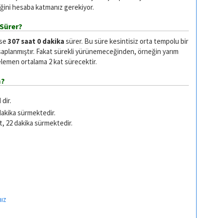
ğini hesaba katmanız gerekiyor.
 Sürer?
ise
307 saat 0 dakika
sürer. Bu süre kesintisiz orta tempolu bir
saplanmıştır. Fakat sürekli yürünemeceğinden, örneğin yarım
emen ortalama 2 kat sürecektir.
m?
dir.
dakika sürmektedir.
t, 22 dakika sürmektedir.
nız