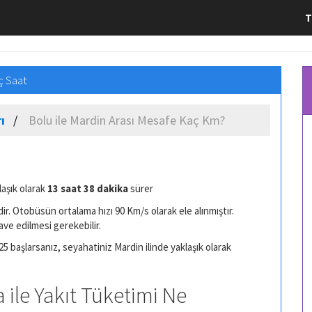
T
ç Saat
ı
Bolu ile Mardin Arası Mesafe Kaç Km?
laşık olarak
13 saat 38 dakika
sürer
r. Otobüsün ortalama hızı 90 Km/s olarak ele alınmıştır.
ave edilmesi gerekebilir.
25 başlarsanız, seyahatiniz Mardin ilinde yaklaşık olarak
 ile Yakıt Tüketimi Ne