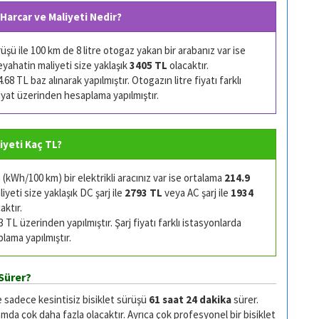
 Harcar ve Maliyeti Nedir?
şü ile 100 km de 8 litre otogaz yakan bir arabanız var ise
eyahatin maliyeti size yaklaşık
3405 TL
olacaktır.
68 TL baz alınarak yapılmıştır. Otogazın litre fiyatı farklı
 fiyat üzerinden hesaplama yapılmıştır.
liyeti Kaç TL?
kWh/100 km) bir elektrikli aracınız var ise ortalama
214.9
yeti size yaklaşık DC şarj ile
2793 TL
veya AC şarj ile
1934
aktır.
TL üzerinden yapılmıştır. Şarj fiyatı farklı istasyonlarda
plama yapılmıştır.
Sürer?
e sadece kesintisiz bisiklet sürüşü
61 saat 24 dakika
sürer.
da çok daha fazla olacaktır. Ayrıca çok profesyonel bir bisiklet