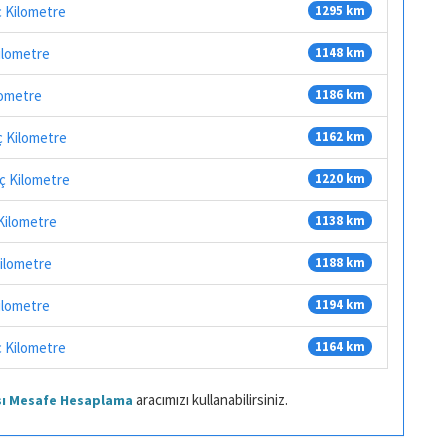
ç Kilometre
1295 km
ilometre
1148 km
lometre
1186 km
ç Kilometre
1162 km
ç Kilometre
1220 km
 Kilometre
1138 km
Kilometre
1188 km
Kilometre
1194 km
ç Kilometre
1164 km
aracımızı kullanabilirsiniz.
ası Mesafe Hesaplama