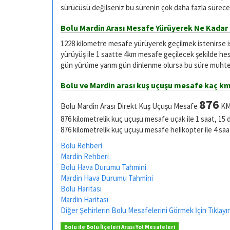
sürücüsü değilseniz bu sürenin çok daha fazla sürece
Bolu Mardin Arası Mesafe Yürüyerek Ne Kadar
1228 kilometre mesafe yürüyerek geçilmek istenirse 
yürüyüş ile 1 saatte 4km mesafe geçilecek şekilde he
gün yürüme yarım gün dinlenme olursa bu süre muhtel
Bolu ve Mardin arası kuş uçuşu mesafe kaç k
876
Bolu Mardin Arası Direkt Kuş Uçuşu Mesafe
KM 
876 kilometrelik kuç uçuşu mesafe uçak ile 1 saat, 15 
876 kilometrelik kuç uçuşu mesafe helikopter ile 4 saa
Bolu Rehberi
Mardin Rehberi
Bolu Hava Durumu Tahmini
Mardin Hava Durumu Tahmini
Bolu Haritası
Mardin Haritası
Diğer Şehirlerin Bolu Mesafelerini Görmek İçin Tıklayı
Bolu ile Bolu İlçeleri Arası Yol Mesafeleri