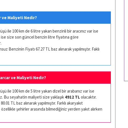
r ve Maliyeti Nedir?
ü ile 100 km de 6 litre yakan benzinli bir aracınız var ise
 ise size son güncel benzin litre fiyatına göre
.
uz Benzinin Fiyatı 67.27 TL baz alınarak yapılmıştır. Faklı
Harcar ve Maliyeti Nedir?
ü ile 100 km de 5 litre yakan dizel bir arabanız var ise
z. Bu seyahatin maliyeti size yaklaşık
4912 TL
olacaktır.
80.01 TL baz alınarak yapılmıştır. Farklı akaryakıt
 özellikle şehirler arasında bilmediğiniz yerden yakıt alırken