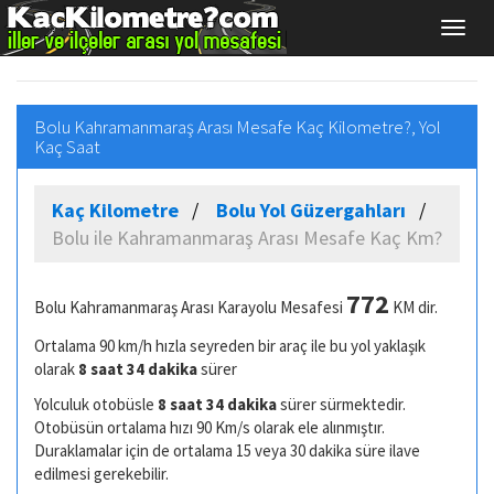
Bolu Kahramanmaraş Arası Mesafe Kaç Kilometre?, Yol
Kaç Saat
Kaç Kilometre
Bolu Yol Güzergahları
Bolu ile Kahramanmaraş Arası Mesafe Kaç Km?
772
Bolu Kahramanmaraş Arası Karayolu Mesafesi
KM dir.
Ortalama 90 km/h hızla seyreden bir araç ile bu yol yaklaşık
olarak
8 saat 34 dakika
sürer
Yolculuk otobüsle
8 saat 34 dakika
sürer sürmektedir.
Otobüsün ortalama hızı 90 Km/s olarak ele alınmıştır.
Duraklamalar için de ortalama 15 veya 30 dakika süre ilave
edilmesi gerekebilir.