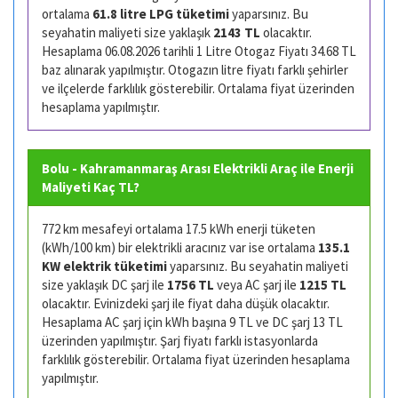
ortalama
61.8 litre LPG tüketimi
yaparsınız. Bu
seyahatin maliyeti size yaklaşık
2143 TL
olacaktır.
Hesaplama 06.08.2026 tarihli 1 Litre Otogaz Fiyatı 34.68 TL
baz alınarak yapılmıştır. Otogazın litre fiyatı farklı şehirler
ve ilçelerde farklılık gösterebilir. Ortalama fiyat üzerinden
hesaplama yapılmıştır.
Bolu - Kahramanmaraş Arası Elektrikli Araç ile Enerji
Maliyeti Kaç TL?
772 km mesafeyi ortalama 17.5 kWh enerji tüketen
(kWh/100 km) bir elektrikli aracınız var ise ortalama
135.1
KW elektrik tüketimi
yaparsınız. Bu seyahatin maliyeti
size yaklaşık DC şarj ile
1756 TL
veya AC şarj ile
1215 TL
olacaktır. Evinizdeki şarj ile fiyat daha düşük olacaktır.
Hesaplama AC şarj için kWh başına 9 TL ve DC şarj 13 TL
üzerinden yapılmıştır. Şarj fiyatı farklı istasyonlarda
farklılık gösterebilir. Ortalama fiyat üzerinden hesaplama
yapılmıştır.