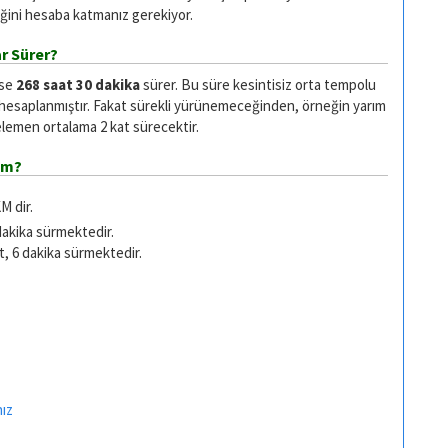
ğini hesaba katmanız gerekiyor.
r Sürer?
ise
268 saat 30 dakika
sürer. Bu süre kesintisiz orta tempolu
 hesaplanmıştır. Fakat sürekli yürünemeceğinden, örneğin yarım
emen ortalama 2 kat sürecektir.
km?
M dir.
dakika sürmektedir.
t, 6 dakika sürmektedir.
nız