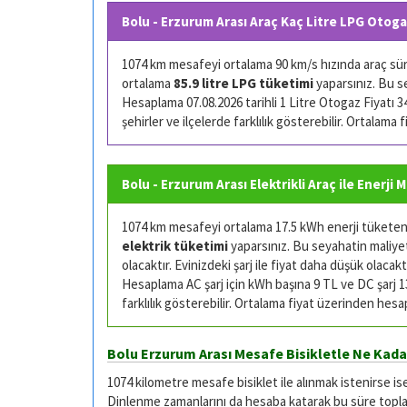
Bolu - Erzurum Arası Araç Kaç Litre LPG Otoga
1074 km mesafeyi ortalama 90 km/s hızında araç sürü
ortalama
85.9 litre LPG tüketimi
yaparsınız. Bu s
Hesaplama 07.08.2026 tarihli 1 Litre Otogaz Fiyatı 34.
şehirler ve ilçelerde farklılık gösterebilir. Ortalama
Bolu - Erzurum Arası Elektrikli Araç ile Enerji 
1074 km mesafeyi ortalama 17.5 kWh enerji tüketen (
elektrik tüketimi
yaparsınız. Bu seyahatin maliyeti
olacaktır. Evinizdeki şarj ile fiyat daha düşük olacaktı
Hesaplama AC şarj için kWh başına 9 TL ve DC şarj 13 
farklılık gösterebilir. Ortalama fiyat üzerinden hesa
Bolu Erzurum Arası Mesafe Bisikletle Ne Kada
1074 kilometre mesafe bisiklet ile alınmak istenirse is
Dinlenme zamanlarını da hesaba katarak bu süre toplam