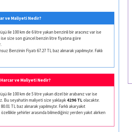
ar ve Maliyeti Nedir?
ü ile 100 km de 6 litre yakan benzinli bir aracınız var ise
 ise size son güncel benzin litre fiyatına göre
.
uz Benzinin Fiyatı 67.27 TL baz alınarak yapılmıştır. Faklı
 Harcar ve Maliyeti Nedir?
ü ile 100 km de 5 litre yakan dizel bir arabanız var ise
z. Bu seyahatin maliyeti size yaklaşık
4296 TL
olacaktır.
80.01 TL baz alınarak yapılmıştır. Farklı akaryakıt
 özellikle şehirler arasında bilmediğiniz yerden yakıt alırken