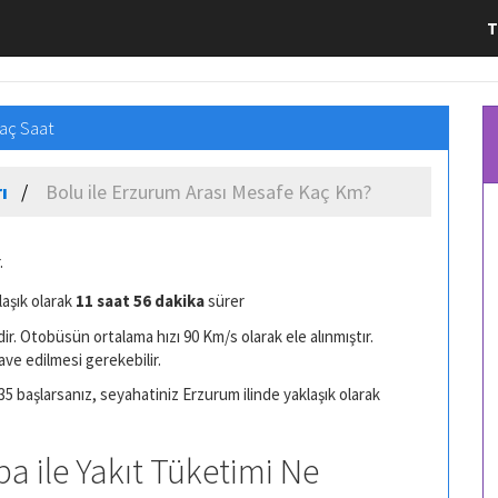
T
aç Saat
ı
Bolu ile Erzurum Arası Mesafe Kaç Km?
.
laşık olarak
11 saat 56 dakika
sürer
r. Otobüsün ortalama hızı 90 Km/s olarak ele alınmıştır.
ave edilmesi gerekebilir.
35 başlarsanız, seyahatiniz Erzurum ilinde yaklaşık olarak
ba ile Yakıt Tüketimi Ne