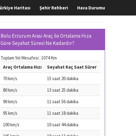
ürkiye Haritası
Şehir Rehberi
Hava Durumu
Bolu Erzurum Arası Araç ile Ortalama Hıza
Göre Seyahat Süresi Ne Kadardır?
Toplam Yol Mesafesi : 1074 Km
Araç Ortalama Hızı
Seyahat Kaç Saat Sürer
70 km/s
15 saat 20 dakika
80 km/s
13 saat 25 dakika
90 km/s
11 saat 56 dakika
95 km/s
11 saat 18 dakika
100 km/s
10 saat 44 dakika