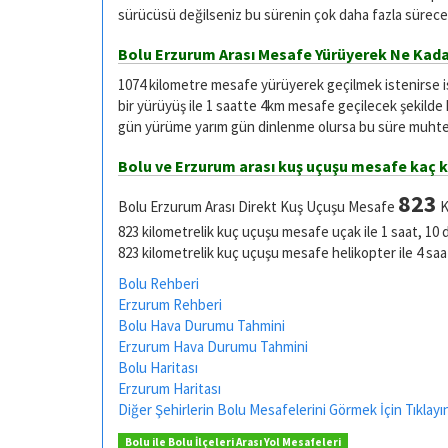
sürücüsü değilseniz bu sürenin çok daha fazla sürece
Bolu Erzurum Arası Mesafe Yürüyerek Ne Kada
1074 kilometre mesafe yürüyerek geçilmek istenirse 
bir yürüyüş ile 1 saatte 4km mesafe geçilecek şekilde
gün yürüme yarım gün dinlenme olursa bu süre muhtel
Bolu ve Erzurum arası kuş uçuşu mesafe kaç 
823
Bolu Erzurum Arası Direkt Kuş Uçuşu Mesafe
K
823 kilometrelik kuç uçuşu mesafe uçak ile 1 saat, 10 
823 kilometrelik kuç uçuşu mesafe helikopter ile 4 saa
Bolu Rehberi
Erzurum Rehberi
Bolu Hava Durumu Tahmini
Erzurum Hava Durumu Tahmini
Bolu Haritası
Erzurum Haritası
Diğer Şehirlerin Bolu Mesafelerini Görmek İçin Tıklayı
Bolu ile Bolu İlçeleri Arası Yol Mesafeleri