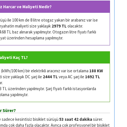
z Harcar ve Maliyeti Nedir?
şü ile 100 km de 8 litre otogaz yakan bir arabanız var ise
eyahatin maliyeti size yaklaşık
2979 TL
olacaktır.
68 TL baz alınarak yapılmıştır. Otogazın litre fiyatı farklı
 fiyat üzerinden hesaplama yapılmıştır.
Maliyeti Kaç TL?
kWh/100 km) bir elektrikli aracınız var ise ortalama
188 KW
 size yaklaşık DC şarj ile
2444 TL
veya AC şarj ile
1692 TL
r.
TL üzerinden yapılmıştır. Şarj fiyatı farklı istasyonlarda
plama yapılmıştır.
r Sürer?
e sadece kesintisiz bisiklet sürüşü
53 saat 42 dakika
sürer.
da çok daha fazla olacaktır. Ayrıca çok profesyonel bir bisiklet