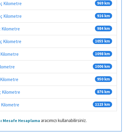
aç Kilometre
969 km
aç Kilometre
916 km
ç Kilometre
984 km
aç Kilometre
1055 km
 Kilometre
1098 km
ilometre
1006 km
 Kilometre
950 km
ç Kilometre
876 km
 Kilometre
1125 km
aracımızı kullanabilirsiniz.
ası Mesafe Hesaplama