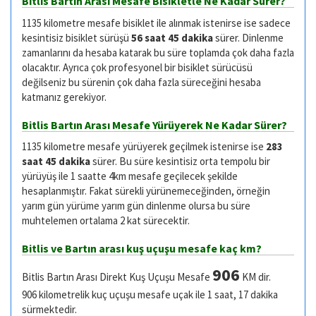
Bitlis Bartın Arası Mesafe Bisikletle Ne Kadar Sürer?
1135 kilometre mesafe bisiklet ile alınmak istenirse ise sadece
kesintisiz bisiklet sürüşü
56 saat 45 dakika
sürer. Dinlenme
zamanlarını da hesaba katarak bu süre toplamda çok daha fazla
olacaktır. Ayrıca çok profesyonel bir bisiklet sürücüsü
değilseniz bu sürenin çok daha fazla süreceğini hesaba
katmanız gerekiyor.
Bitlis Bartın Arası Mesafe Yürüyerek Ne Kadar Sürer?
1135 kilometre mesafe yürüyerek geçilmek istenirse ise
283
saat 45 dakika
sürer. Bu süre kesintisiz orta tempolu bir
yürüyüş ile 1 saatte 4km mesafe geçilecek şekilde
hesaplanmıştır. Fakat sürekli yürünemeceğinden, örneğin
yarım gün yürüme yarım gün dinlenme olursa bu süre
muhtelemen ortalama 2 kat sürecektir.
Bitlis ve Bartın arası kuş uçuşu mesafe kaç km?
906
Bitlis Bartın Arası Direkt Kuş Uçuşu Mesafe
KM dir.
906 kilometrelik kuç uçuşu mesafe uçak ile 1 saat, 17 dakika
sürmektedir.