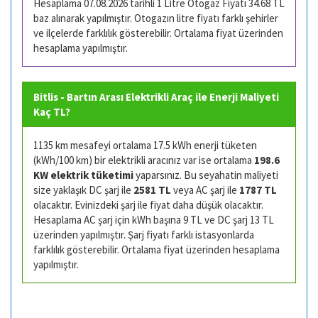
Hesaplama 07.08.2026 tarihli 1 Litre Otogaz Fiyatı 34.68 TL
baz alınarak yapılmıştır. Otogazın litre fiyatı farklı şehirler
ve ilçelerde farklılık gösterebilir. Ortalama fiyat üzerinden
hesaplama yapılmıştır.
Bitlis - Bartın Arası Elektrikli Araç ile Enerji Maliyeti
Kaç TL?
1135 km mesafeyi ortalama 17.5 kWh enerji tüketen
(kWh/100 km) bir elektrikli aracınız var ise ortalama
198.6
KW elektrik tüketimi
yaparsınız. Bu seyahatin maliyeti
size yaklaşık DC şarj ile
2581 TL
veya AC şarj ile
1787 TL
olacaktır. Evinizdeki şarj ile fiyat daha düşük olacaktır.
Hesaplama AC şarj için kWh başına 9 TL ve DC şarj 13 TL
üzerinden yapılmıştır. Şarj fiyatı farklı istasyonlarda
farklılık gösterebilir. Ortalama fiyat üzerinden hesaplama
yapılmıştır.