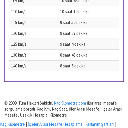
105 km/s
10 saat 48 dakika
110 km/s
10 saat 19 dakika
115 km/s
9 saat 52 dakika
120 km/s
9 saat 27 dakika
125 km/s
9 saat 4 dakika
130 km/s
8 saat 43 dakika
140 km/s
8 saat 6 dakika
© 2009. Tüm Hakları Saklıdır.
KacKilometre.com
İller arası mesafe
sorgulama portalı. Kaç Km, Kaç Saat, İller Arası Mesafe, İlçeler Arası
Mesafe, Uzaklık Hesapla, Kilometre
Kaç Kilometre
|
İlçeler Arası Mesafe Hesaplama
|
Kullanım Şartları
|