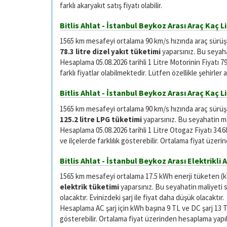
farklı akaryakıt satış fiyatı olabilir.
Bitlis Ahlat - İstanbul Beykoz Arası Araç Kaç L
1565 km mesafeyi ortalama 90 km/s hızında araç sürüşü i
78.3 litre dizel yakıt tüketimi
yaparsınız. Bu seyaha
Hesaplama 05.08.2026 tarihli 1 Litre Motorinin Fiyatı 79
farklı fiyatlar olabilmektedir. Lütfen özellikle şehirler
Bitlis Ahlat - İstanbul Beykoz Arası Araç Kaç 
1565 km mesafeyi ortalama 90 km/s hızında araç sürüşü 
125.2 litre LPG tüketimi
yaparsınız. Bu seyahatin ma
Hesaplama 05.08.2026 tarihli 1 Litre Otogaz Fiyatı 34.68 
ve ilçelerde farklılık gösterebilir. Ortalama fiyat üzer
Bitlis Ahlat - İstanbul Beykoz Arası Elektrikli A
1565 km mesafeyi ortalama 17.5 kWh enerji tüketen (kWh
elektrik tüketimi
yaparsınız. Bu seyahatin maliyeti si
olacaktır. Evinizdeki şarj ile fiyat daha düşük olacaktır.
Hesaplama AC şarj için kWh başına 9 TL ve DC şarj 13 TL ü
gösterebilir. Ortalama fiyat üzerinden hesaplama yapıl