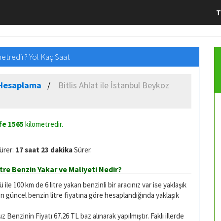
T
metredir? Yol Kaç Saat
e Hesaplama
Bitlis Ahlat ile İstanbul Beykoz
afe
1565
kilometredir.
Sürer:
17 saat 23 dakika
Sürer.
itre Benzin Yakar ve Maliyeti Nedir?
le 100 km de 6 litre yakan benzinli bir aracınız var ise yaklaşık
on güncel benzin litre fiyatına göre hesaplandığında yaklaşık
Benzinin Fiyatı 67.26 TL baz alınarak yapılmıştır. Faklı illerde