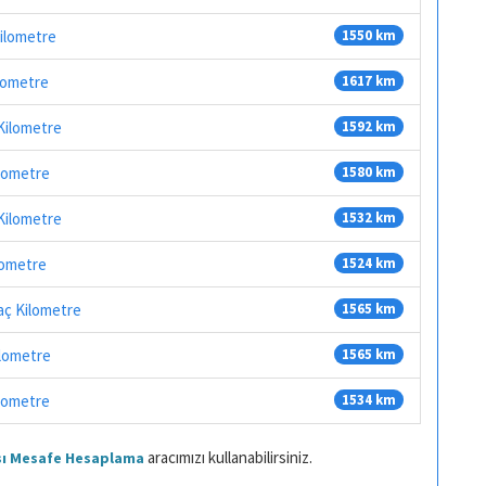
Kilometre
1550 km
ilometre
1617 km
 Kilometre
1592 km
ilometre
1580 km
 Kilometre
1532 km
ilometre
1524 km
Kaç Kilometre
1565 km
ilometre
1565 km
ilometre
1534 km
aracımızı kullanabilirsiniz.
ası Mesafe Hesaplama