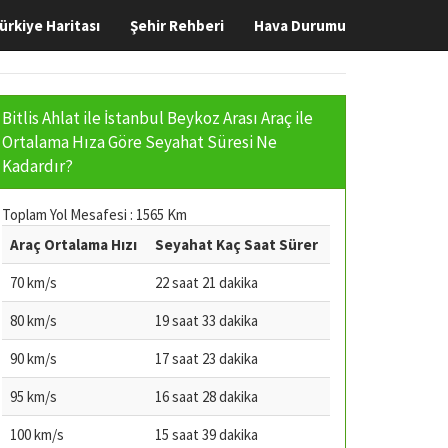
ürkiye Haritası
Şehir Rehberi
Hava Durumu
Bitlis Ahlat ile İstanbul Beykoz Arası Araç ile
Ortalama Hıza Göre Seyahat Süresi Ne
Kadardır?
Toplam Yol Mesafesi : 1565 Km
Araç Ortalama Hızı
Seyahat Kaç Saat Sürer
70 km/s
22 saat 21 dakika
80 km/s
19 saat 33 dakika
90 km/s
17 saat 23 dakika
95 km/s
16 saat 28 dakika
100 km/s
15 saat 39 dakika