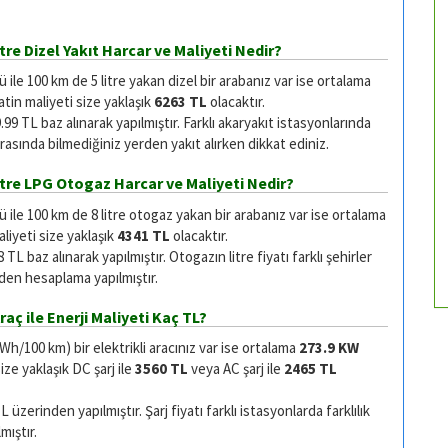
itre Dizel Yakıt Harcar ve Maliyeti Nedir?
le 100 km de 5 litre yakan dizel bir arabanız var ise ortalama
tin maliyeti size yaklaşık
6263 TL
olacaktır.
.99 TL baz alınarak yapılmıştır. Farklı akaryakıt istasyonlarında
 arasında bilmediğiniz yerden yakıt alırken dikkat ediniz.
Litre LPG Otogaz Harcar ve Maliyeti Nedir?
ile 100 km de 8 litre otogaz yakan bir arabanız var ise ortalama
liyeti size yaklaşık
4341 TL
olacaktır.
TL baz alınarak yapılmıştır. Otogazın litre fiyatı farklı şehirler
inden hesaplama yapılmıştır.
raç ile Enerji Maliyeti Kaç TL?
/100 km) bir elektrikli aracınız var ise ortalama
273.9 KW
ze yaklaşık DC şarj ile
3560 TL
veya AC şarj ile
2465 TL
zerinden yapılmıştır. Şarj fiyatı farklı istasyonlarda farklılık
mıştır.