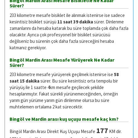
Bingöl Mardin Arası Mesafe Bisikletle Ne Kadar
Sürer?
233 kilometre mesafe bisiklet ile alınmak istenirse ise sadece
kesintisiz bisiklet sürüşü
11 saat 39 dakika
sürer. Dinlenme
zamanlarını da hesaba katarak bu süre toplamda çok daha fazla
olacaktır. Ayrıca çok profesyonel bir bisiklet sürücüsü
değilseniz bu sürenin çok daha fazla süreceğini hesaba
katmanız gerekiyor.
Bingöl Mardin Arası Mesafe Yürüyerek Ne Kadar
Sürer?
233 kilometre mesafe yürüyerek geçilmek istenirse ise
58
saat 15 dakika
sürer. Bu süre kesintisiz orta tempolu bir
yürüyüş ile 1 saatte 4km mesafe geçilecek şekilde
hesaplanmıştır. Fakat sürekli yürünemeceğinden, örneğin
yarım gün yürüme yarım gün dinlenme olursa bu süre
muhtelemen ortalama 2 kat sürecektir.
Bingöl ve Mardin arası kuş uçuşu mesafe kaç km?
177
Bingöl Mardin Arası Direkt Kuş Uçuşu Mesafe
KM dir.