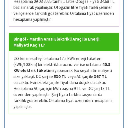
Hesaplama 09.08.2026 tarihli 1 Litre Otogaz Fiyatı 34.68 TL
baz alınarak yapılmıştır. Otogazın litre fiyatı farklı şehirler
ve ilçelerde farklılık gösterebilir. Ortalama fiyat üzerinden
hesaplama yapılmıştır.
Bingöl - Mardin Arası Elektrikli Araç ile Enerji
Maliyeti Kaç TL?
233 km mesafeyi ortalama 17.5 kWh enerji tüketen
(kWh/100 km) bir elektrikli aracınız var ise ortalama
40.8
KW elektrik tüketimi
yaparsınız. Bu seyahatin maliyeti
size yaklaşık DC şarj ile
530 TL
veya AC şarj ile
367 TL
olacaktır. Evinizdeki şarj ile fiyat daha düşük olacaktır.
Hesaplama AC şarj için kWh başına 9 TL ve DC şarj 13 TL
üzerinden yapılmıştır. Şarj fiyatı farklı istasyonlarda
farklılık gösterebilir. Ortalama fiyat üzerinden hesaplama
yapılmıştır.