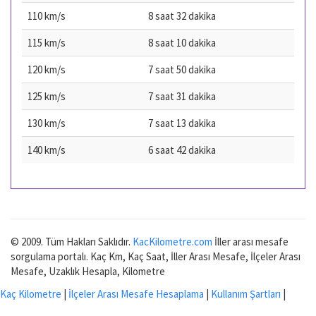
110 km/s
8 saat 32 dakika
115 km/s
8 saat 10 dakika
120 km/s
7 saat 50 dakika
125 km/s
7 saat 31 dakika
130 km/s
7 saat 13 dakika
140 km/s
6 saat 42 dakika
© 2009. Tüm Hakları Saklıdır.
KacKilometre.com
İller arası mesafe
sorgulama portalı. Kaç Km, Kaç Saat, İller Arası Mesafe, İlçeler Arası
Mesafe, Uzaklık Hesapla, Kilometre
Kaç Kilometre
|
İlçeler Arası Mesafe Hesaplama
|
Kullanım Şartları
|