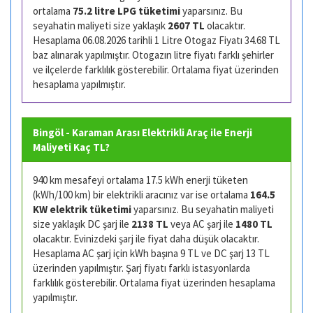
ortalama
75.2 litre LPG tüketimi
yaparsınız. Bu
seyahatin maliyeti size yaklaşık
2607 TL
olacaktır.
Hesaplama 06.08.2026 tarihli 1 Litre Otogaz Fiyatı 34.68 TL
baz alınarak yapılmıştır. Otogazın litre fiyatı farklı şehirler
ve ilçelerde farklılık gösterebilir. Ortalama fiyat üzerinden
hesaplama yapılmıştır.
Bingöl - Karaman Arası Elektrikli Araç ile Enerji
Maliyeti Kaç TL?
940 km mesafeyi ortalama 17.5 kWh enerji tüketen
(kWh/100 km) bir elektrikli aracınız var ise ortalama
164.5
KW elektrik tüketimi
yaparsınız. Bu seyahatin maliyeti
size yaklaşık DC şarj ile
2138 TL
veya AC şarj ile
1480 TL
olacaktır. Evinizdeki şarj ile fiyat daha düşük olacaktır.
Hesaplama AC şarj için kWh başına 9 TL ve DC şarj 13 TL
üzerinden yapılmıştır. Şarj fiyatı farklı istasyonlarda
farklılık gösterebilir. Ortalama fiyat üzerinden hesaplama
yapılmıştır.