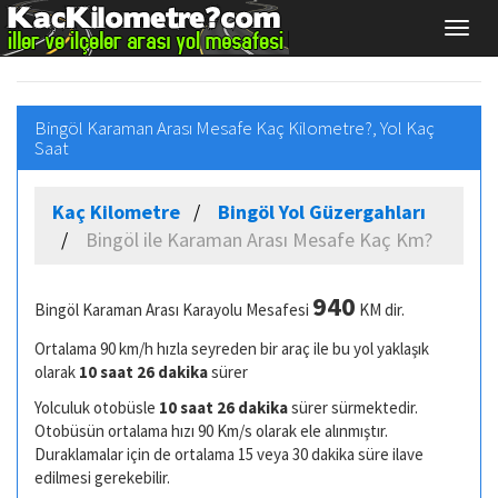
Bingöl Karaman Arası Mesafe Kaç Kilometre?, Yol Kaç
Saat
Kaç Kilometre
Bingöl Yol Güzergahları
Bingöl ile Karaman Arası Mesafe Kaç Km?
940
Bingöl Karaman Arası Karayolu Mesafesi
KM dir.
Ortalama 90 km/h hızla seyreden bir araç ile bu yol yaklaşık
olarak
10 saat 26 dakika
sürer
Yolculuk otobüsle
10 saat 26 dakika
sürer sürmektedir.
Otobüsün ortalama hızı 90 Km/s olarak ele alınmıştır.
Duraklamalar için de ortalama 15 veya 30 dakika süre ilave
edilmesi gerekebilir.