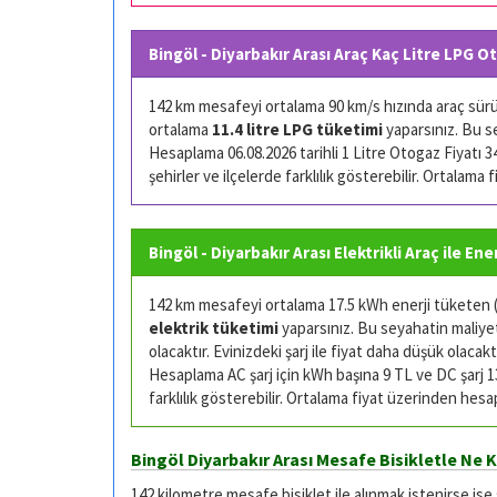
Bingöl - Diyarbakır Arası Araç Kaç Litre LPG O
142 km mesafeyi ortalama 90 km/s hızında araç sürüşü
ortalama
11.4 litre LPG tüketimi
yaparsınız. Bu s
Hesaplama 06.08.2026 tarihli 1 Litre Otogaz Fiyatı 34.
şehirler ve ilçelerde farklılık gösterebilir. Ortalama
Bingöl - Diyarbakır Arası Elektrikli Araç ile Ene
142 km mesafeyi ortalama 17.5 kWh enerji tüketen (k
elektrik tüketimi
yaparsınız. Bu seyahatin maliyeti
olacaktır. Evinizdeki şarj ile fiyat daha düşük olacaktı
Hesaplama AC şarj için kWh başına 9 TL ve DC şarj 13 
farklılık gösterebilir. Ortalama fiyat üzerinden hesa
Bingöl Diyarbakır Arası Mesafe Bisikletle Ne 
142 kilometre mesafe bisiklet ile alınmak istenirse ise