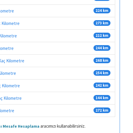
ilometre
224 km
ç Kilometre
273 km
 Kilometre
212 km
ilometre
244 km
 Kaç Kilometre
268 km
Kilometre
254 km
aç Kilometre
242 km
aç Kilometre
144 km
ilometre
272 km
aracımızı kullanabilirsiniz.
ası Mesafe Hesaplama