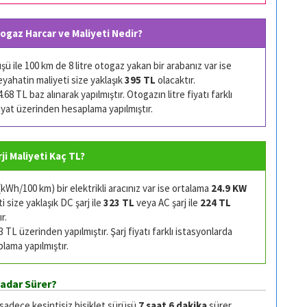
togaz Harcar ve Maliyeti Nedir?
 ile 100 km de 8 litre otogaz yakan bir arabanız var ise
eyahatin maliyeti size yaklaşık
395 TL
olacaktır.
68 TL baz alınarak yapılmıştır. Otogazın litre fiyatı farklı
 fiyat üzerinden hesaplama yapılmıştır.
rji Maliyeti Kaç TL?
Wh/100 km) bir elektrikli aracınız var ise ortalama
24.9 KW
 size yaklaşık DC şarj ile
323 TL
veya AC şarj ile
224 TL
r.
TL üzerinden yapılmıştır. Şarj fiyatı farklı istasyonlarda
plama yapılmıştır.
Kadar Sürer?
 sadece kesintisiz bisiklet sürüşü
7 saat 6 dakika
sürer.