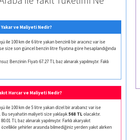
 Araba ile Yakıt Tüketimi Ne
 Yakar ve Maliyeti Nedir?
ile 100 km de 6 litre yakan benzinli bir aracınız var ise
ise size son güncel benzin litre fiyatına göre hesaplandığında
uz Benzinin Fiyatı 67.27 TL baz alınarak yapılmıştır. Faklı
Yakıt Harcar ve Maliyeti Nedir?
 ile 100 km de 5 litre yakan dizel bir arabanız var ise
. Bu seyahatin maliyeti size yaklaşık
568 TL
olacaktır.
80.01 TL baz alınarak yapılmıştır. Farklı akaryakıt
 özellikle şehirler arasında bilmediğiniz yerden yakıt alırken