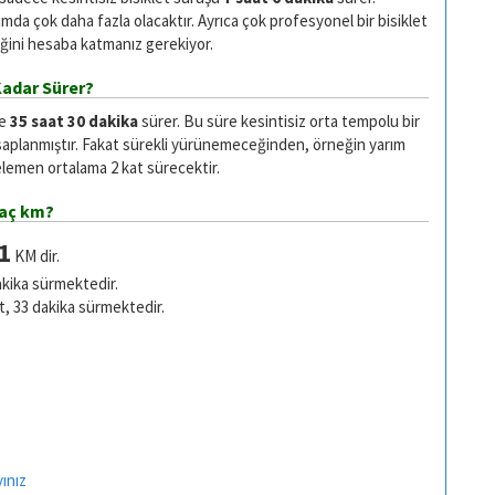
da çok daha fazla olacaktır. Ayrıca çok profesyonel bir bisiklet
ğini hesaba katmanız gerekiyor.
Kadar Sürer?
se
35 saat 30 dakika
sürer. Bu süre kesintisiz orta tempolu bir
saplanmıştır. Fakat sürekli yürünemeceğinden, örneğin yarım
emen ortalama 2 kat sürecektir.
kaç km?
1
KM dir.
akika sürmektedir.
t, 33 dakika sürmektedir.
ınız