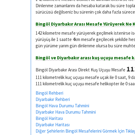
Dinlenme zamanlarını da hesaba katarak bu süre toplam
sürücüsü değilseniz bu sürenin çok daha fazla sürece
Bingöl Diyarbakır Arası Mesafe Yürüyerek Ne 
142 kilometre mesafe yürüyerek geçilmek istenirse i
yürüyüş ile 1 saatte 4km mesafe geçilecek şekilde he
gün yürüme yarım gün dinlenme olursa bu süre muhtel
Bingöl ve Diyarbakır arası kuş uçuşu mesafe 
11
Bingöl Diyarbakır Arası Direkt Kuş Uçuşu Mesafe
111 kilometrelik kuç uçuşu mesafe uçak ile 0 saat, 9 d
111 kilometrelik kuç uçuşu mesafe helikopter ile 0 saa
Bingöl Rehberi
Diyarbakır Rehberi
Bingöl Hava Durumu Tahmini
Diyarbakır Hava Durumu Tahmini
Bingöl Haritası
Diyarbakır Haritası
Diğer Şehirlerin Bingöl Mesafelerini Görmek İçin Tıklay