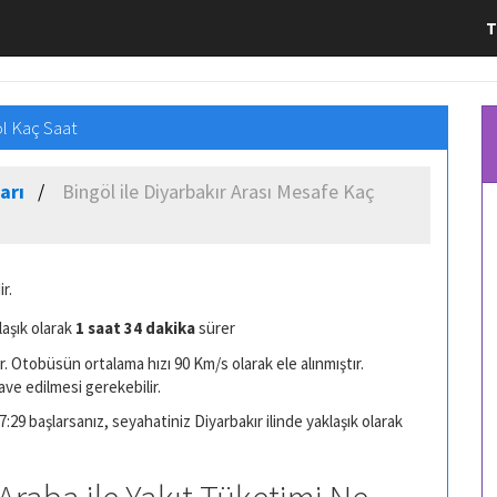
T
ol Kaç Saat
arı
Bingöl ile Diyarbakır Arası Mesafe Kaç
r.
laşık olarak
1 saat 34 dakika
sürer
. Otobüsün ortalama hızı 90 Km/s olarak ele alınmıştır.
ave edilmesi gerekebilir.
:29 başlarsanız, seyahatiniz Diyarbakır ilinde yaklaşık olarak