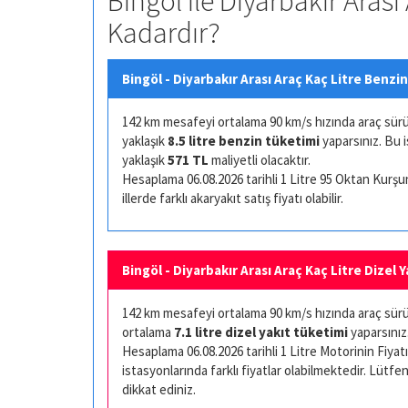
Bingöl ile Diyarbakır Arası
Kadardır?
Bingöl - Diyarbakır Arası Araç Kaç Litre Benzin
142 km mesafeyi ortalama 90 km/s hızında araç sürüşü 
yaklaşık
8.5 litre benzin tüketimi
yaparsınız. Bu 
yaklaşık
571 TL
maliyetli olacaktır.
Hesaplama 06.08.2026 tarihli 1 Litre 95 Oktan Kurşuns
illerde farklı akaryakıt satış fiyatı olabilir.
Bingöl - Diyarbakır Arası Araç Kaç Litre Dizel 
142 km mesafeyi ortalama 90 km/s hızında araç sürüşü
ortalama
7.1 litre dizel yakıt tüketimi
yaparsınız
Hesaplama 06.08.2026 tarihli 1 Litre Motorinin Fiyatı 
istasyonlarında farklı fiyatlar olabilmektedir. Lütfen
dikkat ediniz.