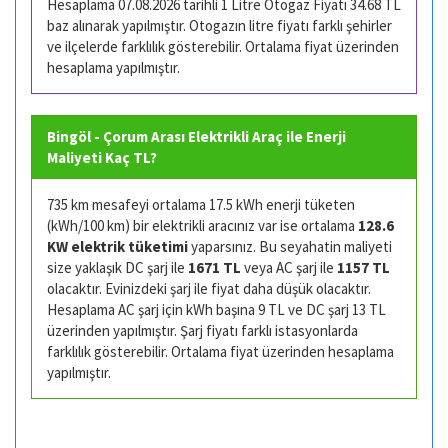
Hesaplama 07.08.2026 tarihli 1 Litre Otogaz Fiyatı 34.68 TL
baz alınarak yapılmıştır. Otogazın litre fiyatı farklı şehirler
ve ilçelerde farklılık gösterebilir. Ortalama fiyat üzerinden
hesaplama yapılmıştır.
Bingöl - Çorum Arası Elektrikli Araç ile Enerji
Maliyeti Kaç TL?
735 km mesafeyi ortalama 17.5 kWh enerji tüketen
(kWh/100 km) bir elektrikli aracınız var ise ortalama
128.6
KW elektrik tüketimi
yaparsınız. Bu seyahatin maliyeti
size yaklaşık DC şarj ile
1671 TL
veya AC şarj ile
1157 TL
olacaktır. Evinizdeki şarj ile fiyat daha düşük olacaktır.
Hesaplama AC şarj için kWh başına 9 TL ve DC şarj 13 TL
üzerinden yapılmıştır. Şarj fiyatı farklı istasyonlarda
farklılık gösterebilir. Ortalama fiyat üzerinden hesaplama
yapılmıştır.