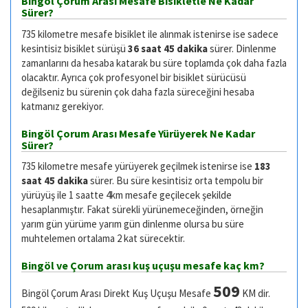
Bingöl Çorum Arası Mesafe Bisikletle Ne Kadar
Sürer?
735 kilometre mesafe bisiklet ile alınmak istenirse ise sadece
kesintisiz bisiklet sürüşü
36 saat 45 dakika
sürer. Dinlenme
zamanlarını da hesaba katarak bu süre toplamda çok daha fazla
olacaktır. Ayrıca çok profesyonel bir bisiklet sürücüsü
değilseniz bu sürenin çok daha fazla süreceğini hesaba
katmanız gerekiyor.
Bingöl Çorum Arası Mesafe Yürüyerek Ne Kadar
Sürer?
735 kilometre mesafe yürüyerek geçilmek istenirse ise
183
saat 45 dakika
sürer. Bu süre kesintisiz orta tempolu bir
yürüyüş ile 1 saatte 4km mesafe geçilecek şekilde
hesaplanmıştır. Fakat sürekli yürünemeceğinden, örneğin
yarım gün yürüme yarım gün dinlenme olursa bu süre
muhtelemen ortalama 2 kat sürecektir.
Bingöl ve Çorum arası kuş uçuşu mesafe kaç km?
509
Bingöl Çorum Arası Direkt Kuş Uçuşu Mesafe
KM dir.