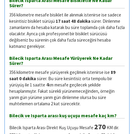
Bilecik Isparta Arası Mesafe Bisikletle Ne Kadar
Sürer?
356 kilometre mesafe bisiklet ile alınmak istenirse ise sadece
kesintisiz bisiklet sürüşü
17 saat 48 dakika
sürer. Dinlenme
zamanlarını da hesaba katarak bu süre toplamda çok daha fazla
olacaktır. Ayrıca çok profesyonel bir bisiklet sürücüsü
değilseniz bu sürenin çok daha fazla süreceğini hesaba
katmanız gerekiyor.
Bilecik Isparta Arası Mesafe Yürüyerek Ne Kadar
Sürer?
356 kilometre mesafe yürüyerek geçilmek istenirse ise
89
saat 0 dakika
sürer. Bu süre kesintisiz orta tempolu bir
yürüyüş ile 1 saatte 4km mesafe geçilecek şekilde
hesaplanmıştır. Fakat sürekli yürünemeceğinden, örneğin
yarım gün yürüme yarım gün dinlenme olursa bu süre
muhtelemen ortalama 2 kat sürecektir.
Bilecik ve Isparta arası kuş uçuşu mesafe kaç km?
270
Bilecik Isparta Arası Direkt Kuş Uçuşu Mesafe
KM dir.