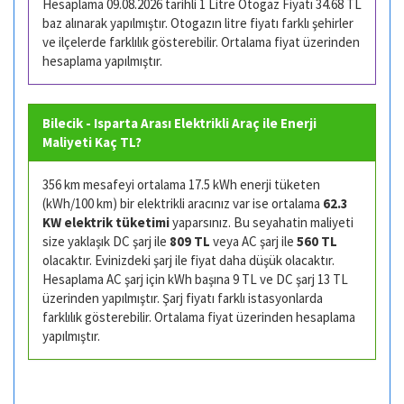
Hesaplama 09.08.2026 tarihli 1 Litre Otogaz Fiyatı 34.68 TL
baz alınarak yapılmıştır. Otogazın litre fiyatı farklı şehirler
ve ilçelerde farklılık gösterebilir. Ortalama fiyat üzerinden
hesaplama yapılmıştır.
Bilecik - Isparta Arası Elektrikli Araç ile Enerji
Maliyeti Kaç TL?
356 km mesafeyi ortalama 17.5 kWh enerji tüketen
(kWh/100 km) bir elektrikli aracınız var ise ortalama
62.3
KW elektrik tüketimi
yaparsınız. Bu seyahatin maliyeti
size yaklaşık DC şarj ile
809 TL
veya AC şarj ile
560 TL
olacaktır. Evinizdeki şarj ile fiyat daha düşük olacaktır.
Hesaplama AC şarj için kWh başına 9 TL ve DC şarj 13 TL
üzerinden yapılmıştır. Şarj fiyatı farklı istasyonlarda
farklılık gösterebilir. Ortalama fiyat üzerinden hesaplama
yapılmıştır.