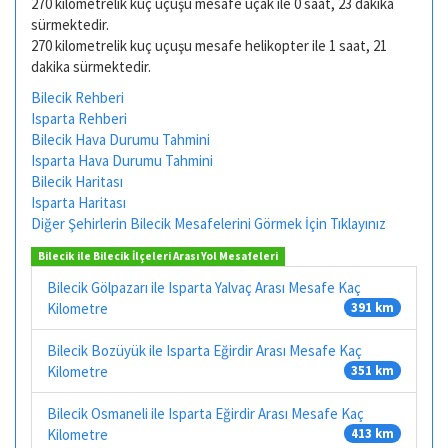
270 kilometrelik kuç uçuşu mesafe uçak ile 0 saat, 23 dakika
sürmektedir.
270 kilometrelik kuç uçuşu mesafe helikopter ile 1 saat, 21
dakika sürmektedir.
Bilecik Rehberi
Isparta Rehberi
Bilecik Hava Durumu Tahmini
Isparta Hava Durumu Tahmini
Bilecik Haritası
Isparta Haritası
Diğer Şehirlerin Bilecik Mesafelerini Görmek İçin Tıklayınız
Bilecik ile Bilecik İlçeleri Arası Yol Mesafeleri
Bilecik Gölpazarı ile Isparta Yalvaç Arası Mesafe Kaç
Kilometre
391 km
Bilecik Bozüyük ile Isparta Eğirdir Arası Mesafe Kaç
Kilometre
351 km
Bilecik Osmaneli ile Isparta Eğirdir Arası Mesafe Kaç
Kilometre
413 km