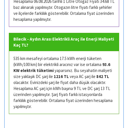
Hesaplama 06.08.2026 tarihli 1 Litre Otogaz Fiyatı 34.68 TL
baz alınarak yapılmıştır. Otogazın litre fiyatı farklı şehirler
ve ilçelerde farklılık gösterebilir. Ortalama fiyat üzerinden
hesaplama yapılmıştır.
Bilecik - Aydın Arası Elektrikli Araç ile Enerji Maliyeti
Kaç TL?
535 km mesafeyi ortalama 17.5 kWh enerji tüketen
(kWh/100 km) bir elektrikli aracınız var ise ortalama
93.6
KW elektrik tüketimi
yaparsınız. Bu seyahatin maliyeti
size yaklaşık DC şarj ile
1216 TL
veya AC şarj ile
842 TL
olacaktır. Evinizdeki şarj ile fiyat daha düşük olacaktır.
Hesaplama AC şarj için kWh başına 9 TL ve DC şarj 13 TL
üzerinden yapılmıştır. Şarj fiyatı farklı istasyonlarda
farklılık gösterebilir. Ortalama fiyat üzerinden hesaplama
yapılmıştır.