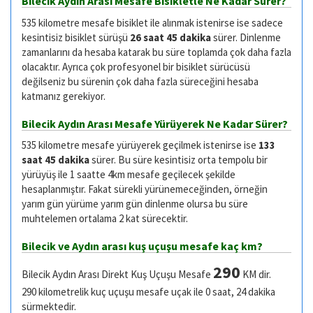
Bilecik Aydın Arası Mesafe Bisikletle Ne Kadar Sürer?
535 kilometre mesafe bisiklet ile alınmak istenirse ise sadece
kesintisiz bisiklet sürüşü
26 saat 45 dakika
sürer. Dinlenme
zamanlarını da hesaba katarak bu süre toplamda çok daha fazla
olacaktır. Ayrıca çok profesyonel bir bisiklet sürücüsü
değilseniz bu sürenin çok daha fazla süreceğini hesaba
katmanız gerekiyor.
Bilecik Aydın Arası Mesafe Yürüyerek Ne Kadar Sürer?
535 kilometre mesafe yürüyerek geçilmek istenirse ise
133
saat 45 dakika
sürer. Bu süre kesintisiz orta tempolu bir
yürüyüş ile 1 saatte 4km mesafe geçilecek şekilde
hesaplanmıştır. Fakat sürekli yürünemeceğinden, örneğin
yarım gün yürüme yarım gün dinlenme olursa bu süre
muhtelemen ortalama 2 kat sürecektir.
Bilecik ve Aydın arası kuş uçuşu mesafe kaç km?
290
Bilecik Aydın Arası Direkt Kuş Uçuşu Mesafe
KM dir.
290 kilometrelik kuç uçuşu mesafe uçak ile 0 saat, 24 dakika
sürmektedir.