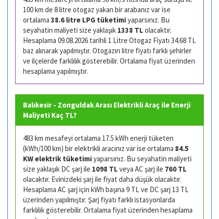
100 km de 8 litre otogaz yakan bir arabanız var ise
ortalama
38.6 litre LPG tüketimi
yaparsınız. Bu
seyahatin maliyeti size yaklaşık
1338 TL
olacaktır.
Hesaplama 09.08.2026 tarihli 1 Litre Otogaz Fiyatı 34.68 TL
baz alınarak yapılmıştır. Otogazın litre fiyatı farklı şehirler
ve ilçelerde farklılık gösterebilir. Ortalama fiyat üzerinden
hesaplama yapılmıştır.
Balıkesir - Zonguldak Arası Elektrikli Araç ile Enerji
Maliyeti Kaç TL?
483 km mesafeyi ortalama 17.5 kWh enerji tüketen
(kWh/100 km) bir elektrikli aracınız var ise ortalama
84.5
KW elektrik tüketimi
yaparsınız. Bu seyahatin maliyeti
size yaklaşık DC şarj ile
1098 TL
veya AC şarj ile
760 TL
olacaktır. Evinizdeki şarj ile fiyat daha düşük olacaktır.
Hesaplama AC şarj için kWh başına 9 TL ve DC şarj 13 TL
üzerinden yapılmıştır. Şarj fiyatı farklı istasyonlarda
farklılık gösterebilir. Ortalama fiyat üzerinden hesaplama