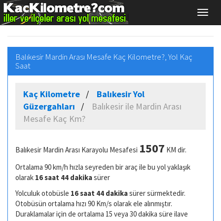
Balıkesir Mardin Arası Mesafe Kaç Kilometre?, Yol Kaç
Saat
Kaç Kilometre
Balıkesir Yol
Güzergahları
Balıkesir ile Mardin Arası
Mesafe Kaç Km?
1507
Balıkesir Mardin Arası Karayolu Mesafesi
KM dir.
Ortalama 90 km/h hızla seyreden bir araç ile bu yol yaklaşık
olarak
16 saat 44 dakika
sürer
Yolculuk otobüsle
16 saat 44 dakika
sürer sürmektedir.
Otobüsün ortalama hızı 90 Km/s olarak ele alınmıştır.
Duraklamalar için de ortalama 15 veya 30 dakika süre ilave