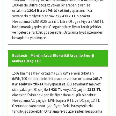
100 km de 8 litre otogaz yakan bir arabanız var ise
ortalama
120.6 litre LPG tüketimi
yaparsınız. Bu
seyahatin maliyeti size yaklaşık
4182 TL
olacaktır.
Hesaplama 09.08.2026 tarihli 1 Litre Otogaz Fiyatı 34.68 TL
baz alınarak yapılmıştır. Otogazın litre fiyatı farklı şehirler
ve ilçelerde farklılık gösterebilir. Ortalama fiyat üzerinden
hesaplama yapılmıştır.
Balıkesir - Mardin Arası Elektrikli Araç ile Enerji
Maliyeti Kaç TL?
1507 km mesafeyi ortalama 17.5 kWh enerji tüketen
(kWh/100 km) bir elektrikli aracınız var ise ortalama
263.7
KW elektrik tüketimi
yaparsınız. Bu seyahatin maliyeti
size yaklaşık DC şarj ile
3428 TL
veya AC şarj ile
2373 TL
olacaktır. Evinizdeki şarj ile fiyat daha düşük olacaktır.
Hesaplama AC şarj için kWh başına 9 TL ve DC şarj 13 TL
üzerinden yapılmıştır. Şarj fiyatı farklı istasyonlarda
farklılık gösterebilir. Ortalama fiyat üzerinden hesaplama