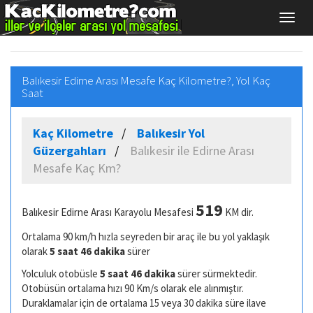
Balıkesir Edirne Arası Mesafe Kaç Kilometre?, Yol Kaç
Saat
Kaç Kilometre
Balıkesir Yol
Güzergahları
Balıkesir ile Edirne Arası
Mesafe Kaç Km?
519
Balıkesir Edirne Arası Karayolu Mesafesi
KM dir.
Ortalama 90 km/h hızla seyreden bir araç ile bu yol yaklaşık
olarak
5 saat 46 dakika
sürer
Yolculuk otobüsle
5 saat 46 dakika
sürer sürmektedir.
Otobüsün ortalama hızı 90 Km/s olarak ele alınmıştır.
Duraklamalar için de ortalama 15 veya 30 dakika süre ilave