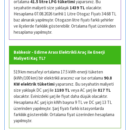
ortalama
41.5 litre LPG tüketimi
yaparsınız. Bu
seyahatin maliyeti size yaklaşık
1439 TL
olacaktır.
Hesaplama 07.08.2026 tarihli 1 Litre Otogaz Fiyatı 34.68 TL
baz alınarak yapılmıştır. Otogazın litre fiyatı farklı şehirler
ve ilçelerde farklılık gösterebilir. Ortalama fiyat üzerinden
hesaplama yapılmıştır.
Balıkesir - Edirne Arası Elektrikli Araç ile Enerji
Maliyeti Kaç TL?
519 km mesafeyi ortalama 17.5 kWh enerji tüketen
(kWh/100 km) bir elektrikli aracınız var ise ortalama
90.8
KW elektrik tüketimi
yaparsınız. Bu seyahatin maliyeti
size yaklaşık DC şarj ile
1180 TL
veya AC şarj ile
817 TL
olacaktır. Evinizdeki şarj ile fiyat daha düşük olacaktır.
Hesaplama AC şarj için kWh başına 9 TL ve DC şarj 13 TL
üzerinden yapılmıştır. Şarj fiyatı farklı istasyonlarda
farklılık gösterebilir. Ortalama fiyat üzerinden hesaplama
yapılmıştır.