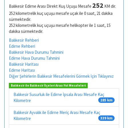
252
Balıkesir Edirne Arası Direkt Kuş Uçuşu Mesafe
KM dir.
252 kilometrelik kuç uçuşu mesafe uçak ile 0 saat, 21 dakika
sürmektedir.
252 kilometrelik kuç uçuşu mesafe helikopter ile 1 saat, 15
dakika sürmektedir.
Balıkesir Rehberi
Edirne Rehberi
Balıkesir Hava Durumu Tahmini
Edirne Hava Durumu Tahmini
Balıkesir Haritası
Edirne Haritası
Diğer Şehirlerin Balıkesir Mesafelerini Görmek İçin Tıklayınız
Balıkesir ile Balıkesir İlçeleri Arası Yol Mesafeleri
Balıkesir Susurluk ile Edirne İpsala Arası Mesafe Kaç
Kilometre
285 km
Balıkesir Ayvalık ile Edirne Meriç Arası Mesafe Kaç
Kilometre
339 km