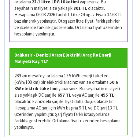
ortalama
23.1 litre LPG tüketimi
yaparsınız. Bu
seyahatin maliyeti size yaklaşık
801 TL
olacaktır.
Hesaplama 06.08.2026 tarihli 1 Litre Otogaz Fiyatı 34.68 TL
baz alınarak yapılmıştır. Otogazın litre fiyatı farklı şehirler
ve ilçelerde farklılık gösterebilir. Ortalama fiyat üzerinden
hesaplama yapılmıştır.
Balıkesir - Denizli Arası Elektrikli Araç ile Enerji
Maliyeti Kaç TL?
289 km mesafeyi ortalama 17.5 kWh enerji tüketen
(kWh/100 km) bir elektrikli aracınız var ise ortalama
50.6
KW elektrik tüketimi
yaparsınız. Bu seyahatin maliyeti
size yaklaşık DC şarj ile
657 TL
veya AC şarj ile
455 TL
olacaktır. Evinizdeki şarj ile fiyat daha düşük olacaktır.
Hesaplama AC şarj için kWh başına 9 TL ve DC şarj 13 TL
üzerinden yapılmıştır. Şarj fiyatı farklı istasyonlarda
farklılık gösterebilir. Ortalama fiyat üzerinden hesaplama
yapılmıştır.