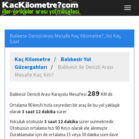
Balıkesir Denizli Arası Mesafe Kaç Kilometre?, Yol Kaç
Saat
Kaç Kilometre
Balıkesir Yol
Güzergahları
Balıkesir ile Denizli Arası
Mesafe Kaç Km?
289
Balıkesir Denizli Arası Karayolu Mesafesi
KM dir.
Ortalama 90 km/h hızla seyreden bir araç ile bu yol yaklaşık
olarak
3 saat 12 dakika
sürer
Yolculuk otobüsle
3 saat 12 dakika
sürer sürmektedir.
Otobüsün ortalama hızı 90 Km/s olarak ele alınmıştır.
Duraklamalar için de ortalama 15 veya 30 dakika süre ilave