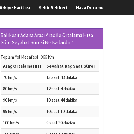
ürkiye Haritası
Şehir Rehberi
Hava Durumu
Balıkesir Adana Arası Araç ile Ortalama Hıza
Göre Seyahat Süresi Ne Kadardır?
Toplam Yol Mesafesi : 966 Km
Araç Ortalama Hızı
Seyahat Kaç Saat Sürer
70 km/s
13 saat 48 dakika
80 km/s
12 saat 4 dakika
90 km/s
10 saat 44 dakika
95 km/s
10 saat 10 dakika
100 km/s
9 saat 39 dakika