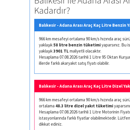
Balıkesir ile Adana Arası A
Kadardır?
Balıkesir - Adana Arası Araç Kaç Litre Benzin Y
966 km mesafeyi ortalama 90 km/s hızında araç sürüşü 
yaklaşık
58 litre benzin tüketimi
yaparsınız. Bu i
yaklaşık
3901 TL
maliyetli olacaktır.
Hesaplama 07.08.2026 tarihli 1 Litre 95 Oktan Kurşuns
illerde farklı akaryakıt satış fiyatı olabilir.
Balıkesir - Adana Arası Araç Kaç Litre Dizel Ya
966 km mesafeyi ortalama 90 km/s hızında araç sürüşü
ortalama
48.3 litre dizel yakıt tüketimi
yaparsını
Hesaplama 07.08.2026 tarihli 1 Litre Motorinin Fiyatı 
istasyonlarında farklı fiyatlar olabilmektedir. Lütfen
dikkat ediniz.