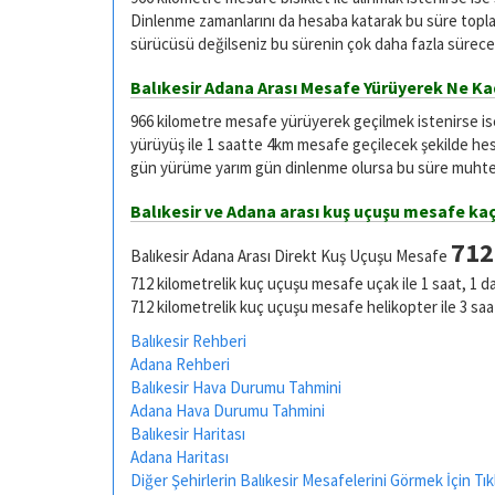
Dinlenme zamanlarını da hesaba katarak bu süre toplam
sürücüsü değilseniz bu sürenin çok daha fazla sürece
Balıkesir Adana Arası Mesafe Yürüyerek Ne Ka
966 kilometre mesafe yürüyerek geçilmek istenirse i
yürüyüş ile 1 saatte 4km mesafe geçilecek şekilde he
gün yürüme yarım gün dinlenme olursa bu süre muhtel
Balıkesir ve Adana arası kuş uçuşu mesafe ka
712
Balıkesir Adana Arası Direkt Kuş Uçuşu Mesafe
712 kilometrelik kuç uçuşu mesafe uçak ile 1 saat, 1 d
712 kilometrelik kuç uçuşu mesafe helikopter ile 3 saa
Balıkesir Rehberi
Adana Rehberi
Balıkesir Hava Durumu Tahmini
Adana Hava Durumu Tahmini
Balıkesir Haritası
Adana Haritası
Diğer Şehirlerin Balıkesir Mesafelerini Görmek İçin Tık