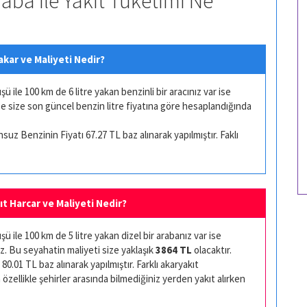
raba ile Yakıt Tüketimi Ne
akar ve Maliyeti Nedir?
ile 100 km de 6 litre yakan benzinli bir aracınız var ise
se size son güncel benzin litre fiyatına göre hesaplandığında
uz Benzinin Fiyatı 67.27 TL baz alınarak yapılmıştır. Faklı
kıt Harcar ve Maliyeti Nedir?
 ile 100 km de 5 litre yakan dizel bir arabanız var ise
z. Bu seyahatin maliyeti size yaklaşık
3864 TL
olacaktır.
80.01 TL baz alınarak yapılmıştır. Farklı akaryakıt
 özellikle şehirler arasında bilmediğiniz yerden yakıt alırken