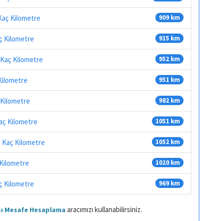
 Kaç Kilometre
909 km
aç Kilometre
915 km
 Kaç Kilometre
952 km
Kilometre
951 km
 Kilometre
982 km
Kaç Kilometre
1051 km
e Kaç Kilometre
1052 km
 Kilometre
1020 km
ç Kilometre
969 km
aracımızı kullanabilirsiniz.
ası Mesafe Hesaplama