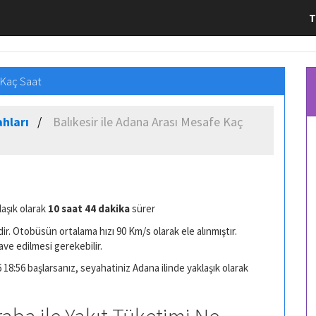
T
 Kaç Saat
ahları
Balıkesir ile Adana Arası Mesafe Kaç
laşık olarak
10 saat 44 dakika
sürer
r. Otobüsün ortalama hızı 90 Km/s olarak ele alınmıştır.
ave edilmesi gerekebilir.
 18:56 başlarsanız, seyahatiniz Adana ilinde yaklaşık olarak