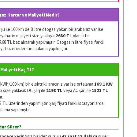
gaz Harcar ve Maliyeti Nedir?
 ile 100 km de 8 litre otogaz yakan bir arabanız var ise
eyahatin maliyeti size yaklaşık
2680 TL
olacaktır.
68 TL baz alınarak yapılmıştır. Otogazın litre fiyatı farklı
 fiyat üzerinden hesaplama yapılmıştır.
i Maliyeti Kaç TL?
Wh/100 km) bir elektrikli aracınız var ise ortalama
169.1 KW
 size yaklaşık DC şarj ile
2198 TL
veya AC şarj ile
1521 TL
r.
TL üzerinden yapılmıştır. Şarj fiyatı farklı istasyonlarda
plama yapılmıştır.
dar Sürer?
 sadece kesintisiz bisiklet sürüşü
48 saat 18 dakika
sürer.