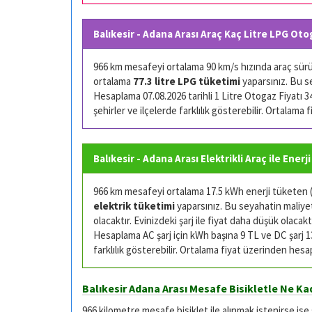
Balıkesir - Adana Arası Araç Kaç Litre LPG Oto
966 km mesafeyi ortalama 90 km/s hızında araç sürüşü
ortalama
77.3 litre LPG tüketimi
yaparsınız. Bu s
Hesaplama 07.08.2026 tarihli 1 Litre Otogaz Fiyatı 34.
şehirler ve ilçelerde farklılık gösterebilir. Ortalama
Balıkesir - Adana Arası Elektrikli Araç ile Enerj
966 km mesafeyi ortalama 17.5 kWh enerji tüketen (k
elektrik tüketimi
yaparsınız. Bu seyahatin maliyeti
olacaktır. Evinizdeki şarj ile fiyat daha düşük olacaktı
Hesaplama AC şarj için kWh başına 9 TL ve DC şarj 13 
farklılık gösterebilir. Ortalama fiyat üzerinden hesa
Balıkesir Adana Arası Mesafe Bisikletle Ne Ka
966 kilometre mesafe bisiklet ile alınmak istenirse ise