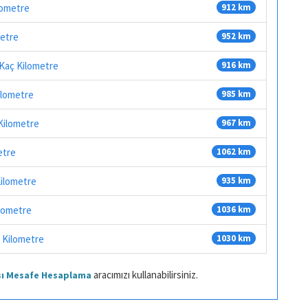
ilometre
912 km
metre
952 km
 Kaç Kilometre
916 km
ilometre
985 km
 Kilometre
967 km
etre
1062 km
Kilometre
935 km
ilometre
1036 km
 Kilometre
1030 km
aracımızı kullanabilirsiniz.
ası Mesafe Hesaplama