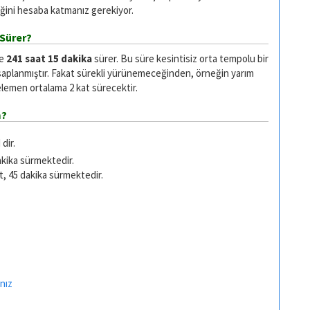
ğini hesaba katmanız gerekiyor.
 Sürer?
se
241 saat 15 dakika
sürer. Bu süre kesintisiz orta tempolu bir
saplanmıştır. Fakat sürekli yürünemeceğinden, örneğin yarım
emen ortalama 2 kat sürecektir.
m?
dir.
akika sürmektedir.
t, 45 dakika sürmektedir.
nız