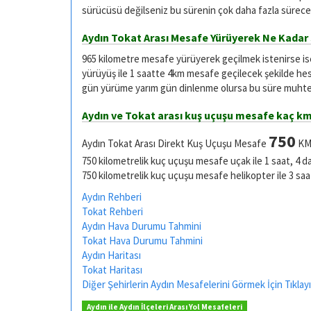
sürücüsü değilseniz bu sürenin çok daha fazla sürece
Aydın Tokat Arası Mesafe Yürüyerek Ne Kadar
965 kilometre mesafe yürüyerek geçilmek istenirse i
yürüyüş ile 1 saatte 4km mesafe geçilecek şekilde he
gün yürüme yarım gün dinlenme olursa bu süre muhtel
Aydın ve Tokat arası kuş uçuşu mesafe kaç k
750
Aydın Tokat Arası Direkt Kuş Uçuşu Mesafe
KM 
750 kilometrelik kuç uçuşu mesafe uçak ile 1 saat, 4 d
750 kilometrelik kuç uçuşu mesafe helikopter ile 3 saa
Aydın Rehberi
Tokat Rehberi
Aydın Hava Durumu Tahmini
Tokat Hava Durumu Tahmini
Aydın Haritası
Tokat Haritası
Diğer Şehirlerin Aydın Mesafelerini Görmek İçin Tıklayı
Aydın ile Aydın İlçeleri Arası Yol Mesafeleri