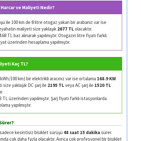
 Harcar ve Maliyeti Nedir?
 ile 100 km de 8 litre otogaz yakan bir arabanız var ise
eyahatin maliyeti size yaklaşık
2677 TL
olacaktır.
68 TL baz alınarak yapılmıştır. Otogazın litre fiyatı farklı
 fiyat üzerinden hesaplama yapılmıştır.
liyeti Kaç TL?
Wh/100 km) bir elektrikli aracınız var ise ortalama
168.9 KW
 size yaklaşık DC şarj ile
2195 TL
veya AC şarj ile
1520 TL
r.
TL üzerinden yapılmıştır. Şarj fiyatı farklı istasyonlarda
plama yapılmıştır.
Sürer?
 sadece kesintisiz bisiklet sürüşü
48 saat 15 dakika
sürer.
da çok daha fazla olacaktır. Ayrıca çok profesyonel bir bisiklet