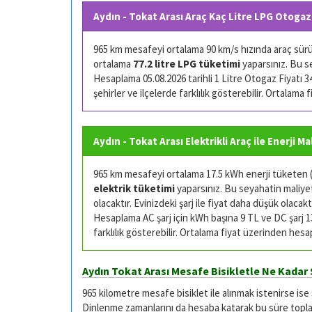
Aydın - Tokat Arası Araç Kaç Litre LPG Otogaz
965 km mesafeyi ortalama 90 km/s hızında araç sürüşü
ortalama
77.2 litre LPG tüketimi
yaparsınız. Bu s
Hesaplama 05.08.2026 tarihli 1 Litre Otogaz Fiyatı 34.
şehirler ve ilçelerde farklılık gösterebilir. Ortalama
Aydın - Tokat Arası Elektrikli Araç ile Enerji Ma
965 km mesafeyi ortalama 17.5 kWh enerji tüketen (k
elektrik tüketimi
yaparsınız. Bu seyahatin maliyeti
olacaktır. Evinizdeki şarj ile fiyat daha düşük olacaktı
Hesaplama AC şarj için kWh başına 9 TL ve DC şarj 13 
farklılık gösterebilir. Ortalama fiyat üzerinden hesa
Aydın Tokat Arası Mesafe Bisikletle Ne Kadar 
965 kilometre mesafe bisiklet ile alınmak istenirse ise
Dinlenme zamanlarını da hesaba katarak bu süre toplam