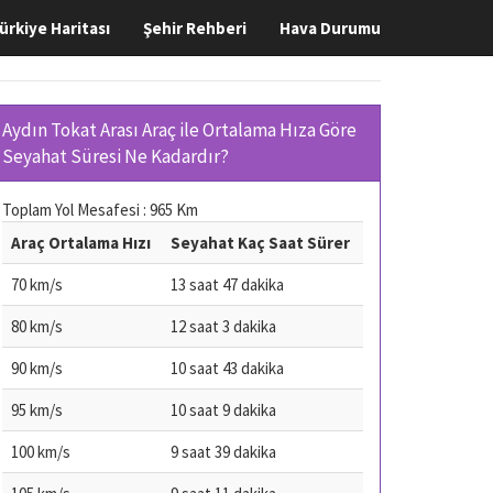
ürkiye Haritası
Şehir Rehberi
Hava Durumu
Aydın Tokat Arası Araç ile Ortalama Hıza Göre
Seyahat Süresi Ne Kadardır?
Toplam Yol Mesafesi : 965 Km
Araç Ortalama Hızı
Seyahat Kaç Saat Sürer
70 km/s
13 saat 47 dakika
80 km/s
12 saat 3 dakika
90 km/s
10 saat 43 dakika
95 km/s
10 saat 9 dakika
100 km/s
9 saat 39 dakika