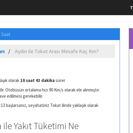
T
ç Saat
rı
Aydın ile Tokat Arası Mesafe Kaç Km?
laşık olarak
10 saat 43 dakika
sürer
r. Otobüsün ortalama hızı 90 Km/s olarak ele alınmıştır.
ave edilmesi gerekebilir.
:13 başlarsanız, seyahatiniz Tokat ilinde yaklaşık olarak
 ile Yakıt Tüketimi Ne