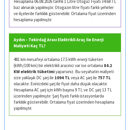
Hesaplama 06.08.2026 tarihli 1 Litre Otogaz Fiyatı 34.68 TL
baz alınarak yapılmıştır. Otogazın litre fiyatı farklı şehirler
ve ilçelerde farklılık gösterebilir. Ortalama fiyat üzerinden
hesaplama yapılmıştır.
Aydın - Tekirdağ Arası Elektrikli Araç ile Enerji
Maliyeti Kaç TL?
481 km mesafeyi ortalama 17.5 kWh enerji tüketen
(kWh/100 km) bir elektrikli aracınız var ise ortalama
84.2
KW elektrik tüketimi
yaparsınız. Bu seyahatin maliyeti
size yaklaşık DC şarj ile
1094 TL
veya AC şarj ile
757 TL
olacaktır. Evinizdeki şarj ile fiyat daha düşük olacaktır.
Hesaplama AC şarj için kWh başına 9 TL ve DC şarj 13 TL
üzerinden yapılmıştır. Şarj fiyatı farklı istasyonlarda
farklılık gösterebilir. Ortalama fiyat üzerinden hesaplama
yapılmıştır.