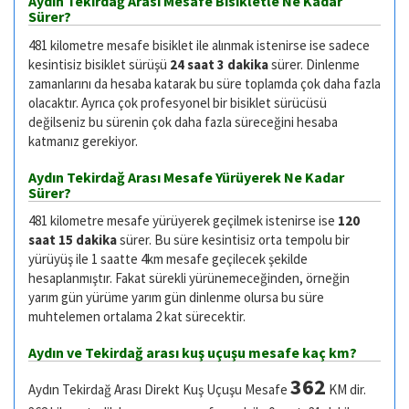
Aydın Tekirdağ Arası Mesafe Bisikletle Ne Kadar
Sürer?
481 kilometre mesafe bisiklet ile alınmak istenirse ise sadece
kesintisiz bisiklet sürüşü
24 saat 3 dakika
sürer. Dinlenme
zamanlarını da hesaba katarak bu süre toplamda çok daha fazla
olacaktır. Ayrıca çok profesyonel bir bisiklet sürücüsü
değilseniz bu sürenin çok daha fazla süreceğini hesaba
katmanız gerekiyor.
Aydın Tekirdağ Arası Mesafe Yürüyerek Ne Kadar
Sürer?
481 kilometre mesafe yürüyerek geçilmek istenirse ise
120
saat 15 dakika
sürer. Bu süre kesintisiz orta tempolu bir
yürüyüş ile 1 saatte 4km mesafe geçilecek şekilde
hesaplanmıştır. Fakat sürekli yürünemeceğinden, örneğin
yarım gün yürüme yarım gün dinlenme olursa bu süre
muhtelemen ortalama 2 kat sürecektir.
Aydın ve Tekirdağ arası kuş uçuşu mesafe kaç km?
362
Aydın Tekirdağ Arası Direkt Kuş Uçuşu Mesafe
KM dir.