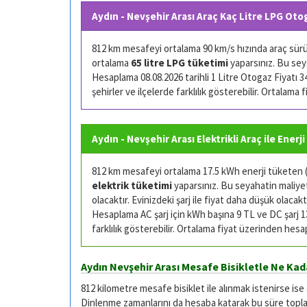
Aydın - Nevşehir Arası Araç Kaç Litre LPG Oto
812 km mesafeyi ortalama 90 km/s hızında araç sürüşü
ortalama
65 litre LPG tüketimi
yaparsınız. Bu sey
Hesaplama 08.08.2026 tarihli 1 Litre Otogaz Fiyatı 34.
şehirler ve ilçelerde farklılık gösterebilir. Ortalama
Aydın - Nevşehir Arası Elektrikli Araç ile Enerj
812 km mesafeyi ortalama 17.5 kWh enerji tüketen (k
elektrik tüketimi
yaparsınız. Bu seyahatin maliyeti
olacaktır. Evinizdeki şarj ile fiyat daha düşük olacaktı
Hesaplama AC şarj için kWh başına 9 TL ve DC şarj 13 
farklılık gösterebilir. Ortalama fiyat üzerinden hesa
Aydın Nevşehir Arası Mesafe Bisikletle Ne Kad
812 kilometre mesafe bisiklet ile alınmak istenirse ise
Dinlenme zamanlarını da hesaba katarak bu süre toplam