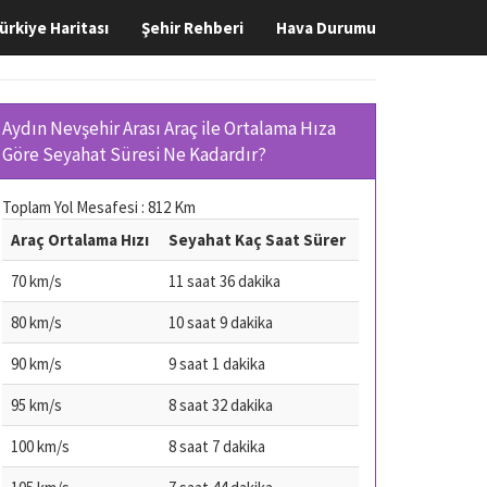
ürkiye Haritası
Şehir Rehberi
Hava Durumu
Aydın Nevşehir Arası Araç ile Ortalama Hıza
Göre Seyahat Süresi Ne Kadardır?
Toplam Yol Mesafesi : 812 Km
Araç Ortalama Hızı
Seyahat Kaç Saat Sürer
70 km/s
11 saat 36 dakika
80 km/s
10 saat 9 dakika
90 km/s
9 saat 1 dakika
95 km/s
8 saat 32 dakika
100 km/s
8 saat 7 dakika