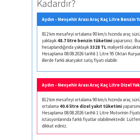
Kadardır?
Aydın - Nevşehir Arası Araç Kaç Litre Benzin Y
812 km mesafeyi ortalama 90 km/s hızında araç sürüşü 
yaklaşık
48.7 litre benzin tüketimi
yaparsınız. Bu
hesaplandığında yaklaşık
3328 TL
maliyetli olacaktır
Hesaplama 08.08.2026 tarihli 1 Litre 95 Oktan Kurşuns
illerde farklı akaryakıt satış fiyatı olabilir.
Aydın - Nevşehir Arası Araç Kaç Litre Dizel Yak
812 km mesafeyi ortalama 90 km/s hızında araç sürüşü
ortalama
40.6 litre dizel yakıt tüketimi
yaparsını
Hesaplama 08.08.2026 tarihli 1 Litre Motorinin Fiyatı 
istasyonlarında farklı fiyatlar olabilmektedir. Lütfen
dikkat ediniz.