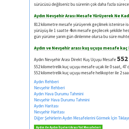
sürücüsü değilseniz bu sürenin çok daha fazla sürece
Aydın Nevşehir Arası Mesafe Yürüyerek Ne Kad
812 kilometre mesafe yürüyerek geçilmek istenirse i
yürüyüş ile 1 saatte 4km mesafe geçilecek şekilde he
gün yürüme yarım gün dinlenme olursa bu süre muhtel
Aydın ve Nevşehir arası kuş uçuşu mesafe kaç
552
Aydın Nevşehir Arası Direkt Kuş Uçuşu Mesafe
552 kilometrelik kuç uçuşu mesafe uçak ile 0 saat, 47 
552 kilometrelik kuç uçuşu mesafe helikopter ile 2 saa
Aydın Rehberi
Nevşehir Rehberi
Aydın Hava Durumu Tahmini
Nevşehir Hava Durumu Tahmini
Aydın Haritası
Nevşehir Haritası
Diğer Şehirlerin Aydın Mesafelerini Görmek İçin Tıklayı
Aydın ile Aydın İlçeleri Arası Yol Mesafeleri