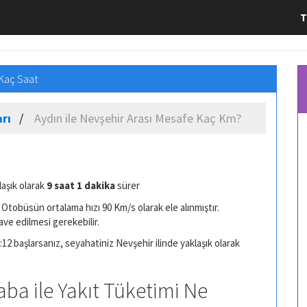
T
 Kaç Saat
rı
Aydın ile Nevşehir Arası Mesafe Kaç Km?
laşık olarak
9 saat 1 dakika
sürer
Otobüsün ortalama hızı 90 Km/s olarak ele alınmıştır.
ave edilmesi gerekebilir.
:12 başlarsanız, seyahatiniz Nevşehir ilinde yaklaşık olarak
aba ile Yakıt Tüketimi Ne