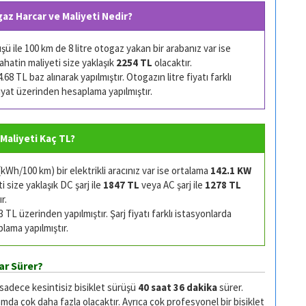
gaz Harcar ve Maliyeti Nedir?
 ile 100 km de 8 litre otogaz yakan bir arabanız var ise
ahatin maliyeti size yaklaşık
2254 TL
olacaktır.
68 TL baz alınarak yapılmıştır. Otogazın litre fiyatı farklı
 fiyat üzerinden hesaplama yapılmıştır.
i Maliyeti Kaç TL?
Wh/100 km) bir elektrikli aracınız var ise ortalama
142.1 KW
 size yaklaşık DC şarj ile
1847 TL
veya AC şarj ile
1278 TL
r.
TL üzerinden yapılmıştır. Şarj fiyatı farklı istasyonlarda
plama yapılmıştır.
ar Sürer?
 sadece kesintisiz bisiklet sürüşü
40 saat 36 dakika
sürer.
da çok daha fazla olacaktır. Ayrıca çok profesyonel bir bisiklet