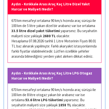
Aydın - Kırıkkale Arası Araç Kaç Litre Dizel Yakıt
Harcar ve Maliyeti Nedir?
670 km mesafeyi ortalama 90 km/s hızında araç sürüşü ile
100 km de 5 litre yakan dizel bir arabanız var ise ortalama
33.5 litre dizel yakıt tüketimi
yaparsınız. Bu seyahatin
maliyeti size yaklaşık
2680 TL
olacaktır.
Hesaplama 07.08.2026 tarihli 1 Litre Motorinin Fiyatı 80.01
TL baz alınarak yapılmıştır. Farklı akaryakıt istasyonlarında
farklı fiyatlar olabilmektedir. Lütfen özellikle şehirler
arasında bilmediğiniz yerden yakıt alırken dikkat ediniz.
Aydın - Kırıkkale Arası Araç Kaç Litre LPG Otogaz
Harcar ve Maliyeti Nedir?
670 km mesafeyi ortalama 90 km/s hızında araç sürüşü ile
100 km de 8 litre otogaz yakan bir arabanız var ise
ortalama
53.6 litre LPG tüketimi
yaparsınız. Bu
seyahatin maliyeti size yaklaşık
1858 TL
olacaktır.