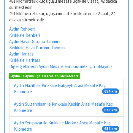
491 kilometrelik kuç uçuşu mesafe uçak ile 0 saat, 42 dakika
sürmektedir.
491 kilometrelik kuç uçuşu mesafe helikopter ile 2 saat, 27
dakika sürmektedir.
Aydın Rehberi
Kırıkkale Rehberi
Aydın Hava Durumu Tahmini
Kırıkkale Hava Durumu Tahmini
Aydın Haritası
Kırıkkale Haritası
Diğer Şehirlerin Aydın Mesafelerini Görmek İçin Tıklayınız
Aydın ile Aydın İlçeleri Arası Yol Mesafeleri
Aydın Nazilli ile Kırıkkale Balışeyh Arası Mesafe Kaç
Kilometre
654 km
Aydın Sultanhisar ile Kırıkkale Keskin Arası Mesafe Kaç
Kilometre
675 km
Aydın Yenipazar ile Kırıkkale Merkez Arası Mesafe Kaç
Kilometre
654 km