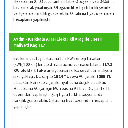
Hesaplama 07.08.2026 tarihli 1 Litre Otogaz Fiyatı 34.68 TL
baz alınarak yapılmıştır. Otogazın litre fiyatı farklı şehirler
ve ilçelerde farklılık gösterebilir. Ortalama fiyat üzerinden
hesaplama yapılmıştır.
Aydın - Kırıkkale Arası Elektrikli Araç ile Enerji
Maliyeti Kaç TL?
670 km mesafeyi ortalama 17.5 kWh enerji tüketen
(kWh/100 km) bir elektrikli aracınız var ise ortalama
117.3
KW elektrik tüketimi
yaparsınız. Bu seyahatin maliyeti
size yaklaşık DC şarj ile
1524 TL
veya AC şarj ile
1055 TL
olacaktır. Evinizdeki şarj ile fiyat daha düşük olacaktır.
Hesaplama AC şarj için kWh başına 9 TL ve DC şarj 13 TL
üzerinden yapılmıştır. Şarj fiyatı farklı istasyonlarda
farklılık gösterebilir. Ortalama fiyat üzerinden hesaplama
yapılmıştır.