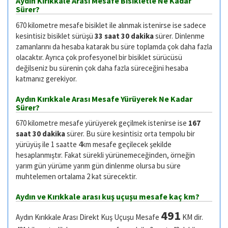
Aydın Kırıkkale Arası Mesafe Bisikletle Ne Kadar
Sürer?
670 kilometre mesafe bisiklet ile alınmak istenirse ise sadece
kesintisiz bisiklet sürüşü
33 saat 30 dakika
sürer. Dinlenme
zamanlarını da hesaba katarak bu süre toplamda çok daha fazla
olacaktır. Ayrıca çok profesyonel bir bisiklet sürücüsü
değilseniz bu sürenin çok daha fazla süreceğini hesaba
katmanız gerekiyor.
Aydın Kırıkkale Arası Mesafe Yürüyerek Ne Kadar
Sürer?
670 kilometre mesafe yürüyerek geçilmek istenirse ise
167
saat 30 dakika
sürer. Bu süre kesintisiz orta tempolu bir
yürüyüş ile 1 saatte 4km mesafe geçilecek şekilde
hesaplanmıştır. Fakat sürekli yürünemeceğinden, örneğin
yarım gün yürüme yarım gün dinlenme olursa bu süre
muhtelemen ortalama 2 kat sürecektir.
Aydın ve Kırıkkale arası kuş uçuşu mesafe kaç km?
491
Aydın Kırıkkale Arası Direkt Kuş Uçuşu Mesafe
KM dir.