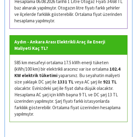
Hesaplama 06.08.2026 tarihli 1 Litre Otogaz Fiyatı 34.68 TL
baz alınarak yapılmıştır. Otogazın litre fiyatı farklı şehirler
ve ilçelerde farklılık gösterebilir. Ortalama fiyat üzerinden
hesaplama yapılmıştır.
Aydın - Ankara Arası Elektrikli Araç ile Enerji
Maliyeti Kaç TL?
585 km mesafeyi ortalama 17.5 kWh enerji tüketen
(kWh/100 km) bir elektrikli aracınız var ise ortalama
102.4
KW elektrik tüketimi
yaparsınız. Bu seyahatin maliyeti
size yaklaşık DC şarj ile
1331 TL
veya AC şarj ile
921 TL
olacaktır. Evinizdeki şarj ile fiyat daha düşük olacaktır.
Hesaplama AC şarj için kWh başına 9 TL ve DC şarj 13 TL
üzerinden yapılmıştır. Şarj fiyatı farklı istasyonlarda
farklılık gösterebilir. Ortalama fiyat üzerinden hesaplama
yapılmıştır.