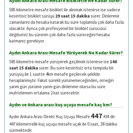
Aydın Ankara Arası Mesafe Bisikletle Ne Kadar Sürer?
585 kilometre mesafe bisiklet ile alınmak istenirse ise sadece
kesintisiz bisiklet sürüşü
29 saat 15 dakika
sürer. Dinlenme
zamanlarını da hesaba katarak bu süre toplamda çok daha fazla
olacaktır. Ayrıca çok profesyonel bir bisiklet sürücüsü
değilseniz bu sürenin çok daha fazla süreceğini hesaba
katmanız gerekiyor.
Aydın Ankara Arası Mesafe Yürüyerek Ne Kadar Sürer?
585 kilometre mesafe yürüyerek geçilmek istenirse ise
146
saat 15 dakika
sürer. Bu süre kesintisiz orta tempolu bir
yürüyüş ile 1 saatte 4km mesafe geçilecek şekilde
hesaplanmıştır. Fakat sürekli yürünemeceğinden, örneğin
yarım gün yürüme yarım gün dinlenme olursa bu süre
muhtelemen ortalama 2 kat sürecektir.
Aydın ve Ankara arası kuş uçuşu mesafe kaç km?
447
Aydın Ankara Arası Direkt Kuş Uçuşu Mesafe
KM dir.
447 kilometrelik kuç uçuşu mesafe uçak ile 0 saat, 38 dakika
sürmektedir.