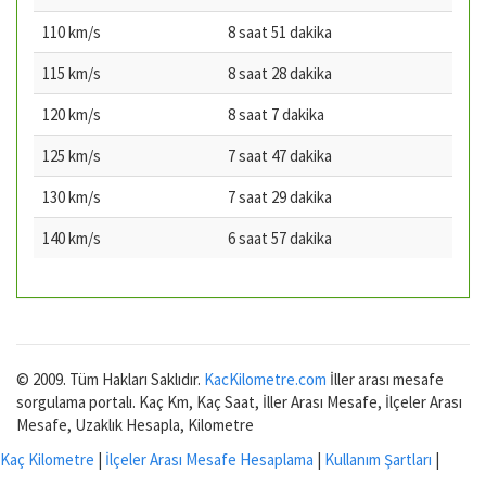
110 km/s
8 saat 51 dakika
115 km/s
8 saat 28 dakika
120 km/s
8 saat 7 dakika
125 km/s
7 saat 47 dakika
130 km/s
7 saat 29 dakika
140 km/s
6 saat 57 dakika
© 2009. Tüm Hakları Saklıdır.
KacKilometre.com
İller arası mesafe
sorgulama portalı. Kaç Km, Kaç Saat, İller Arası Mesafe, İlçeler Arası
Mesafe, Uzaklık Hesapla, Kilometre
Kaç Kilometre
|
İlçeler Arası Mesafe Hesaplama
|
Kullanım Şartları
|