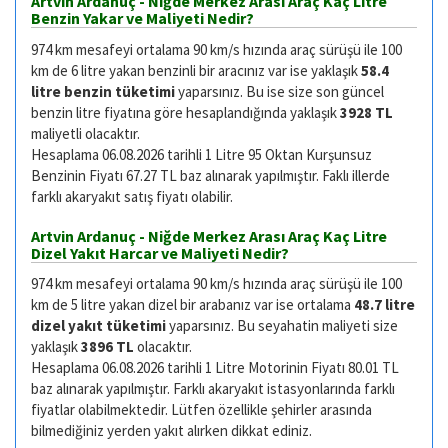
Artvin Ardanuç - Niğde Merkez Arası Araç Kaç Litre
Benzin Yakar ve Maliyeti Nedir?
974 km mesafeyi ortalama 90 km/s hızında araç sürüşü ile 100
km de 6 litre yakan benzinli bir aracınız var ise yaklaşık
58.4
litre benzin tüketimi
yaparsınız. Bu ise size son güncel
benzin litre fiyatına göre hesaplandığında yaklaşık
3928 TL
maliyetli olacaktır.
Hesaplama 06.08.2026 tarihli 1 Litre 95 Oktan Kurşunsuz
Benzinin Fiyatı 67.27 TL baz alınarak yapılmıştır. Faklı illerde
farklı akaryakıt satış fiyatı olabilir.
Artvin Ardanuç - Niğde Merkez Arası Araç Kaç Litre
Dizel Yakıt Harcar ve Maliyeti Nedir?
974 km mesafeyi ortalama 90 km/s hızında araç sürüşü ile 100
km de 5 litre yakan dizel bir arabanız var ise ortalama
48.7 litre
dizel yakıt tüketimi
yaparsınız. Bu seyahatin maliyeti size
yaklaşık
3896 TL
olacaktır.
Hesaplama 06.08.2026 tarihli 1 Litre Motorinin Fiyatı 80.01 TL
baz alınarak yapılmıştır. Farklı akaryakıt istasyonlarında farklı
fiyatlar olabilmektedir. Lütfen özellikle şehirler arasında
bilmediğiniz yerden yakıt alırken dikkat ediniz.