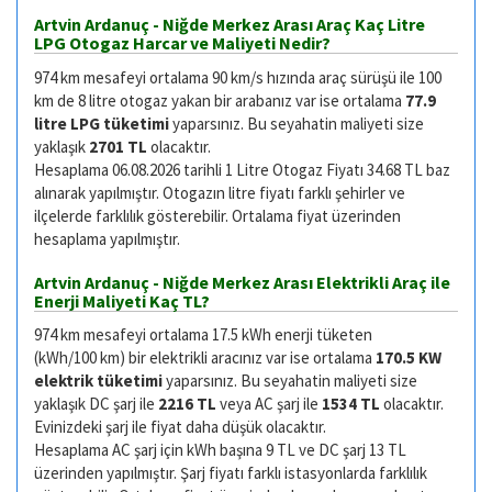
Artvin Ardanuç - Niğde Merkez Arası Araç Kaç Litre
LPG Otogaz Harcar ve Maliyeti Nedir?
974 km mesafeyi ortalama 90 km/s hızında araç sürüşü ile 100
km de 8 litre otogaz yakan bir arabanız var ise ortalama
77.9
litre LPG tüketimi
yaparsınız. Bu seyahatin maliyeti size
yaklaşık
2701 TL
olacaktır.
Hesaplama 06.08.2026 tarihli 1 Litre Otogaz Fiyatı 34.68 TL baz
alınarak yapılmıştır. Otogazın litre fiyatı farklı şehirler ve
ilçelerde farklılık gösterebilir. Ortalama fiyat üzerinden
hesaplama yapılmıştır.
Artvin Ardanuç - Niğde Merkez Arası Elektrikli Araç ile
Enerji Maliyeti Kaç TL?
974 km mesafeyi ortalama 17.5 kWh enerji tüketen
(kWh/100 km) bir elektrikli aracınız var ise ortalama
170.5 KW
elektrik tüketimi
yaparsınız. Bu seyahatin maliyeti size
yaklaşık DC şarj ile
2216 TL
veya AC şarj ile
1534 TL
olacaktır.
Evinizdeki şarj ile fiyat daha düşük olacaktır.
Hesaplama AC şarj için kWh başına 9 TL ve DC şarj 13 TL
üzerinden yapılmıştır. Şarj fiyatı farklı istasyonlarda farklılık