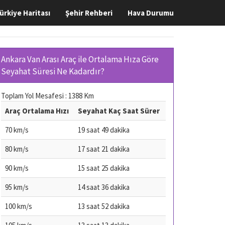
ürkiye Haritası
Şehir Rehberi
Hava Durumu
Ankara Van Arası Araç ile Ortalama Hıza Göre
Seyahat Süresi Ne Kadardır?
Toplam Yol Mesafesi : 1388 Km
Araç Ortalama Hızı
Seyahat Kaç Saat Sürer
70 km/s
19 saat 49 dakika
80 km/s
17 saat 21 dakika
90 km/s
15 saat 25 dakika
95 km/s
14 saat 36 dakika
100 km/s
13 saat 52 dakika