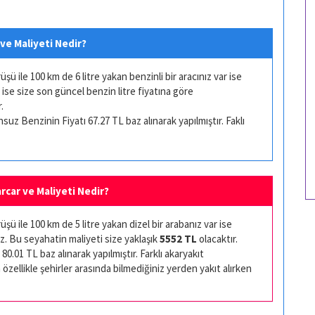
 ve Maliyeti Nedir?
ü ile 100 km de 6 litre yakan benzinli bir aracınız var ise
 ise size son güncel benzin litre fiyatına göre
.
uz Benzinin Fiyatı 67.27 TL baz alınarak yapılmıştır. Faklı
arcar ve Maliyeti Nedir?
ü ile 100 km de 5 litre yakan dizel bir arabanız var ise
z. Bu seyahatin maliyeti size yaklaşık
5552 TL
olacaktır.
80.01 TL baz alınarak yapılmıştır. Farklı akaryakıt
 özellikle şehirler arasında bilmediğiniz yerden yakıt alırken