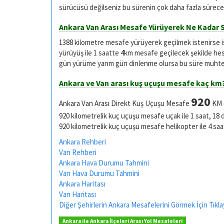
sürücüsü değilseniz bu sürenin çok daha fazla sürece
Ankara Van Arası Mesafe Yürüyerek Ne Kadar 
1388 kilometre mesafe yürüyerek geçilmek istenirse 
yürüyüş ile 1 saatte 4km mesafe geçilecek şekilde he
gün yürüme yarım gün dinlenme olursa bu süre muhtel
Ankara ve Van arası kuş uçuşu mesafe kaç km
920
Ankara Van Arası Direkt Kuş Uçuşu Mesafe
KM d
920 kilometrelik kuç uçuşu mesafe uçak ile 1 saat, 18 
920 kilometrelik kuç uçuşu mesafe helikopter ile 4 saa
Ankara Rehberi
Van Rehberi
Ankara Hava Durumu Tahmini
Van Hava Durumu Tahmini
Ankara Haritası
Van Haritası
Diğer Şehirlerin Ankara Mesafelerini Görmek İçin Tıkla
Ankara ile Ankara İlçeleri Arası Yol Mesafeleri