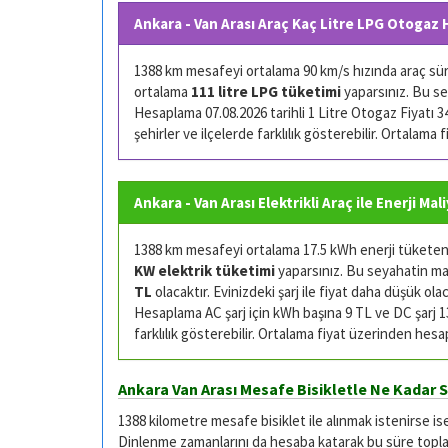
Ankara - Van Arası Araç Kaç Litre LPG Otogaz 
1388 km mesafeyi ortalama 90 km/s hızında araç sürü
ortalama
111 litre LPG tüketimi
yaparsınız. Bu se
Hesaplama 07.08.2026 tarihli 1 Litre Otogaz Fiyatı 34.
şehirler ve ilçelerde farklılık gösterebilir. Ortalama
Ankara - Van Arası Elektrikli Araç ile Enerji Mal
1388 km mesafeyi ortalama 17.5 kWh enerji tüketen (
KW elektrik tüketimi
yaparsınız. Bu seyahatin mali
TL
olacaktır. Evinizdeki şarj ile fiyat daha düşük olac
Hesaplama AC şarj için kWh başına 9 TL ve DC şarj 13 
farklılık gösterebilir. Ortalama fiyat üzerinden hesa
Ankara Van Arası Mesafe Bisikletle Ne Kadar 
1388 kilometre mesafe bisiklet ile alınmak istenirse is
Dinlenme zamanlarını da hesaba katarak bu süre toplam