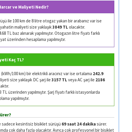
Harcar ve Maliyeti Nedir?
şü ile 100 km de 8 litre otogaz yakan bir arabanız var ise
yahatin maliyeti size yaklaşık
3849 TL
olacaktır.
68 TL baz alınarak yapılmıştır. Otogazın litre fiyatı farklı
 fiyat üzerinden hesaplama yapılmıştır.
iyeti Kaç TL?
kWh/100 km) bir elektrikli aracınız var ise ortalama
242.9
yeti size yaklaşık DC şarj ile
3157 TL
veya AC şarj ile
2186
aktır.
TL üzerinden yapılmıştır. Şarj fiyatı farklı istasyonlarda
plama yapılmıştır.
Sürer?
e sadece kesintisiz bisiklet sürüşü
69 saat 24 dakika
sürer.
da çok daha fazla olacaktır. Ayrıca çok profesyonel bir bisiklet