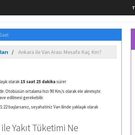
T
 Saat
ları
Ankara ile Van Arası Mesafe Kaç Km?
laşık olarak
15 saat 25 dakika
sürer
r. Otobüsün ortalama hızı 90 Km/s olarak ele alınmıştır.
ave edilmesi gerekebilir.
1:22 başlarsanız, seyahatiniz Van ilinde yaklaşık olarak
 ile Yakıt Tüketimi Ne