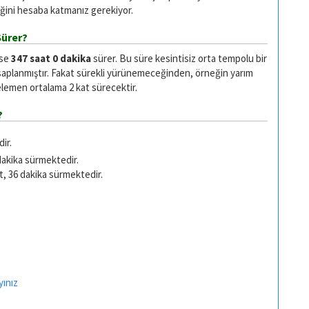
ğini hesaba katmanız gerekiyor.
Sürer?
ise
347 saat 0 dakika
sürer. Bu süre kesintisiz orta tempolu bir
saplanmıştır. Fakat sürekli yürünemeceğinden, örneğin yarım
emen ortalama 2 kat sürecektir.
?
ir.
dakika sürmektedir.
t, 36 dakika sürmektedir.
yınız