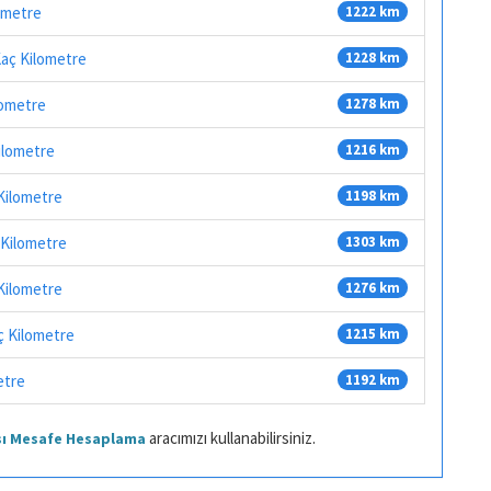
ometre
1222 km
Kaç Kilometre
1228 km
lometre
1278 km
ilometre
1216 km
 Kilometre
1198 km
 Kilometre
1303 km
 Kilometre
1276 km
ç Kilometre
1215 km
etre
1192 km
aracımızı kullanabilirsiniz.
ası Mesafe Hesaplama