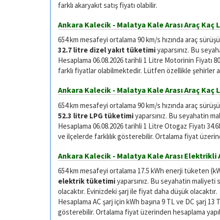
farklı akaryakıt satış fiyatı olabilir.
Ankara Kalecik - Malatya Kale Arası Araç Kaç Li
654 km mesafeyi ortalama 90 km/s hızında araç sürüşü il
32.7 litre dizel yakıt tüketimi
yaparsınız. Bu seyaha
Hesaplama 06.08.2026 tarihli 1 Litre Motorinin Fiyatı 80
farklı fiyatlar olabilmektedir. Lütfen özellikle şehirler
Ankara Kalecik - Malatya Kale Arası Araç Kaç 
654 km mesafeyi ortalama 90 km/s hızında araç sürüşü i
52.3 litre LPG tüketimi
yaparsınız. Bu seyahatin mali
Hesaplama 06.08.2026 tarihli 1 Litre Otogaz Fiyatı 34.68 
ve ilçelerde farklılık gösterebilir. Ortalama fiyat üzer
Ankara Kalecik - Malatya Kale Arası Elektrikli A
654 km mesafeyi ortalama 17.5 kWh enerji tüketen (kWh/
elektrik tüketimi
yaparsınız. Bu seyahatin maliyeti si
olacaktır. Evinizdeki şarj ile fiyat daha düşük olacaktır.
Hesaplama AC şarj için kWh başına 9 TL ve DC şarj 13 TL ü
gösterebilir. Ortalama fiyat üzerinden hesaplama yapıl