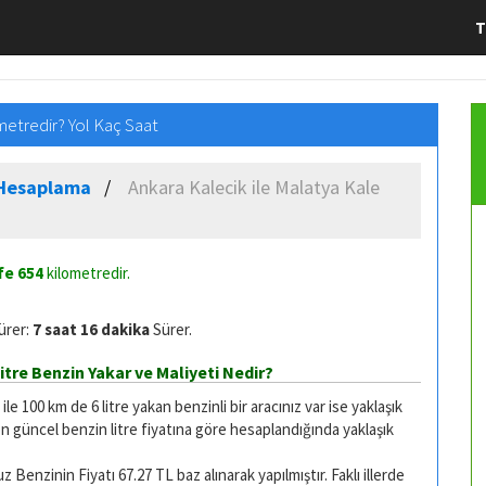
T
ometredir? Yol Kaç Saat
e Hesaplama
Ankara Kalecik ile Malatya Kale
afe
654
kilometredir.
ürer:
7 saat 16 dakika
Sürer.
itre Benzin Yakar ve Maliyeti Nedir?
 100 km de 6 litre yakan benzinli bir aracınız var ise yaklaşık
on güncel benzin litre fiyatına göre hesaplandığında yaklaşık
Benzinin Fiyatı 67.27 TL baz alınarak yapılmıştır. Faklı illerde