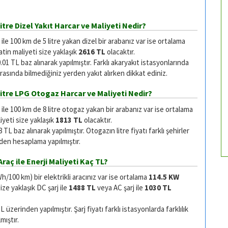
tre Dizel Yakıt Harcar ve Maliyeti Nedir?
e 100 km de 5 litre yakan dizel bir arabanız var ise ortalama
tin maliyeti size yaklaşık
2616 TL
olacaktır.
.01 TL baz alınarak yapılmıştır. Farklı akaryakıt istasyonlarında
 arasında bilmediğiniz yerden yakıt alırken dikkat ediniz.
Litre LPG Otogaz Harcar ve Maliyeti Nedir?
le 100 km de 8 litre otogaz yakan bir arabanız var ise ortalama
yeti size yaklaşık
1813 TL
olacaktır.
TL baz alınarak yapılmıştır. Otogazın litre fiyatı farklı şehirler
inden hesaplama yapılmıştır.
raç ile Enerji Maliyeti Kaç TL?
100 km) bir elektrikli aracınız var ise ortalama
114.5 KW
ze yaklaşık DC şarj ile
1488 TL
veya AC şarj ile
1030 TL
zerinden yapılmıştır. Şarj fiyatı farklı istasyonlarda farklılık
mıştır.