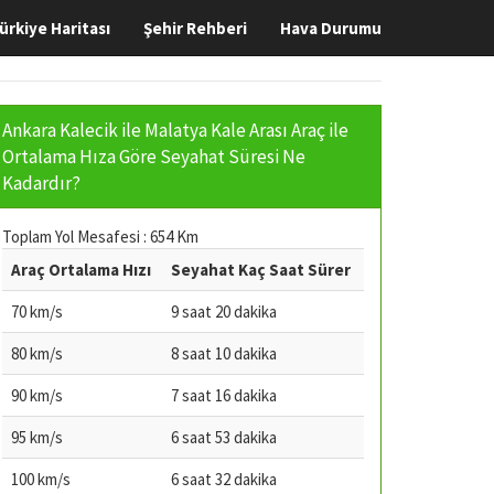
ürkiye Haritası
Şehir Rehberi
Hava Durumu
Ankara Kalecik ile Malatya Kale Arası Araç ile
Ortalama Hıza Göre Seyahat Süresi Ne
Kadardır?
Toplam Yol Mesafesi : 654 Km
Araç Ortalama Hızı
Seyahat Kaç Saat Sürer
70 km/s
9 saat 20 dakika
80 km/s
8 saat 10 dakika
90 km/s
7 saat 16 dakika
95 km/s
6 saat 53 dakika
100 km/s
6 saat 32 dakika