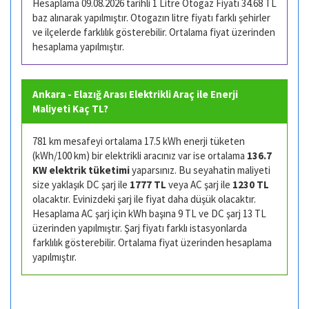
Hesaplama 09.08.2026 tarihli 1 Litre Otogaz Fiyatı 34.68 TL
baz alınarak yapılmıştır. Otogazın litre fiyatı farklı şehirler
ve ilçelerde farklılık gösterebilir. Ortalama fiyat üzerinden
hesaplama yapılmıştır.
Ankara - Elazığ Arası Elektrikli Araç ile Enerji
Maliyeti Kaç TL?
781 km mesafeyi ortalama 17.5 kWh enerji tüketen
(kWh/100 km) bir elektrikli aracınız var ise ortalama
136.7
KW elektrik tüketimi
yaparsınız. Bu seyahatin maliyeti
size yaklaşık DC şarj ile
1777 TL
veya AC şarj ile
1230 TL
olacaktır. Evinizdeki şarj ile fiyat daha düşük olacaktır.
Hesaplama AC şarj için kWh başına 9 TL ve DC şarj 13 TL
üzerinden yapılmıştır. Şarj fiyatı farklı istasyonlarda
farklılık gösterebilir. Ortalama fiyat üzerinden hesaplama
yapılmıştır.