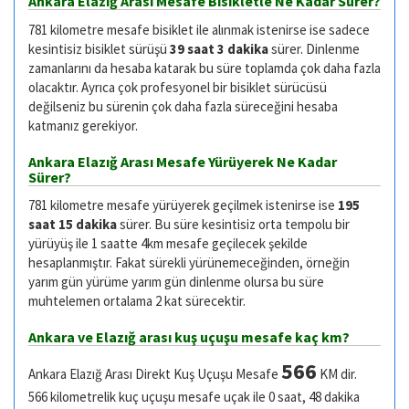
Ankara Elazığ Arası Mesafe Bisikletle Ne Kadar Sürer?
781 kilometre mesafe bisiklet ile alınmak istenirse ise sadece
kesintisiz bisiklet sürüşü
39 saat 3 dakika
sürer. Dinlenme
zamanlarını da hesaba katarak bu süre toplamda çok daha fazla
olacaktır. Ayrıca çok profesyonel bir bisiklet sürücüsü
değilseniz bu sürenin çok daha fazla süreceğini hesaba
katmanız gerekiyor.
Ankara Elazığ Arası Mesafe Yürüyerek Ne Kadar
Sürer?
781 kilometre mesafe yürüyerek geçilmek istenirse ise
195
saat 15 dakika
sürer. Bu süre kesintisiz orta tempolu bir
yürüyüş ile 1 saatte 4km mesafe geçilecek şekilde
hesaplanmıştır. Fakat sürekli yürünemeceğinden, örneğin
yarım gün yürüme yarım gün dinlenme olursa bu süre
muhtelemen ortalama 2 kat sürecektir.
Ankara ve Elazığ arası kuş uçuşu mesafe kaç km?
566
Ankara Elazığ Arası Direkt Kuş Uçuşu Mesafe
KM dir.
566 kilometrelik kuç uçuşu mesafe uçak ile 0 saat, 48 dakika