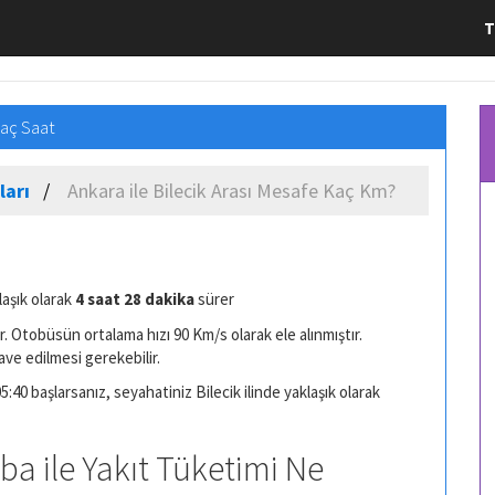
T
Kaç Saat
ları
Ankara ile Bilecik Arası Mesafe Kaç Km?
laşık olarak
4 saat 28 dakika
sürer
. Otobüsün ortalama hızı 90 Km/s olarak ele alınmıştır.
ave edilmesi gerekebilir.
:40 başlarsanız, seyahatiniz Bilecik ilinde yaklaşık olarak
aba ile Yakıt Tüketimi Ne