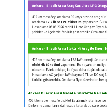
Ankara - Bilecik Arası Araç Kaç Litre LPG Otog
402 km mesafeyi ortalama 90 km/s hızında araç sürüşü
ortalama
32.2 litre LPG tüketimi
yaparsınız. Bu s
Hesaplama 05.08.2026 tarihli 1 Litre Otogaz Fiyatı 34.
şehirler ve ilçelerde farklılık gösterebilir. Ortalama
Ankara - Bilecik Arası Elektrikli Araç ile Enerji
402 km mesafeyi ortalama 17.5 kWh enerji tüketen (k
elektrik tüketimi
yaparsınız. Bu seyahatin maliyeti
olacaktır. Evinizdeki şarj ile fiyat daha düşük olacaktı
Hesaplama AC şarj için kWh başına 9 TL ve DC şarj 13 
farklılık gösterebilir. Ortalama fiyat üzerinden hesa
Ankara Bilecik Arası Mesafe Bisikletle Ne Kad
402 kilometre mesafe bisiklet ile alınmak istenirse ise
Dinlenme zamanlarını da hesaba katarak bu süre toplam