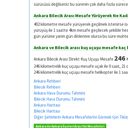
sürücüsü değilseniz bu sürenin çok daha fazla sürece
Ankara Bilecik Arası Mesafe Yürüyerek Ne Kad
402 kilometre mesafe yürüyerek geçilmek istenirse i
yürüyüş ile 1 saatte 4km mesafe geçilecek şekilde he
gün yürüme yarım gün dinlenme olursa bu süre muhtel
Ankara ve Bilecik arası kuş uçuşu mesafe kaç
246
Ankara Bilecik Arası Direkt Kuş Uçuşu Mesafe
K
246 kilometrelik kuç uçuşu mesafe uçak ile 0 saat, 21 
246 kilometrelik kuç uçuşu mesafe helikopter ile 1 saa
Ankara Rehberi
Bilecik Rehberi
Ankara Hava Durumu Tahmini
Bilecik Hava Durumu Tahmini
Ankara Haritası
Bilecik Haritası
Diğer Şehirlerin Ankara Mesafelerini Görmek İçin Tıkla
Ankara ile Ankara İlçeleri Arası Yol Mesafeleri