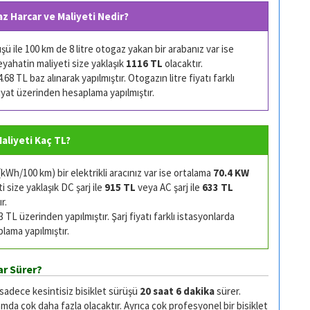
az Harcar ve Maliyeti Nedir?
 ile 100 km de 8 litre otogaz yakan bir arabanız var ise
eyahatin maliyeti size yaklaşık
1116 TL
olacaktır.
68 TL baz alınarak yapılmıştır. Otogazın litre fiyatı farklı
 fiyat üzerinden hesaplama yapılmıştır.
 Maliyeti Kaç TL?
Wh/100 km) bir elektrikli aracınız var ise ortalama
70.4 KW
 size yaklaşık DC şarj ile
915 TL
veya AC şarj ile
633 TL
r.
TL üzerinden yapılmıştır. Şarj fiyatı farklı istasyonlarda
plama yapılmıştır.
ar Sürer?
 sadece kesintisiz bisiklet sürüşü
20 saat 6 dakika
sürer.
da çok daha fazla olacaktır. Ayrıca çok profesyonel bir bisiklet