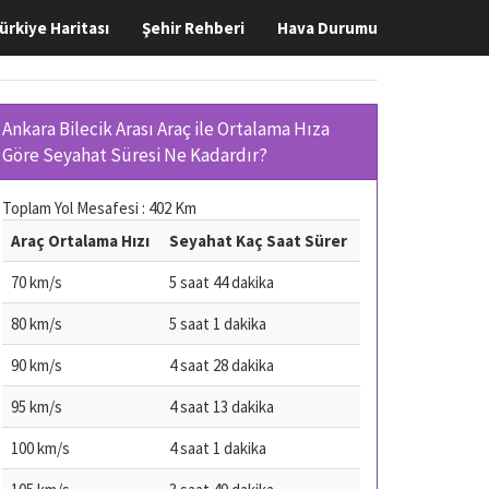
ürkiye Haritası
Şehir Rehberi
Hava Durumu
Ankara Bilecik Arası Araç ile Ortalama Hıza
Göre Seyahat Süresi Ne Kadardır?
Toplam Yol Mesafesi : 402 Km
Araç Ortalama Hızı
Seyahat Kaç Saat Sürer
70 km/s
5 saat 44 dakika
80 km/s
5 saat 1 dakika
90 km/s
4 saat 28 dakika
95 km/s
4 saat 13 dakika
100 km/s
4 saat 1 dakika