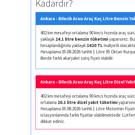
Kadardır?
Ankara - Bilecik Arası Araç Kaç Litre Benzin Ya
402 km mesafeyi ortalama 90 km/s hızında araç sürüşü 
yaklaşık
24.1 litre benzin tüketimi
yaparsınız. Bu
hesaplandığında yaklaşık
1620 TL
maliyetli olacaktır
Hesaplama 05.08.2026 tarihli 1 Litre 95 Oktan Kurşuns
illerde farklı akaryakıt satış fiyatı olabilir.
Ankara - Bilecik Arası Araç Kaç Litre Dizel Yakı
402 km mesafeyi ortalama 90 km/s hızında araç sürüşü
ortalama
20.1 litre dizel yakıt tüketimi
yaparsını
Hesaplama 05.08.2026 tarihli 1 Litre Motorinin Fiyatı 
istasyonlarında farklı fiyatlar olabilmektedir. Lütfen
dikkat ediniz.