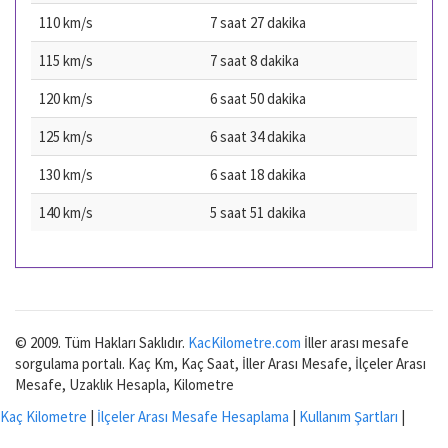
110 km/s
7 saat 27 dakika
115 km/s
7 saat 8 dakika
120 km/s
6 saat 50 dakika
125 km/s
6 saat 34 dakika
130 km/s
6 saat 18 dakika
140 km/s
5 saat 51 dakika
© 2009. Tüm Hakları Saklıdır.
KacKilometre.com
İller arası mesafe
sorgulama portalı. Kaç Km, Kaç Saat, İller Arası Mesafe, İlçeler Arası
Mesafe, Uzaklık Hesapla, Kilometre
Kaç Kilometre
|
İlçeler Arası Mesafe Hesaplama
|
Kullanım Şartları
|