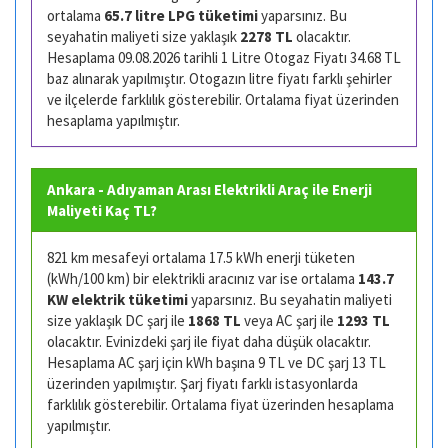
ortalama
65.7 litre LPG tüketimi
yaparsınız. Bu
seyahatin maliyeti size yaklaşık
2278 TL
olacaktır.
Hesaplama 09.08.2026 tarihli 1 Litre Otogaz Fiyatı 34.68 TL
baz alınarak yapılmıştır. Otogazın litre fiyatı farklı şehirler
ve ilçelerde farklılık gösterebilir. Ortalama fiyat üzerinden
hesaplama yapılmıştır.
Ankara - Adıyaman Arası Elektrikli Araç ile Enerji
Maliyeti Kaç TL?
821 km mesafeyi ortalama 17.5 kWh enerji tüketen
(kWh/100 km) bir elektrikli aracınız var ise ortalama
143.7
KW elektrik tüketimi
yaparsınız. Bu seyahatin maliyeti
size yaklaşık DC şarj ile
1868 TL
veya AC şarj ile
1293 TL
olacaktır. Evinizdeki şarj ile fiyat daha düşük olacaktır.
Hesaplama AC şarj için kWh başına 9 TL ve DC şarj 13 TL
üzerinden yapılmıştır. Şarj fiyatı farklı istasyonlarda
farklılık gösterebilir. Ortalama fiyat üzerinden hesaplama
yapılmıştır.