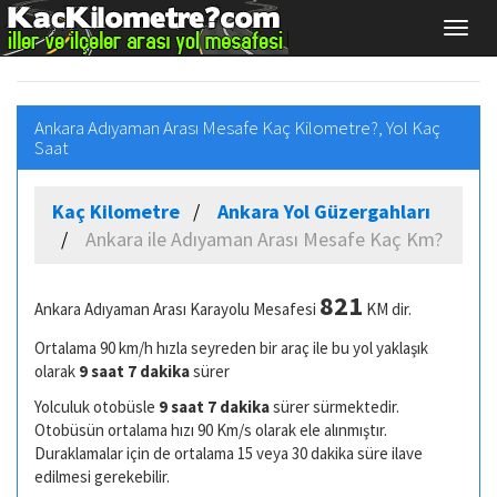
Ankara Adıyaman Arası Mesafe Kaç Kilometre?, Yol Kaç
Saat
Kaç Kilometre
Ankara Yol Güzergahları
Ankara ile Adıyaman Arası Mesafe Kaç Km?
821
Ankara Adıyaman Arası Karayolu Mesafesi
KM dir.
Ortalama 90 km/h hızla seyreden bir araç ile bu yol yaklaşık
olarak
9 saat 7 dakika
sürer
Yolculuk otobüsle
9 saat 7 dakika
sürer sürmektedir.
Otobüsün ortalama hızı 90 Km/s olarak ele alınmıştır.
Duraklamalar için de ortalama 15 veya 30 dakika süre ilave
edilmesi gerekebilir.