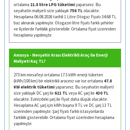
ortalama
21.8 litre LPG tüketimi
yaparsınız. Bu
seyahatin maliyeti size yaklaşık
756 TL
olacaktır.
Hesaplama 06.08.2026 tarihli 1 Litre Otogaz Fiyatı 34.68 TL
baz alınarak yapılmıştır. Otogazın litre fiyatı farklı şehirler
ve ilçelerde farklılık gösterebilir. Ortalama fiyat üzerinden
hesaplama yapılmıştır.
Amasya - Nevşehir Arası Elektrikli Araç ile Enerji
Maliyeti Kaç TL?
273 km mesafeyi ortalama 17.5 kWh enerji tüketen
(kWh/100 km) bir elektrikli aracınız var ise ortalama
47.8
KW elektrik tüketimi
yaparsınız. Bu seyahatin maliyeti
size yaklaşık DC şarj ile
621 TL
veya AC şarj ile
430 TL
olacaktır. Evinizdeki şarj ile fiyat daha düşük olacaktır.
Hesaplama AC şarj için kWh başına 9 TL ve DC şarj 13 TL
üzerinden yapılmıştır. Şarj fiyatı farklı istasyonlarda
farklılık gösterebilir. Ortalama fiyat üzerinden hesaplama
yapılmıştır.