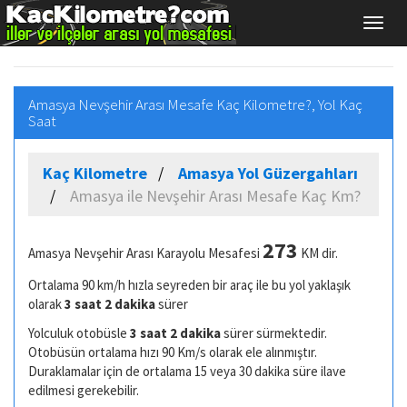
Amasya Nevşehir Arası Mesafe Kaç Kilometre?, Yol Kaç
Saat
Kaç Kilometre
Amasya Yol Güzergahları
Amasya ile Nevşehir Arası Mesafe Kaç Km?
273
Amasya Nevşehir Arası Karayolu Mesafesi
KM dir.
Ortalama 90 km/h hızla seyreden bir araç ile bu yol yaklaşık
olarak
3 saat 2 dakika
sürer
Yolculuk otobüsle
3 saat 2 dakika
sürer sürmektedir.
Otobüsün ortalama hızı 90 Km/s olarak ele alınmıştır.
Duraklamalar için de ortalama 15 veya 30 dakika süre ilave
edilmesi gerekebilir.