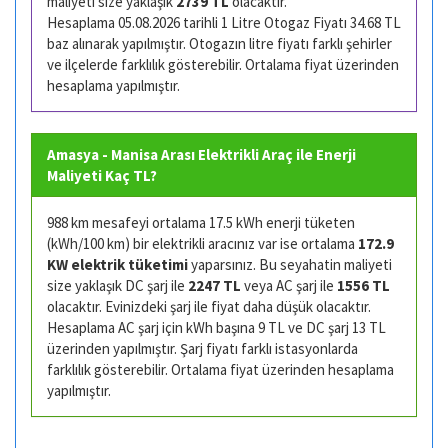
maliyeti size yaklaşık
2739 TL
olacaktır.
Hesaplama 05.08.2026 tarihli 1 Litre Otogaz Fiyatı 34.68 TL
baz alınarak yapılmıştır. Otogazın litre fiyatı farklı şehirler
ve ilçelerde farklılık gösterebilir. Ortalama fiyat üzerinden
hesaplama yapılmıştır.
Amasya - Manisa Arası Elektrikli Araç ile Enerji
Maliyeti Kaç TL?
988 km mesafeyi ortalama 17.5 kWh enerji tüketen
(kWh/100 km) bir elektrikli aracınız var ise ortalama
172.9
KW elektrik tüketimi
yaparsınız. Bu seyahatin maliyeti
size yaklaşık DC şarj ile
2247 TL
veya AC şarj ile
1556 TL
olacaktır. Evinizdeki şarj ile fiyat daha düşük olacaktır.
Hesaplama AC şarj için kWh başına 9 TL ve DC şarj 13 TL
üzerinden yapılmıştır. Şarj fiyatı farklı istasyonlarda
farklılık gösterebilir. Ortalama fiyat üzerinden hesaplama
yapılmıştır.