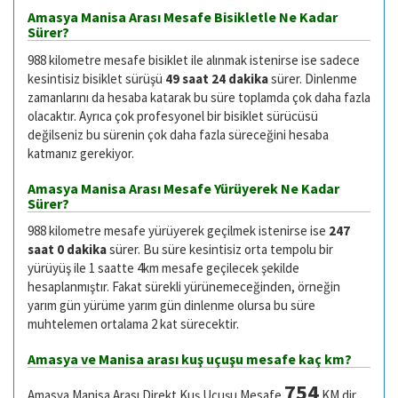
Amasya Manisa Arası Mesafe Bisikletle Ne Kadar
Sürer?
988 kilometre mesafe bisiklet ile alınmak istenirse ise sadece
kesintisiz bisiklet sürüşü
49 saat 24 dakika
sürer. Dinlenme
zamanlarını da hesaba katarak bu süre toplamda çok daha fazla
olacaktır. Ayrıca çok profesyonel bir bisiklet sürücüsü
değilseniz bu sürenin çok daha fazla süreceğini hesaba
katmanız gerekiyor.
Amasya Manisa Arası Mesafe Yürüyerek Ne Kadar
Sürer?
988 kilometre mesafe yürüyerek geçilmek istenirse ise
247
saat 0 dakika
sürer. Bu süre kesintisiz orta tempolu bir
yürüyüş ile 1 saatte 4km mesafe geçilecek şekilde
hesaplanmıştır. Fakat sürekli yürünemeceğinden, örneğin
yarım gün yürüme yarım gün dinlenme olursa bu süre
muhtelemen ortalama 2 kat sürecektir.
Amasya ve Manisa arası kuş uçuşu mesafe kaç km?
754
Amasya Manisa Arası Direkt Kuş Uçuşu Mesafe
KM dir.