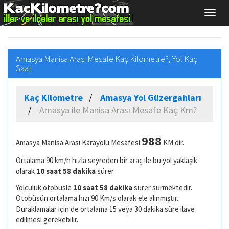
Amasya Manisa Arası Mesafe Kaç Kilometre?, Yol Kaç
Saat
Kaç Kilometre
Amasya Yol Güzergahları
Amasya ile Manisa Arası Mesafe Kaç Km?
988
Amasya Manisa Arası Karayolu Mesafesi
KM dir.
Ortalama 90 km/h hızla seyreden bir araç ile bu yol yaklaşık
olarak
10 saat 58 dakika
sürer
Yolculuk otobüsle
10 saat 58 dakika
sürer sürmektedir.
Otobüsün ortalama hızı 90 Km/s olarak ele alınmıştır.
Duraklamalar için de ortalama 15 veya 30 dakika süre ilave
edilmesi gerekebilir.