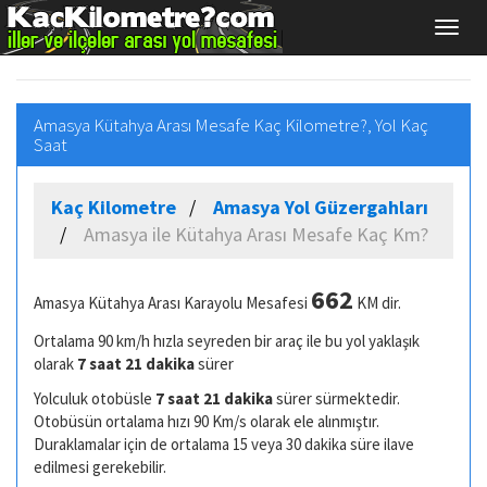
Amasya Kütahya Arası Mesafe Kaç Kilometre?, Yol Kaç
Saat
Kaç Kilometre
Amasya Yol Güzergahları
Amasya ile Kütahya Arası Mesafe Kaç Km?
662
Amasya Kütahya Arası Karayolu Mesafesi
KM dir.
Ortalama 90 km/h hızla seyreden bir araç ile bu yol yaklaşık
olarak
7 saat 21 dakika
sürer
Yolculuk otobüsle
7 saat 21 dakika
sürer sürmektedir.
Otobüsün ortalama hızı 90 Km/s olarak ele alınmıştır.
Duraklamalar için de ortalama 15 veya 30 dakika süre ilave
edilmesi gerekebilir.