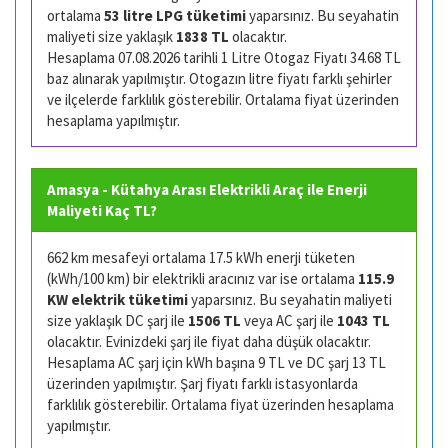
ortalama
53 litre LPG tüketimi
yaparsınız. Bu seyahatin
maliyeti size yaklaşık
1838 TL
olacaktır.
Hesaplama 07.08.2026 tarihli 1 Litre Otogaz Fiyatı 34.68 TL
baz alınarak yapılmıştır. Otogazın litre fiyatı farklı şehirler
ve ilçelerde farklılık gösterebilir. Ortalama fiyat üzerinden
hesaplama yapılmıştır.
Amasya - Kütahya Arası Elektrikli Araç ile Enerji
Maliyeti Kaç TL?
662 km mesafeyi ortalama 17.5 kWh enerji tüketen
(kWh/100 km) bir elektrikli aracınız var ise ortalama
115.9
KW elektrik tüketimi
yaparsınız. Bu seyahatin maliyeti
size yaklaşık DC şarj ile
1506 TL
veya AC şarj ile
1043 TL
olacaktır. Evinizdeki şarj ile fiyat daha düşük olacaktır.
Hesaplama AC şarj için kWh başına 9 TL ve DC şarj 13 TL
üzerinden yapılmıştır. Şarj fiyatı farklı istasyonlarda
farklılık gösterebilir. Ortalama fiyat üzerinden hesaplama
yapılmıştır.