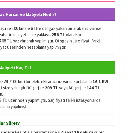
az Harcar ve Maliyeti Nedir?
ü ile 100 km de 8 litre otogaz yakan bir arabanız var ise
ahatin maliyeti size yaklaşık
256 TL
olacaktır.
68 TL baz alınarak yapılmıştır. Otogazın litre fiyatı farklı
 fiyat üzerinden hesaplama yapılmıştır.
 Maliyeti Kaç TL?
kWh/100 km) bir elektrikli aracınız var ise ortalama
16.1 KW
 size yaklaşık DC şarj ile
209 TL
veya AC şarj ile
144 TL
r.
TL üzerinden yapılmıştır. Şarj fiyatı farklı istasyonlarda
plama yapılmıştır.
ar Sürer?
e sadece kesintisiz bisiklet sürüşü
4 saat 36 dakika
sürer.