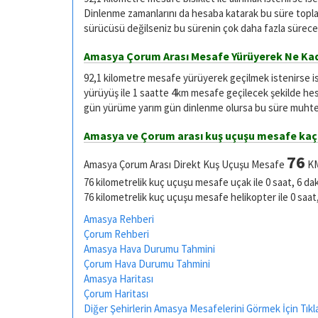
Dinlenme zamanlarını da hesaba katarak bu süre toplam
sürücüsü değilseniz bu sürenin çok daha fazla sürece
Amasya Çorum Arası Mesafe Yürüyerek Ne Kad
92,1 kilometre mesafe yürüyerek geçilmek istenirse 
yürüyüş ile 1 saatte 4km mesafe geçilecek şekilde he
gün yürüme yarım gün dinlenme olursa bu süre muhtel
Amasya ve Çorum arası kuş uçuşu mesafe ka
76
Amasya Çorum Arası Direkt Kuş Uçuşu Mesafe
KM
76 kilometrelik kuç uçuşu mesafe uçak ile 0 saat, 6 da
76 kilometrelik kuç uçuşu mesafe helikopter ile 0 saat
Amasya Rehberi
Çorum Rehberi
Amasya Hava Durumu Tahmini
Çorum Hava Durumu Tahmini
Amasya Haritası
Çorum Haritası
Diğer Şehirlerin Amasya Mesafelerini Görmek İçin Tıkl