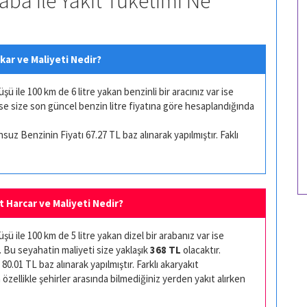
aba ile Yakıt Tüketimi Ne
kar ve Maliyeti Nedir?
 ile 100 km de 6 litre yakan benzinli bir aracınız var ise
ise size son güncel benzin litre fiyatına göre hesaplandığında
uz Benzinin Fiyatı 67.27 TL baz alınarak yapılmıştır. Faklı
t Harcar ve Maliyeti Nedir?
ü ile 100 km de 5 litre yakan dizel bir arabanız var ise
. Bu seyahatin maliyeti size yaklaşık
368 TL
olacaktır.
80.01 TL baz alınarak yapılmıştır. Farklı akaryakıt
 özellikle şehirler arasında bilmediğiniz yerden yakıt alırken