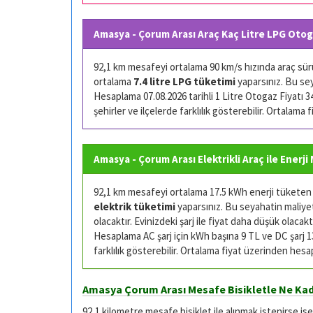
Amasya - Çorum Arası Araç Kaç Litre LPG Otog
92,1 km mesafeyi ortalama 90 km/s hızında araç sürüş
ortalama
7.4 litre LPG tüketimi
yaparsınız. Bu sey
Hesaplama 07.08.2026 tarihli 1 Litre Otogaz Fiyatı 34.
şehirler ve ilçelerde farklılık gösterebilir. Ortalama
Amasya - Çorum Arası Elektrikli Araç ile Enerji
92,1 km mesafeyi ortalama 17.5 kWh enerji tüketen (
elektrik tüketimi
yaparsınız. Bu seyahatin maliyeti
olacaktır. Evinizdeki şarj ile fiyat daha düşük olacaktı
Hesaplama AC şarj için kWh başına 9 TL ve DC şarj 13 
farklılık gösterebilir. Ortalama fiyat üzerinden hesa
Amasya Çorum Arası Mesafe Bisikletle Ne Kad
92,1 kilometre mesafe bisiklet ile alınmak istenirse is