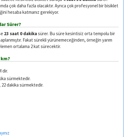
da çok daha fazla olacaktır. Ayrıca çok profesyonel bir bisiklet
ğini hesaba katmanız gerekiyor.
ar Sürer?
ise
23 saat 0 dakika
sürer. Bu süre kesintisiz orta tempolu bir
saplanmıştır. Fakat sürekli yürünemeceğinden, örneğin yarım
emen ortalama 2 kat sürecektir.
ç km?
 dir.
kika sürmektedir.
, 22 dakika sürmektedir.
ayınız