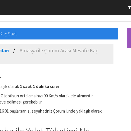
T
 Kaç Saat
ları
Amasya ile Çorum Arası Mesafe Kaç
.
laşık olarak
1 saat 1 dakika
sürer
Otobüsün ortalama hızı 90 Km/s olarak ele alınmıştır.
ave edilmesi gerekebilir.
6:01 başlarsanız, seyahatiniz Çorum ilinde yaklaşık olarak