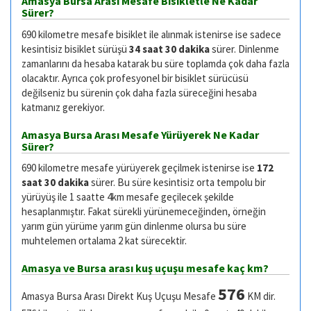
Amasya Bursa Arası Mesafe Bisikletle Ne Kadar
Sürer?
690 kilometre mesafe bisiklet ile alınmak istenirse ise sadece
kesintisiz bisiklet sürüşü
34 saat 30 dakika
sürer. Dinlenme
zamanlarını da hesaba katarak bu süre toplamda çok daha fazla
olacaktır. Ayrıca çok profesyonel bir bisiklet sürücüsü
değilseniz bu sürenin çok daha fazla süreceğini hesaba
katmanız gerekiyor.
Amasya Bursa Arası Mesafe Yürüyerek Ne Kadar
Sürer?
690 kilometre mesafe yürüyerek geçilmek istenirse ise
172
saat 30 dakika
sürer. Bu süre kesintisiz orta tempolu bir
yürüyüş ile 1 saatte 4km mesafe geçilecek şekilde
hesaplanmıştır. Fakat sürekli yürünemeceğinden, örneğin
yarım gün yürüme yarım gün dinlenme olursa bu süre
muhtelemen ortalama 2 kat sürecektir.
Amasya ve Bursa arası kuş uçuşu mesafe kaç km?
576
Amasya Bursa Arası Direkt Kuş Uçuşu Mesafe
KM dir.