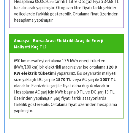
Hesaplama 08.08.2026 tarihli 1 Litre Otogaz Fiyatı 34.68 TL
baz alınarak yapılmıştır. Otogazın litre fiyatı farklı şehirler
ve ilçelerde farklılık gösterebilir. Ortalama fiyat üzerinden
hesaplama yapılmıştır.
Amasya - Bursa Arası Elektrikli Araç ile Enerji
Maliyeti Kaç TL?
690 km mesafeyi ortalama 17.5 kWh enerji tüketen
(kWh/100 km) bir elektrikli aracınız var ise ortalama
120.8
KW elektrik tüketimi
yaparsınız. Bu seyahatin maliyeti
size yaklaşık DC şarj ile
1570 TL
veya AC şarj ile
1087 TL
olacaktır. Evinizdeki şarj ile fiyat daha düşük olacaktır.
Hesaplama AC şarj için kWh başına 9 TL ve DC şarj 13 TL
üzerinden yapılmıştır. Şarj fiyatı farklı istasyonlarda
farklılık gösterebilir. Ortalama fiyat üzerinden hesaplama
yapılmıştır.