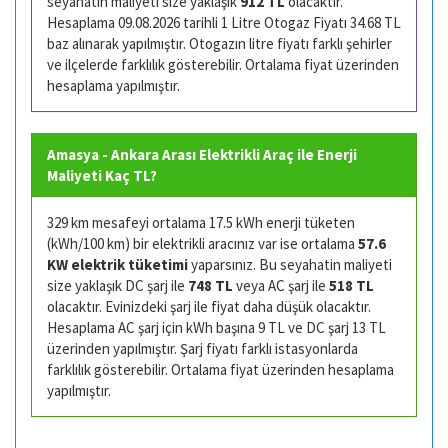
seyahatin maliyeti size yaklaşık
912 TL
olacaktır.
Hesaplama 09.08.2026 tarihli 1 Litre Otogaz Fiyatı 34.68 TL
baz alınarak yapılmıştır. Otogazın litre fiyatı farklı şehirler
ve ilçelerde farklılık gösterebilir. Ortalama fiyat üzerinden
hesaplama yapılmıştır.
Amasya - Ankara Arası Elektrikli Araç ile Enerji
Maliyeti Kaç TL?
329 km mesafeyi ortalama 17.5 kWh enerji tüketen
(kWh/100 km) bir elektrikli aracınız var ise ortalama
57.6
KW elektrik tüketimi
yaparsınız. Bu seyahatin maliyeti
size yaklaşık DC şarj ile
748 TL
veya AC şarj ile
518 TL
olacaktır. Evinizdeki şarj ile fiyat daha düşük olacaktır.
Hesaplama AC şarj için kWh başına 9 TL ve DC şarj 13 TL
üzerinden yapılmıştır. Şarj fiyatı farklı istasyonlarda
farklılık gösterebilir. Ortalama fiyat üzerinden hesaplama
yapılmıştır.