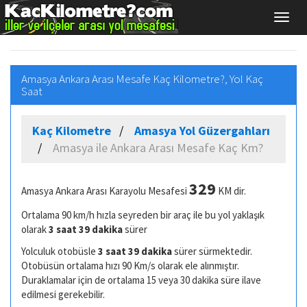
Amasya Ankara Arası Mesafe Kaç Kilometre?, Yol Kaç
Saat
Kaç Kilometre
Amasya Yol Güzergahları
Amasya ile Ankara Arası Mesafe Kaç Km?
329
Amasya Ankara Arası Karayolu Mesafesi
KM dir.
Ortalama 90 km/h hızla seyreden bir araç ile bu yol yaklaşık
olarak
3 saat 39 dakika
sürer
Yolculuk otobüsle
3 saat 39 dakika
sürer sürmektedir.
Otobüsün ortalama hızı 90 Km/s olarak ele alınmıştır.
Duraklamalar için de ortalama 15 veya 30 dakika süre ilave
edilmesi gerekebilir.