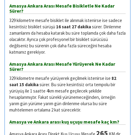
Amasya Ankara Arası Mesafe Bisikletle Ne Kadar
Sürer?
329 kilometre mesafe bisiklet ile alınmak istenirse ise sadece
kesintisiz bisiklet sürüşü
16 saat 27 dakika
sürer. Dinlenme
zamanlarını da hesaba katarak bu süre toplamda çok daha fazla
olacaktır. Ayrıca çok profesyonel bir bisiklet sürücüsü
değilseniz bu sürenin çok daha fazla süreceğini hesaba
katmanız gerekiyor.
Amasya Ankara Arası Mesafe Yürüyerek Ne Kadar
Sürer?
329 kilometre mesafe yürüyerek geçilmek istenirse ise
82
saat 15 dakika
sürer. Bu süre kesintisiz orta tempolu bir
yürüyüş ile 1 saatte 4km mesafe geçilecek şekilde
hesaplanmıştır. Fakat sürekli yürünemeceğinden, örneğin
yarım gün yürüme yarım gün dinlenme olursa bu süre
muhtelemen ortalama 2 kat sürecektir.
Amasya ve Ankara arası kuş uçuşu mesafe kaç km?
265
Amasya Ankara Arası Direkt Kuş Uçuşu Mesafe
KM dir.