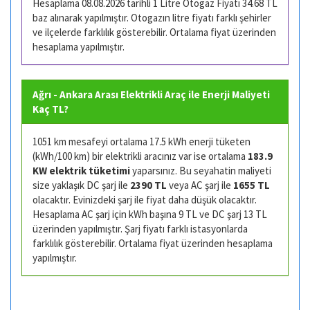
Hesaplama 08.08.2026 tarihli 1 Litre Otogaz Fiyatı 34.68 TL
baz alınarak yapılmıştır. Otogazın litre fiyatı farklı şehirler
ve ilçelerde farklılık gösterebilir. Ortalama fiyat üzerinden
hesaplama yapılmıştır.
Ağrı - Ankara Arası Elektrikli Araç ile Enerji Maliyeti
Kaç TL?
1051 km mesafeyi ortalama 17.5 kWh enerji tüketen
(kWh/100 km) bir elektrikli aracınız var ise ortalama
183.9
KW elektrik tüketimi
yaparsınız. Bu seyahatin maliyeti
size yaklaşık DC şarj ile
2390 TL
veya AC şarj ile
1655 TL
olacaktır. Evinizdeki şarj ile fiyat daha düşük olacaktır.
Hesaplama AC şarj için kWh başına 9 TL ve DC şarj 13 TL
üzerinden yapılmıştır. Şarj fiyatı farklı istasyonlarda
farklılık gösterebilir. Ortalama fiyat üzerinden hesaplama
yapılmıştır.