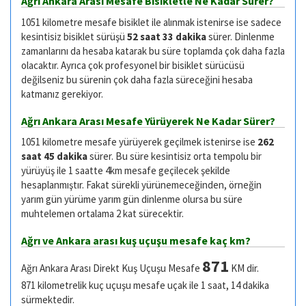
Ağrı Ankara Arası Mesafe Bisikletle Ne Kadar Sürer?
1051 kilometre mesafe bisiklet ile alınmak istenirse ise sadece
kesintisiz bisiklet sürüşü
52 saat 33 dakika
sürer. Dinlenme
zamanlarını da hesaba katarak bu süre toplamda çok daha fazla
olacaktır. Ayrıca çok profesyonel bir bisiklet sürücüsü
değilseniz bu sürenin çok daha fazla süreceğini hesaba
katmanız gerekiyor.
Ağrı Ankara Arası Mesafe Yürüyerek Ne Kadar Sürer?
1051 kilometre mesafe yürüyerek geçilmek istenirse ise
262
saat 45 dakika
sürer. Bu süre kesintisiz orta tempolu bir
yürüyüş ile 1 saatte 4km mesafe geçilecek şekilde
hesaplanmıştır. Fakat sürekli yürünemeceğinden, örneğin
yarım gün yürüme yarım gün dinlenme olursa bu süre
muhtelemen ortalama 2 kat sürecektir.
Ağrı ve Ankara arası kuş uçuşu mesafe kaç km?
871
Ağrı Ankara Arası Direkt Kuş Uçuşu Mesafe
KM dir.
871 kilometrelik kuç uçuşu mesafe uçak ile 1 saat, 14 dakika
sürmektedir.