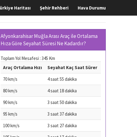
ürkiye Haritası
Şehir Rehberi
Hava Durumu
Afyonkarahisar Muğla Arası Araç ile Ortalama
Hıza Göre Seyahat Süresi Ne Kadardır?
Toplam Yol Mesafesi : 345 Km
Araç Ortalama Hızı
Seyahat Kaç Saat Sürer
70 km/s
4 saat 55 dakika
80 km/s
4 saat 18 dakika
90 km/s
3 saat 50 dakika
95 km/s
3 saat 37 dakika
100 km/s
3 saat 27 dakika