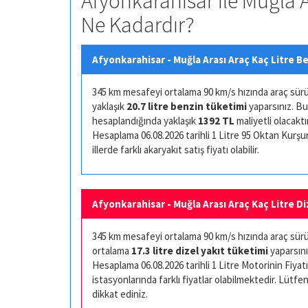
Afyonkarahisar ile Muğla A
Ne Kadardır?
Afyonkarahisar - Muğla Arası Araç Kaç Litre Be
345 km mesafeyi ortalama 90 km/s hızında araç sürüşü 
yaklaşık
20.7 litre benzin tüketimi
yaparsınız. Bu
hesaplandığında yaklaşık
1392 TL
maliyetli olacaktır
Hesaplama 06.08.2026 tarihli 1 Litre 95 Oktan Kurşuns
illerde farklı akaryakıt satış fiyatı olabilir.
Afyonkarahisar - Muğla Arası Araç Kaç Litre Di
345 km mesafeyi ortalama 90 km/s hızında araç sürüşü
ortalama
17.3 litre dizel yakıt tüketimi
yaparsını
Hesaplama 06.08.2026 tarihli 1 Litre Motorinin Fiyatı 
istasyonlarında farklı fiyatlar olabilmektedir. Lütfen
dikkat ediniz.