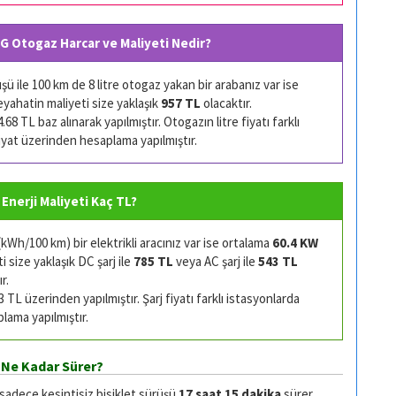
PG Otogaz Harcar ve Maliyeti Nedir?
 ile 100 km de 8 litre otogaz yakan bir arabanız var ise
eyahatin maliyeti size yaklaşık
957 TL
olacaktır.
68 TL baz alınarak yapılmıştır. Otogazın litre fiyatı farklı
 fiyat üzerinden hesaplama yapılmıştır.
 Enerji Maliyeti Kaç TL?
Wh/100 km) bir elektrikli aracınız var ise ortalama
60.4 KW
 size yaklaşık DC şarj ile
785 TL
veya AC şarj ile
543 TL
r.
TL üzerinden yapılmıştır. Şarj fiyatı farklı istasyonlarda
plama yapılmıştır.
 Ne Kadar Sürer?
 sadece kesintisiz bisiklet sürüşü
17 saat 15 dakika
sürer.