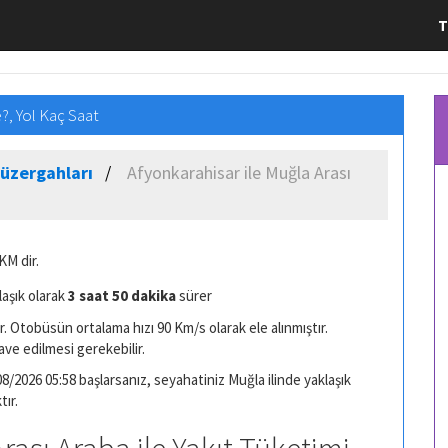
T
?, Yol Kaç Saat
Güzergahları
Afyonkarahisar ile Muğla Arası
KM dir.
laşık olarak
3 saat 50 dakika
sürer
. Otobüsün ortalama hızı 90 Km/s olarak ele alınmıştır.
ave edilmesi gerekebilir.
8/2026 05:58 başlarsanız, seyahatiniz Muğla ilinde yaklaşık
tır.