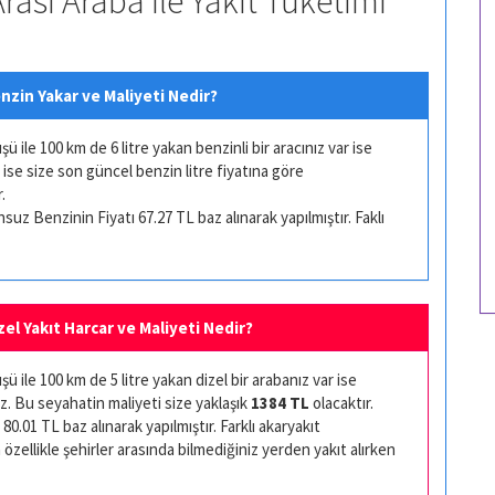
rası Araba ile Yakıt Tüketimi
nzin Yakar ve Maliyeti Nedir?
ile 100 km de 6 litre yakan benzinli bir aracınız var ise
 ise size son güncel benzin litre fiyatına göre
.
uz Benzinin Fiyatı 67.27 TL baz alınarak yapılmıştır. Faklı
zel Yakıt Harcar ve Maliyeti Nedir?
 ile 100 km de 5 litre yakan dizel bir arabanız var ise
z. Bu seyahatin maliyeti size yaklaşık
1384 TL
olacaktır.
80.01 TL baz alınarak yapılmıştır. Farklı akaryakıt
 özellikle şehirler arasında bilmediğiniz yerden yakıt alırken