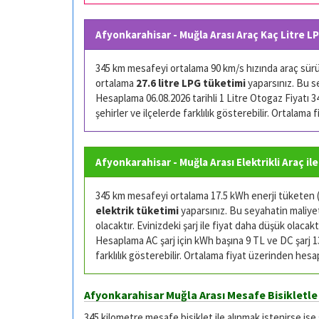
Afyonkarahisar - Muğla Arası Araç Kaç Litre L
345 km mesafeyi ortalama 90 km/s hızında araç sürüşü
ortalama
27.6 litre LPG tüketimi
yaparsınız. Bu s
Hesaplama 06.08.2026 tarihli 1 Litre Otogaz Fiyatı 34.
şehirler ve ilçelerde farklılık gösterebilir. Ortalama
Afyonkarahisar - Muğla Arası Elektrikli Araç ile
345 km mesafeyi ortalama 17.5 kWh enerji tüketen (k
elektrik tüketimi
yaparsınız. Bu seyahatin maliyeti
olacaktır. Evinizdeki şarj ile fiyat daha düşük olacaktı
Hesaplama AC şarj için kWh başına 9 TL ve DC şarj 13 
farklılık gösterebilir. Ortalama fiyat üzerinden hesa
Afyonkarahisar Muğla Arası Mesafe Bisikletle
345 kilometre mesafe bisiklet ile alınmak istenirse ise