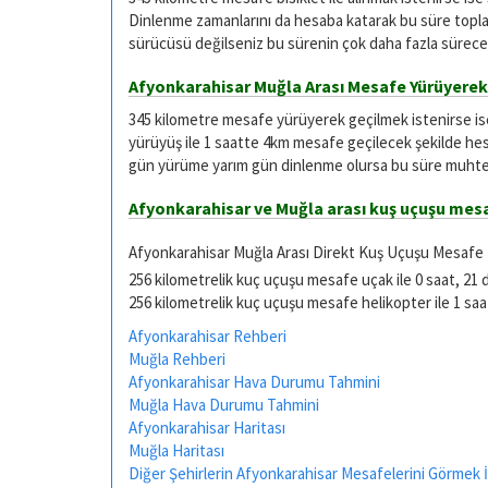
Dinlenme zamanlarını da hesaba katarak bu süre toplam
sürücüsü değilseniz bu sürenin çok daha fazla sürece
Afyonkarahisar Muğla Arası Mesafe Yürüyerek
345 kilometre mesafe yürüyerek geçilmek istenirse i
yürüyüş ile 1 saatte 4km mesafe geçilecek şekilde he
gün yürüme yarım gün dinlenme olursa bu süre muhtel
Afyonkarahisar ve Muğla arası kuş uçuşu mes
Afyonkarahisar Muğla Arası Direkt Kuş Uçuşu Mesafe
256 kilometrelik kuç uçuşu mesafe uçak ile 0 saat, 21 
256 kilometrelik kuç uçuşu mesafe helikopter ile 1 saa
Afyonkarahisar Rehberi
Muğla Rehberi
Afyonkarahisar Hava Durumu Tahmini
Muğla Hava Durumu Tahmini
Afyonkarahisar Haritası
Muğla Haritası
Diğer Şehirlerin Afyonkarahisar Mesafelerini Görmek İç