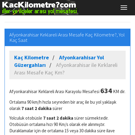
Afyonkarahisar Kırklareli Arası Mesafe Kaç Kilometre?, Yol
Kaç Saat
Kaç Kilometre
Afyonkarahisar Yol
Güzergahları
Afyonkarahisar ile Kırklareli
Arası Mesafe Kaç Km?
634
Afyonkarahisar Kırklareli Arası Karayolu Mesafesi
KM dir.
Ortalama 90 km/h hızla seyreden bir araç ile bu yol yaklaşık
olarak
7 saat 2 dakika
sürer
Yolculuk otobüsle
7 saat 2 dakika
sürer sürmektedir.
Otobüsün ortalama hızı 90 Km/s olarak ele alınmıştır.
Duraklamalar için de ortalama 15 veya 30 dakika süre ilave