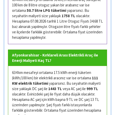
100 km de 8 litre otogaz yakan bir arabanız var ise
ortalama
50.7 litre LPG tüketimi
yaparsınız. Bu
seyahatin maliyeti size yaklaşık
1758 TL
olacaktır.
Hesaplama 07.08.2026 tarihli 1 Litre Otogaz Fiyatı 34.68 TL
baz alınarak yapılmıştır. Otogazın litre fiyatı farklı şehirler
ve ilçelerde farklılık gösterebilir. Ortalama fiyat üzerinden
hesaplama yapılmıştır.
Afyonkarahisar - Kırklareli Arası Elektrikli Araç ile
Enerji Maliyeti Kaç TL?
634 km mesafeyi ortalama 17.5 kWh enerji tüketen
(kWh/100 km) bir elektrikli aracınız var ise ortalama
111
KW elektrik tüketimi
yaparsınız. Bu seyahatin maliyeti
size yaklaşık DC şarj ile
1443 TL
veya AC şarj ile
999 TL
olacaktır. Evinizdeki şarj ile fiyat daha düşük olacaktır.
Hesaplama AC şarj için kWh başına 9 TL ve DC şarj 13 TL
üzerinden yapılmıştır. Şarj fiyatı farklı istasyonlarda
farklılık gösterebilir. Ortalama fiyat üzerinden hesaplama