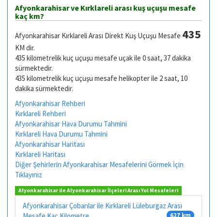
Afyonkarahisar ve Kırklareli arası kuş uçuşu mesafe
kaç km?
435
Afyonkarahisar Kırklareli Arası Direkt Kuş Uçuşu Mesafe
KM dir.
435 kilometrelik kuç uçuşu mesafe uçak ile 0 saat, 37 dakika
sürmektedir.
435 kilometrelik kuç uçuşu mesafe helikopter ile 2 saat, 10
dakika sürmektedir.
Afyonkarahisar Rehberi
Kırklareli Rehberi
Afyonkarahisar Hava Durumu Tahmini
Kırklareli Hava Durumu Tahmini
Afyonkarahisar Haritası
Kırklareli Haritası
Diğer Şehirlerin Afyonkarahisar Mesafelerini Görmek İçin
Tıklayınız
Afyonkarahisar ile Afyonkarahisar İlçeleri Arası Yol Mesafeleri
Afyonkarahisar Çobanlar ile Kırklareli Lüleburgaz Arası
Mesafe Kaç Kilometre
627 km