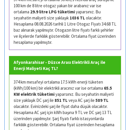
100 km de 8 litre otogaz yakan bir arabanız var ise
ortalama
29.9 litre LPG tüketimi
yaparsınız. Bu
seyahatin maliyeti size yaklaşık
1036 TL
olacaktır.
Hesaplama 08.08.2026 tarihli 1 Litre Otogaz Fiyatı 34.68 TL
baz alınarak yapılmıştır. Otogazın litre fiyatı farklı şehirler
ve ilçelerde farklılık gösterebilir. Ortalama fiyat üzerinden
hesaplama yapılmıştır.
Afyonkarahisar - Düzce Arası Elektrikli Araç ile
Enerji Maliyeti Kaç TL?
374 km mesafeyi ortalama 17.5 kWh enerji tüketen
(kWh/100 km) bir elektrikli aracınız var ise ortalama
65.5
KW elektrik tüketimi
yaparsınız. Bu seyahatin maliyeti
size yaklaşık DC şarj ile
851 TL
veya AC şarj ile
589 TL
olacaktır. Evinizdeki şarj ile fiyat daha düşük olacaktır.
Hesaplama AC şarj için kWh başına 9 TL ve DC şarj 13 TL
üzerinden yapılmıştır. Şarj fiyatı farklı istasyonlarda
farklılık gösterebilir. Ortalama fiyat üzerinden hesaplama