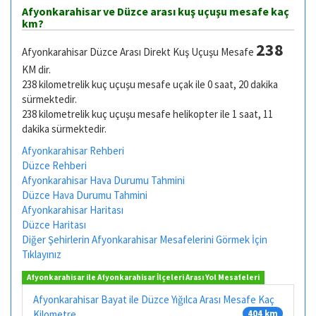
Afyonkarahisar ve Düzce arası kuş uçuşu mesafe kaç
km?
238
Afyonkarahisar Düzce Arası Direkt Kuş Uçuşu Mesafe
KM dir.
238 kilometrelik kuç uçuşu mesafe uçak ile 0 saat, 20 dakika
sürmektedir.
238 kilometrelik kuç uçuşu mesafe helikopter ile 1 saat, 11
dakika sürmektedir.
Afyonkarahisar Rehberi
Düzce Rehberi
Afyonkarahisar Hava Durumu Tahmini
Düzce Hava Durumu Tahmini
Afyonkarahisar Haritası
Düzce Haritası
Diğer Şehirlerin Afyonkarahisar Mesafelerini Görmek İçin
Tıklayınız
Afyonkarahisar ile Afyonkarahisar İlçeleri Arası Yol Mesafeleri
Afyonkarahisar Bayat ile Düzce Yığılca Arası Mesafe Kaç
Kilometre
404 km