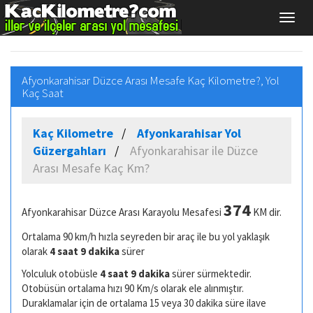
Afyonkarahisar Düzce Arası Mesafe Kaç Kilometre?, Yol
Kaç Saat
Kaç Kilometre
Afyonkarahisar Yol
Güzergahları
Afyonkarahisar ile Düzce
Arası Mesafe Kaç Km?
374
Afyonkarahisar Düzce Arası Karayolu Mesafesi
KM dir.
Ortalama 90 km/h hızla seyreden bir araç ile bu yol yaklaşık
olarak
4 saat 9 dakika
sürer
Yolculuk otobüsle
4 saat 9 dakika
sürer sürmektedir.
Otobüsün ortalama hızı 90 Km/s olarak ele alınmıştır.
Duraklamalar için de ortalama 15 veya 30 dakika süre ilave