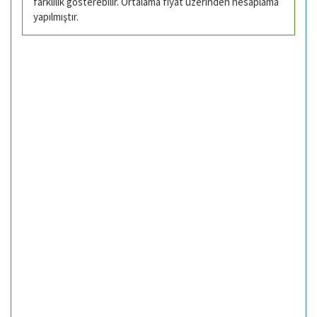
farklılık gösterebilir. Ortalama fiyat üzerinden hesaplama
yapılmıştır.