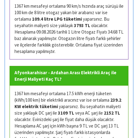
1367 km mesafeyi ortalama 90 km/s hızında araç sürüşü ile
100 km de 8 litre otogaz yakan bir arabanız var ise
ortalama
109.4 litre LPG tüketimi
yaparsınız. Bu
seyahatin maliyeti size yaklaşık
3793 TL
olacaktır.
Hesaplama 09.08.2026 tarihli 1 Litre Otogaz Fiyatı 34.68 TL
baz alınarak yapılmıştır. Otogazın litre fiyatı farklı şehirler
ve ilçelerde farklılık gösterebilir. Ortalama fiyat üzerinden
hesaplama yapılmıştır.
Afyonkarahisar - Ardahan Arası Elektrikli Araç ile
Enerji Maliyeti Kaç TL?
1367 km mesafeyi ortalama 17.5 kWh enerji tüketen
(kWh/100 km) bir elektrikli aracınız var ise ortalama
239.2
KW elektrik tüketimi
yaparsınız. Bu seyahatin maliyeti
size yaklaşık DC şarj ile
3109 TL
veya AC şarj ile
2152 TL
olacaktır. Evinizdeki şarj ile fiyat daha düşük olacaktır.
Hesaplama AC şarj için kWh başına 9 TL ve DC şarj 13 TL
üzerinden yapılmıştır. Şarj fiyatı farklı istasyonlarda