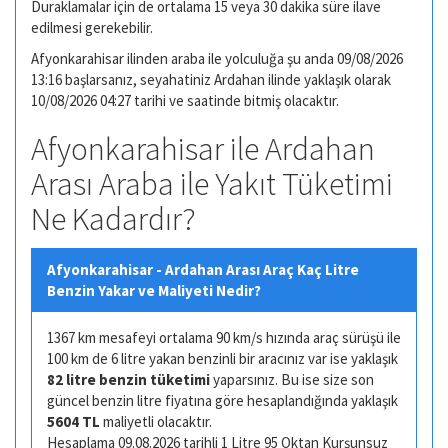
Duraklamalar için de ortalama 15 veya 30 dakika süre ilave
edilmesi gerekebilir.
Afyonkarahisar ilinden araba ile yolculuğa şu anda 09/08/2026
13:16 başlarsanız, seyahatiniz Ardahan ilinde yaklaşık olarak
10/08/2026 04:27 tarihi ve saatinde bitmiş olacaktır.
Afyonkarahisar ile Ardahan
Arası Araba ile Yakıt Tüketimi
Ne Kadardır?
Afyonkarahisar - Ardahan Arası Araç Kaç Litre
Benzin Yakar ve Maliyeti Nedir?
1367 km mesafeyi ortalama 90 km/s hızında araç sürüşü ile
100 km de 6 litre yakan benzinli bir aracınız var ise yaklaşık
82 litre benzin tüketimi
yaparsınız. Bu ise size son
güncel benzin litre fiyatına göre hesaplandığında yaklaşık
5604 TL
maliyetli olacaktır.
Hesaplama 09.08.2026 tarihli 1 Litre 95 Oktan Kurşunsuz