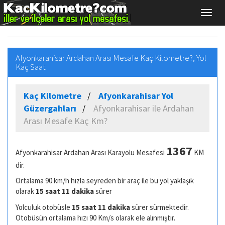
Afyonkarahisar Ardahan Arası Mesafe Kaç Kilometre?, Yol
Kaç Saat
Kaç Kilometre
Afyonkarahisar Yol
Güzergahları
Afyonkarahisar ile Ardahan
Arası Mesafe Kaç Km?
1367
Afyonkarahisar Ardahan Arası Karayolu Mesafesi
KM
dir.
Ortalama 90 km/h hızla seyreden bir araç ile bu yol yaklaşık
olarak
15 saat 11 dakika
sürer
Yolculuk otobüsle
15 saat 11 dakika
sürer sürmektedir.
Otobüsün ortalama hızı 90 Km/s olarak ele alınmıştır.