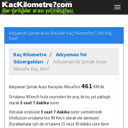
Adıyaman Şırnak Arası Mesafe Kaç Kilometre?, Yol Kaç
Saat
Kaç Kilometre
Adıyaman Yol
Güzergahları
Adıyaman ile Şırnak Arası
Mesafe Kaç Km?
461
Adıyaman Şırnak Arası Karayolu Mesafesi
KM dir.
Ortalama 90 km/h hızla seyreden bir araç ile bu yol yaklaşık
olarak
5 saat 7 dakika
sürer
Yolculuk otobüsle
5 saat 7 dakika
sürer sürmektedir.
Otobüsün ortalama hızı 90 Km/s olarak ele alınmıştır.
Duraklamalar için de ortalama 15 veya 30 dakika süre ilave