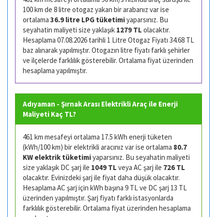
100 km de 8 litre otogaz yakan bir arabanız var ise
ortalama
36.9 litre LPG tüketimi
yaparsınız. Bu
seyahatin maliyeti size yaklaşık
1279 TL
olacaktır.
Hesaplama 07.08.2026 tarihli 1 Litre Otogaz Fiyatı 34.68 TL
baz alınarak yapılmıştır. Otogazın litre fiyatı farklı şehirler
ve ilçelerde farklılık gösterebilir. Ortalama fiyat üzerinden
hesaplama yapılmıştır.
Adıyaman - Şırnak Arası Elektrikli Araç ile Enerji
Maliyeti Kaç TL?
461 km mesafeyi ortalama 17.5 kWh enerji tüketen
(kWh/100 km) bir elektrikli aracınız var ise ortalama
80.7
KW elektrik tüketimi
yaparsınız. Bu seyahatin maliyeti
size yaklaşık DC şarj ile
1049 TL
veya AC şarj ile
726 TL
olacaktır. Evinizdeki şarj ile fiyat daha düşük olacaktır.
Hesaplama AC şarj için kWh başına 9 TL ve DC şarj 13 TL
üzerinden yapılmıştır. Şarj fiyatı farklı istasyonlarda
farklılık gösterebilir. Ortalama fiyat üzerinden hesaplama